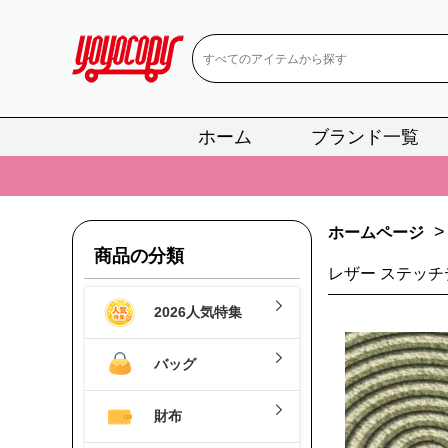
ホーム
ブランド一覧
📢
当店は正真
📢
2
📢
新作入荷！ル
>
ホームページ
商品の分類
📢
当店は正真
レザー ステッチ
📢
2
2026人気特集
📢
新作入荷！ル
バッグ
財布