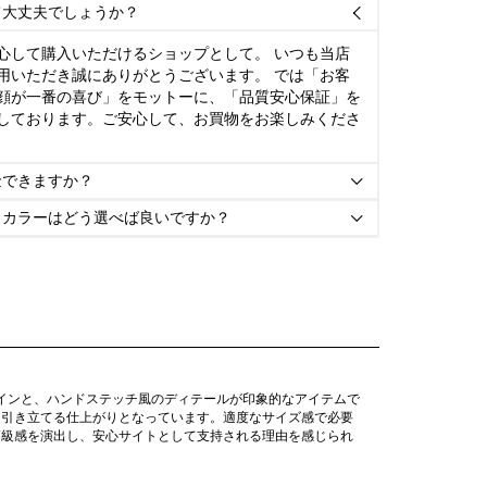
て大丈夫でしょうか？

心して購入いただけるショップとして。 いつも当店
用いただき誠にありがとうございます。 では「お客
顔が一番の喜び」をモットーに、「品質安心保証」を
しております。ご安心して、お買物をお楽しみくださ
金できますか？

とカラーはどう選べば良いですか？

ザインと、ハンドステッチ風のディテールが印象的なアイテムで
を引き立てる仕上がりとなっています。適度なサイズ感で必要
高級感を演出し、安心サイトとして支持される理由を感じられ
。