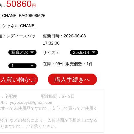
50860
格：
円
HANELBAG0608M26
：
シャネル CHANEL
類：
レディースバッ
更新日時：2026-06-08
17:32:00
サイズ：
在庫：99件 販売個数：1件
加入買い物かご
購入手続きへ
法：宅配便
配達時間：6～9日
ール：
yoyocopys@gmail.com
はすべて未使用品ですので、安心して買ってご使用く
。
便会社などの都合により、入荷時間が予想以上になる
ありますので、ご了承ください。