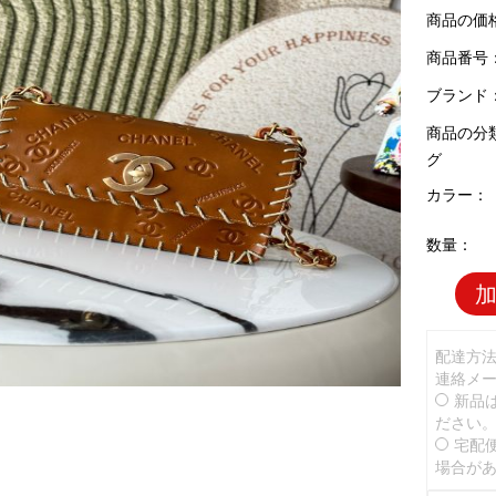
商品の価
商品番号：C
ブランド
商品の分
グ
カラー：
数量：
配達方
連絡メ
新品
ださい
宅配
場合が