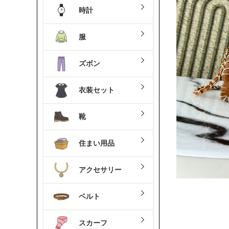
時計
服
ズボン
衣装セット
靴
住まい用品
アクセサリー
ベルト
スカーフ