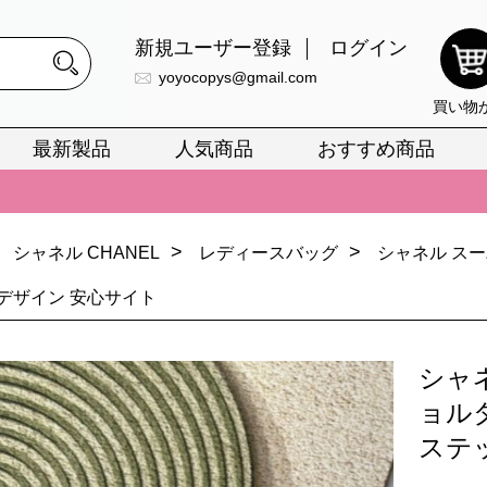
新規ユーザー登録
ログイン
yoyocopys@gmail.com
買い物
最新製品
人気商品
おすすめ商品
正銘のn級スーパーコピーのみ取扱い。最高品質の再現度を安心してお選
026春の新作続々更新中！期間中のご注文でお得な割引をご利用いただ
イ・ヴィトンスーパーコピー バッグ最新モデルが登場。上質な仕上が
>
>
シャネル CHANEL
レディースバッグ
シャネル ス
正銘のn級スーパーコピーのみ取扱い。最高品質の再現度を安心してお選
デザイン 安心サイト
026春の新作続々更新中！期間中のご注文でお得な割引をご利用いただ
シャ
イ・ヴィトンスーパーコピー バッグ最新モデルが登場。上質な仕上が
ョル
ステ