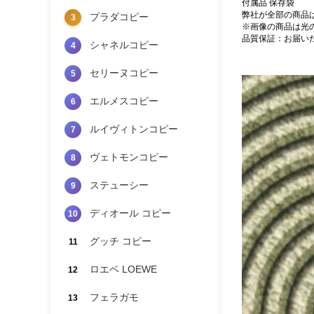
付属品 保存袋
弊社が全部の商品
プラダコピー
3
※画像の商品は光
品質保証：お届い
シャネルコピー
4
セリーヌコピー
5
エルメスコピー
6
ルイヴィトンコピー
7
ヴェトモンコピー
8
ステューシー
9
ディオール コピー
10
グッチ コピー
11
ロエベ LOEWE
12
フェラガモ
13