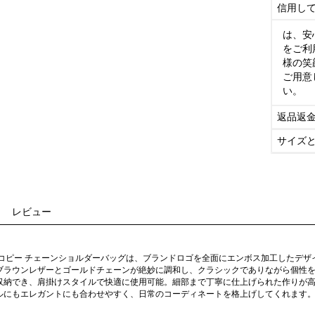
信用し
は、安
をご利
様の笑
ご用意
い。
返品返
サイズ
レビュー
ーコピー チェーンショルダーバッグは、ブランドロゴを全面にエンボス加工したデ
ブラウンレザーとゴールドチェーンが絶妙に調和し、クラシックでありながら個性
収納でき、肩掛けスタイルで快適に使用可能。細部まで丁寧に仕上げられた作りが
ルにもエレガントにも合わせやすく、日常のコーディネートを格上げしてくれます