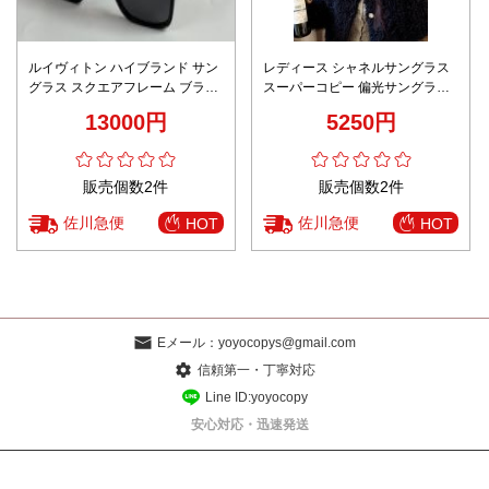
ルイヴィトン ハイブランド サン
レディース シャネルサングラス
グラス スクエアフレーム ブラッ
スーパーコピー 偏光サングラス
ク仕上げ 精密ディテール
運転用 釣り 登山 おしゃれ ファ
13000円
5250円
ッション感 ブラック
販売個数2件
販売個数2件
佐川急便
佐川急便
HOT
HOT
Eメール：
yoyocopys@gmail.com
信頼第一・丁寧対応
Line ID:yoyocopy
安心対応・迅速発送