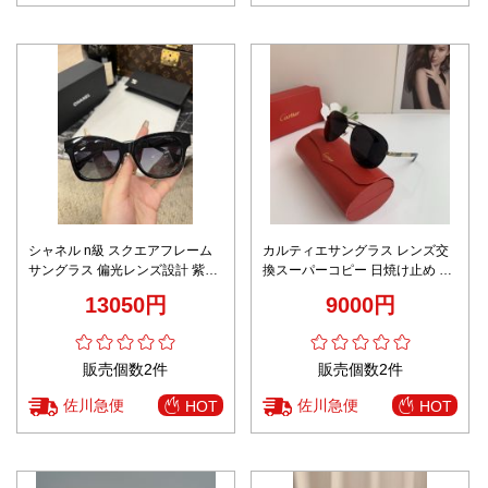
シャネル n級 スクエアフレーム
カルティエサングラス レンズ交
サングラス 偏光レンズ設計 紫外
換スーパーコピー 日焼け止め 眼
線対策 高品質
鏡 ファッション 偏光 ブラック
13050円
9000円
販売個数2件
販売個数2件
佐川急便
佐川急便
HOT
HOT