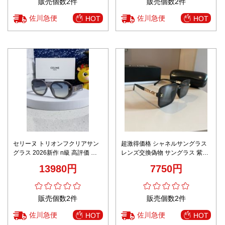
販売個数2件
販売個数2件
佐川急便
佐川急便
HOT
HOT
セリーヌ トリオンフクリアサン
超激得価格 シャネルサングラス
グラス 2026新作 n級 高評価 圧
レンズ交換偽物 サングラス 紫外
倒的再現度 精密ディテール 上質
線カット 登山 おしゃれ 旅行 人
13980円
7750円
感仕上げ リピーター多数 安心サ
気新作 ブラック
イト
販売個数2件
販売個数2件
佐川急便
佐川急便
HOT
HOT