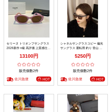
セリーヌ トリオンフサングラス
シャネルサングラスコピー 偏光
2026新作 n級 高評価 上質感仕上
サングラス 運転用 釣り 登山 お
げ 精密ディテール リピーター多
しゃれ ファッション感 ブラウン
13100円
5250円
数 安心サイト ノベルティ付き
販売個数2件
販売個数2件
佐川急便
佐川急便
HOT
HOT