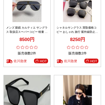
メンズ 眼鏡 カルティエ サングラ
シャネルサングラス 買取価格コ
ス 取扱店スーパーコピー 軽量 紫
ピー おしゃれ 旅行 紫外線防止
外線を遮断する シンプル 偏光 ブ
ファッション感 登山 型番
8500円
8250円
ラック
CH2816 2色可選
販売個数2件
販売個数2件
佐川急便
佐川急便
HOT
HOT