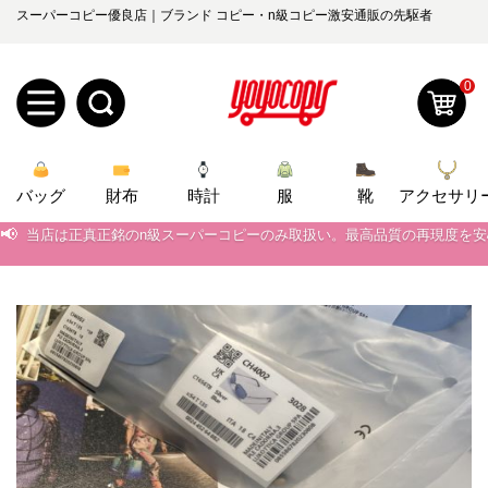
スーパーコピー優良店｜ブランド コピー・n級コピー激安通販の先駆者
0
新
バッグ
規
ロ
財布
時計
服
靴
アクセサリ
📢
当店は正真正銘のn級スーパーコピーのみ取扱い。最高品質の再現度を
ユ
グ
📢
2026春の新作続々更新中！期間中のご注文でお得な割引をご利用いただ
📢
0
新作入荷！ルイ・ヴィトンスーパーコピー バッグ最新モデルが登場。上
ー
イ
📢
当店は正真正銘のn級スーパーコピーのみ取扱い。最高品質の再現度を
ザ
ン
オ
📢
2026春の新作続々更新中！期間中のご注文でお得な割引をご利用いただ
ー
ー
お
📢
新作入荷！ルイ・ヴィトンスーパーコピー バッグ最新モデルが登場。上
yoyocopys@gmail.com
登
ダ
知