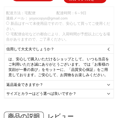
配達方法：宅配便
配達時間：6～9日
連絡メール：
yoyocopys@gmail.com
新品はすべて未使用品ですので、安心して買ってご使用くだ
さい。
宅配便会社などの都合により、入荷時間が予想以上になる場
合がありますので、ご了承ください。
信用して大丈夫でしょうか？

は、安心して購入いただけるショップとして。 いつも当店を
ご利用いただき誠にありがとうございます。 では「お客様の
笑顔が一番の喜び」をモットーに、「品質安心保証」をご用
意しております。ご安心して、お買物をお楽しみください。
返品返金できますか？

サイズとカラーはどう選べば良いですか？

商品の説明
レビュー