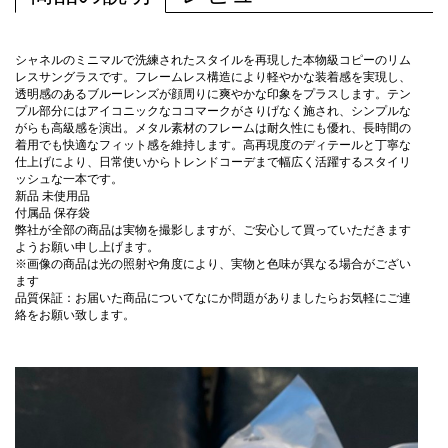
シャネルのミニマルで洗練されたスタイルを再現した本物級コピーのリム
レスサングラスです。フレームレス構造により軽やかな装着感を実現し、
透明感のあるブルーレンズが顔周りに爽やかな印象をプラスします。テン
プル部分にはアイコニックなココマークがさりげなく施され、シンプルな
がらも高級感を演出。メタル素材のフレームは耐久性にも優れ、長時間の
着用でも快適なフィット感を維持します。高再現度のディテールと丁寧な
仕上げにより、日常使いからトレンドコーデまで幅広く活躍するスタイリ
ッシュな一本です。
新品 未使用品
付属品 保存袋
弊社が全部の商品は実物を撮影しますが、ご安心して買っていただきます
ようお願い申し上げます。
※画像の商品は光の照射や角度により、実物と色味が異なる場合がござい
ます
品質保証：お届いた商品についてなにか問題がありましたらお気軽にご連
絡をお願い致します。