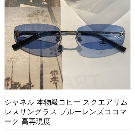
録
ー
ら
アイフォーンケ
管
せ
2026人気特集
アクセサリー
衣装セット
住まい用品
スカーフ
バッグ
ズボン
ベルト
財布
時計
小物
服
靴
ース
理
最
新
製
品
シャネル 本物級コピー スクエアリム
お
レスサングラス ブルーレンズココマ
す
す
ーク 高再現度
め
商