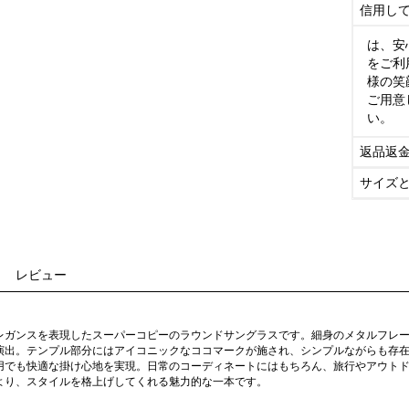
信用し
は、安
をご利
様の笑
ご用意
い。
返品返
サイズ
レビュー
レガンスを表現したスーパーコピーのラウンドサングラスです。細身のメタルフレ
演出。テンプル部分にはアイコニックなココマークが施され、シンプルながらも存
用でも快適な掛け心地を実現。日常のコーディネートにはもちろん、旅行やアウト
より、スタイルを格上げしてくれる魅力的な一本です。