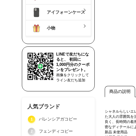
アイフォーンケース
小物
LINEで友だちにな
ると、 初回に
1,000円分のクーポ
ンをプレゼント。
画像をクリックして
ライン友だち追加
商品の説明
人気ブランド
シャネルらしいエ
た大人の雰囲気を
バレンシアガコピー
1
良く、長時間の着
密なディテールに
フェンディコピー
2
新品 未使用品