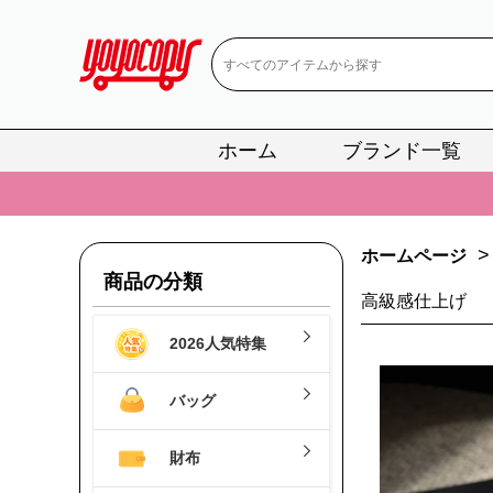
ホーム
ブランド一覧
📢
当店は正真
📢
2
>
ホームページ
📢
新作入荷！ル
商品の分類
📢
当店は正真
高級感仕上げ
2026人気特集
📢
2
📢
新作入荷！ル
バッグ
財布