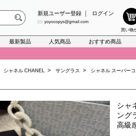
新規ユーザー登録
ログイン
yoyocopys@gmail.com
買い物
最新製品
人気商品
おすすめ商品
正銘のn級スーパーコピーのみ取扱い。最高品質の再現度を安心してお選
026春の新作続々更新中！期間中のご注文でお得な割引をご利用いただ
>
>
シャネル CHANEL
サングラス
シャネル スーパー
イ・ヴィトンスーパーコピー バッグ最新モデルが登場。上質な仕上が
正銘のn級スーパーコピーのみ取扱い。最高品質の再現度を安心してお選
026春の新作続々更新中！期間中のご注文でお得な割引をご利用いただ
シャ
イ・ヴィトンスーパーコピー バッグ最新モデルが登場。上質な仕上が
ング
高級