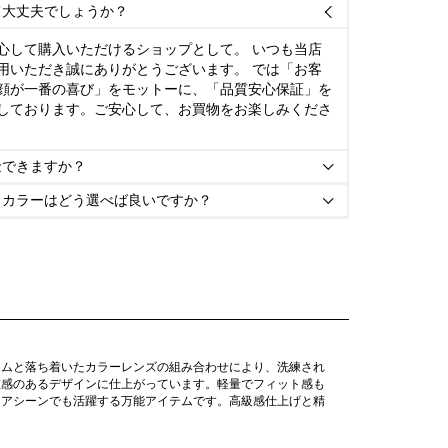
て大丈夫でしょうか？

心して購入いただけるショップとして。 いつも当店
用いただき誠にありがとうございます。 では「お客
顔が一番の喜び」をモットーに、「品質安心保証」を
しております。ご安心して、お買物をお楽しみくださ
金できますか？

とカラーはどう選べば良いですか？

ームと落ち着いたカラーレンズの組み合わせにより、洗練され
在感のあるデザインに仕上がっています。軽量でフィット感も
ドアシーンでも活躍する万能アイテムです。高級感仕上げと精