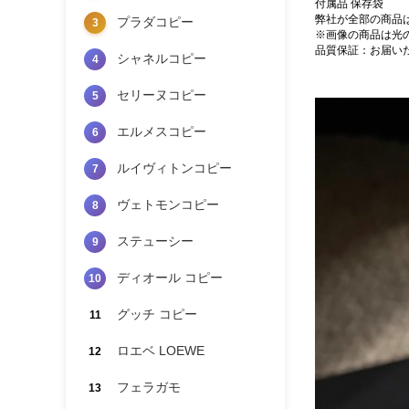
付属品 保存袋
弊社が全部の商品
プラダコピー
3
※画像の商品は光
品質保証：お届い
シャネルコピー
4
セリーヌコピー
5
エルメスコピー
6
ルイヴィトンコピー
7
ヴェトモンコピー
8
ステューシー
9
ディオール コピー
10
グッチ コピー
11
ロエベ LOEWE
12
フェラガモ
13