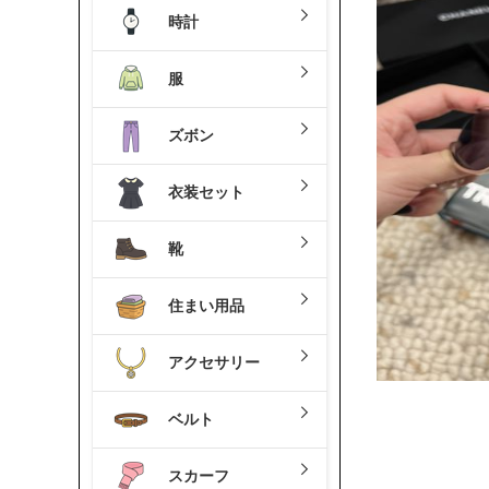
時計
服
ズボン
衣装セット
靴
住まい用品
アクセサリー
ベルト
スカーフ