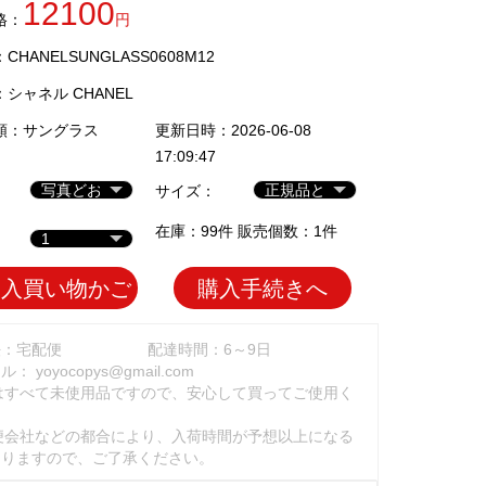
12100
格：
円
HANELSUNGLASS0608M12
：
シャネル CHANEL
類：
サングラス
更新日時：2026-06-08
17:09:47
サイズ：
在庫：99件 販売個数：1件
加入買い物かご
購入手続きへ
法：宅配便
配達時間：6～9日
ール：
yoyocopys@gmail.com
はすべて未使用品ですので、安心して買ってご使用く
。
便会社などの都合により、入荷時間が予想以上になる
ありますので、ご了承ください。