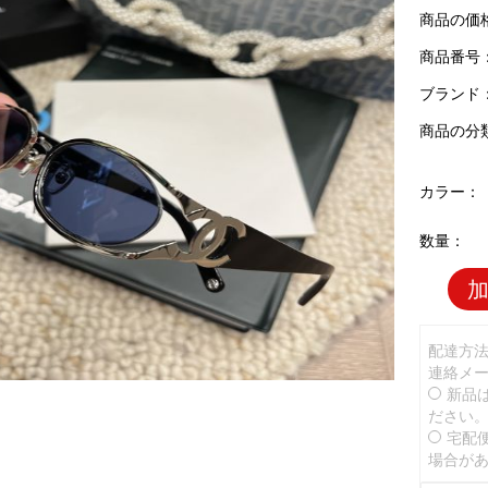
商品の価
商品番号：C
ブランド
商品の分
カラー：
数量：
配達方
連絡メ
新品
ださい
宅配
場合が