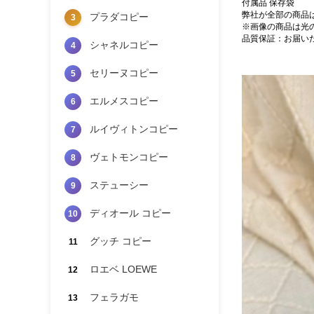
付属品 保存袋
弊社が全部の商品
プラダコピー
3
※画像の商品は光
品質保証：お届い
シャネルコピー
4
セリーヌコピー
5
エルメスコピー
6
ルイヴィトンコピー
7
ヴェトモンコピー
8
ステューシー
9
ディオール コピー
10
グッチ コピー
11
ロエベ LOEWE
12
フェラガモ
13