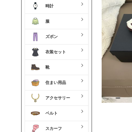
時計
服
ズボン
衣装セット
靴
住まい用品
アクセサリー
ベルト
スカーフ