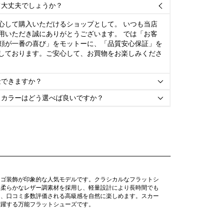
て大丈夫でしょうか？

心して購入いただけるショップとして。 いつも当店
用いただき誠にありがとうございます。 では「お客
顔が一番の喜び」をモットーに、「品質安心保証」を
しております。ご安心して、お買物をお楽しみくださ
金できますか？

とカラーはどう選べば良いですか？

ロゴ装飾が印象的な人気モデルです。クラシカルなフラットシ
。柔らかなレザー調素材を採用し、軽量設計により長時間でも
り、口コミ多数評価される高級感を自然に楽しめます。スカー
活躍する万能フラットシューズです。