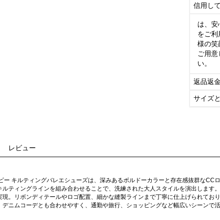
信用し
は、安
をご利
様の笑
ご用意
い。
返品返
サイズ
レビュー
コピー キルティングバレエシューズは、深みあるボルドーカラーと存在感抜群なCC
キルティングラインを組み合わせることで、洗練された大人スタイルを演出します
実現。リボンディテールやロゴ配置、細かな縫製ラインまで丁寧に仕上げられてお
、デニムコーデとも合わせやすく、通勤や旅行、ショッピングなど幅広いシーンで