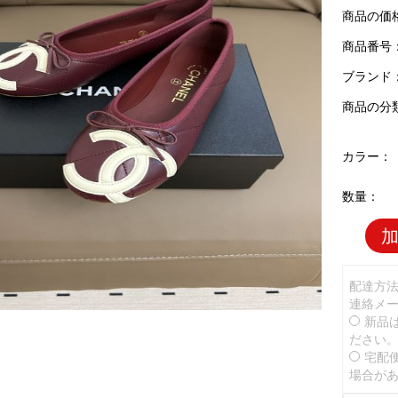
商品の価
商品番号：C
ブランド
商品の分
カラー：
数量：
配達方
連絡メ
新品
ださい
宅配
場合が