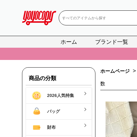
ホーム
ブランド一覧
📢
当店は正真
📢
2
>
ホームページ
📢
新作入荷！ル
商品の分類
📢
当店は正真
数
2026人気特集
📢
2
📢
新作入荷！ル
バッグ
財布