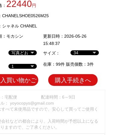
22440
格：
円
HANELSHOE0526M25
：
シャネル CHANEL
類：
モカシン
更新日時：2026-05-26
15:48:37
サイズ：
在庫：99件 販売個数：3件
加入買い物かご
購入手続きへ
法：宅配便
配達時間：6～9日
ール：
yoyocopys@gmail.com
はすべて未使用品ですので、安心して買ってご使用く
。
便会社などの都合により、入荷時間が予想以上になる
ありますので、ご了承ください。