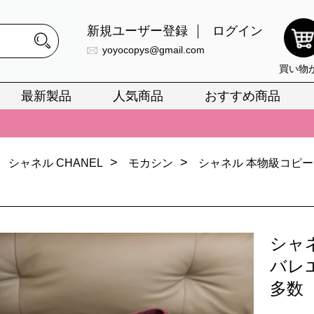
新規ユーザー登録
ログイン
yoyocopys@gmail.com
買い物
最新製品
人気商品
おすすめ商品
正銘のn級スーパーコピーのみ取扱い。最高品質の再現度を安心してお選
026春の新作続々更新中！期間中のご注文でお得な割引をご利用いただ
>
>
シャネル CHANEL
モカシン
シャネル 本物級コピー
イ・ヴィトンスーパーコピー バッグ最新モデルが登場。上質な仕上が
正銘のn級スーパーコピーのみ取扱い。最高品質の再現度を安心してお選
026春の新作続々更新中！期間中のご注文でお得な割引をご利用いただ
シャ
イ・ヴィトンスーパーコピー バッグ最新モデルが登場。上質な仕上が
バレ
多数