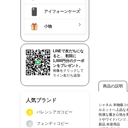
アイフォーンケース
小物
LINEで友だちにな
ると、 初回に
1,000円分のクーポ
ンをプレゼント。
画像をクリックして
ライン友だち追加
商品の説明
人気ブランド
シャネル 本物級
ルエットへ上品な
バレンシアガコピー
1
快適な履き心地を
トやワイドパンツ
フェンディコピー
2
新品 未使用品