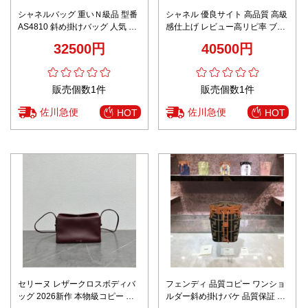
シャネルバッグ 重いＮ級品 型番
シャネル 優良サイト 高品質 高級
AS4810 斜め掛けバッグ 人気 青
感仕上げ レビュー高リピ率 ブラ
春風 レザー 牛革 レディース ピ
ックチェーンショルダーバッグ
32500円
40500円
ンク
販売個数1件
販売個数1件
佐川急便
佐川急便
HOT
HOT
セリーヌ レザークロスボディバ
フェンディ 品質コピー ワンショ
ッグ 2026新作 本物級コピー 高
ルダー斜め掛けバケ 品質保証 牛