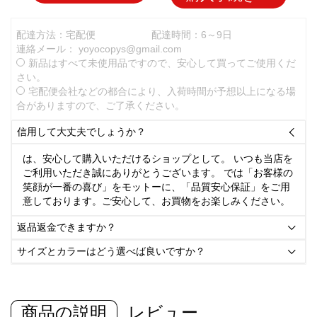
配達方法：宅配便
配達時間：6～9日
連絡メール：
yoyocopys@gmail.com
新品はすべて未使用品ですので、安心して買ってご使用くだ
さい。
宅配便会社などの都合により、入荷時間が予想以上になる場
合がありますので、ご了承ください。
信用して大丈夫でしょうか？

は、安心して購入いただけるショップとして。 いつも当店を
ご利用いただき誠にありがとうございます。 では「お客様の
笑顔が一番の喜び」をモットーに、「品質安心保証」をご用
意しております。ご安心して、お買物をお楽しみください。
返品返金できますか？

サイズとカラーはどう選べば良いですか？

商品の説明
レビュー