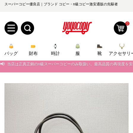
スーパーコピー優良店｜ブランド コピー・n級コピー激安通販の先駆者
0
新
バッグ
規
ロ
財布
時計
服
靴
アクセサリ
📢
当店は正真正銘のn級スーパーコピーのみ取扱い。最高品質の再現度を
ユ
グ
📢
2026春の新作続々更新中！期間中のご注文でお得な割引をご利用いただ
0
📢
新作入荷！ルイ・ヴィトンスーパーコピー バッグ最新モデルが登場。上
ー
イ
📢
当店は正真正銘のn級スーパーコピーのみ取扱い。最高品質の再現度を
ザ
ン
オ
📢
2026春の新作続々更新中！期間中のご注文でお得な割引をご利用いただ
ー
ー
お
📢
新作入荷！ルイ・ヴィトンスーパーコピー バッグ最新モデルが登場。上
yoyocopys@gmail.com
登
ダ
知