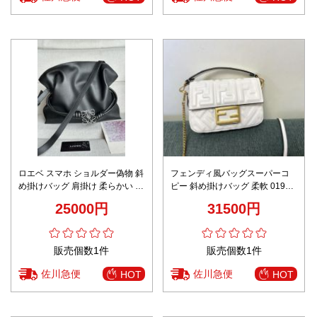
ロエベ スマホ ショルダー偽物 斜
フェンディ風バッグスーパーコ
め掛けバッグ 肩掛け 柔らかい 牛
ピー 斜め掛けバッグ 柔軟 0191S
革 レザー ファッション感 ブラッ
優雅 お洒落 チェーンバッグ ホワ
25000円
31500円
ク
イト
販売個数1件
販売個数1件
佐川急便
佐川急便
HOT
HOT