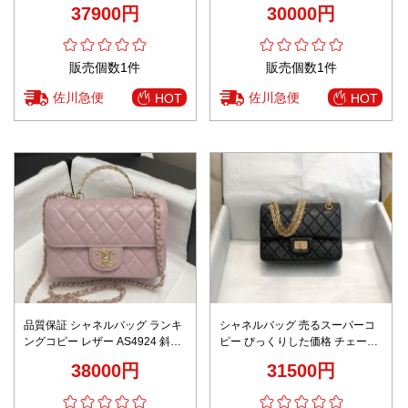
評価 リピーター多数 上質感仕上
革 大容量 レザー 花柄 グレイ
37900円
30000円
げ 精密ディテール 安心の日本倉
庫
販売個数1件
販売個数1件
佐川急便
佐川急便
HOT
HOT
品質保証 シャネルバッグ ランキ
シャネルバッグ 売るスーパーコ
ングコピー レザー AS4924 斜め
ピー びっくりした価格 チェーン
掛け 本革 チェーン レザー 優雅
バッグ 肩掛け 優雅 おしゃれ ブ
38000円
31500円
ピンク
ラック