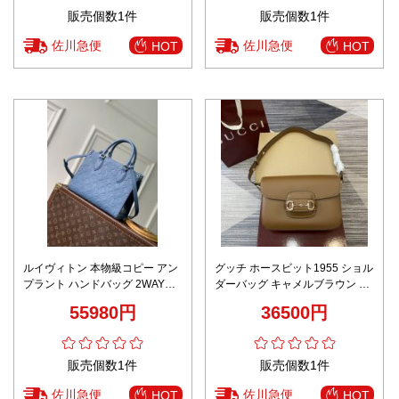
販売個数1件
販売個数1件
佐川急便
佐川急便
HOT
HOT
ルイヴィトン 本物級コピー アン
グッチ ホースビット1955 ショル
プラント ハンドバッグ 2WAYシ
ダーバッグ キャメルブラウン n
ョルダー レザーモデル 圧倒的な
級 高級レベル仕様 上質な質感 丁
55980円
36500円
再現度
寧な縫製 安心サイト 即納対応
販売個数1件
販売個数1件
佐川急便
佐川急便
HOT
HOT