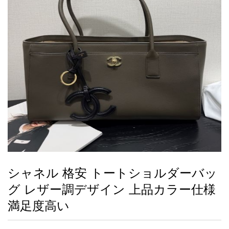
録
ー
ら
アイフォーンケ
管
せ
2026人気特集
アクセサリー
衣装セット
住まい用品
スカーフ
バッグ
ズボン
ベルト
財布
時計
小物
服
靴
ース
理
最
新
製
品
シャネル 格安 トートショルダーバッ
お
グ レザー調デザイン 上品カラー仕様
す
す
満足度高い
め
商