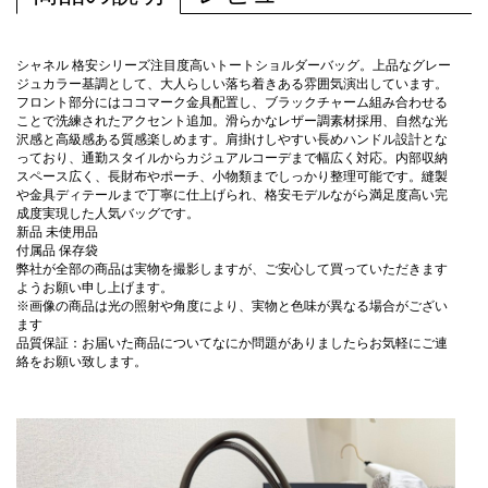
シャネル 格安シリーズ注目度高いトートショルダーバッグ。上品なグレー
ジュカラー基調として、大人らしい落ち着きある雰囲気演出しています。
フロント部分にはココマーク金具配置し、ブラックチャーム組み合わせる
ことで洗練されたアクセント追加。滑らかなレザー調素材採用、自然な光
沢感と高級感ある質感楽しめます。肩掛けしやすい長めハンドル設計とな
っており、通勤スタイルからカジュアルコーデまで幅広く対応。内部収納
スペース広く、長財布やポーチ、小物類までしっかり整理可能です。縫製
や金具ディテールまで丁寧に仕上げられ、格安モデルながら満足度高い完
成度実現した人気バッグです。
新品 未使用品
付属品 保存袋
弊社が全部の商品は実物を撮影しますが、ご安心して買っていただきます
ようお願い申し上げます。
※画像の商品は光の照射や角度により、実物と色味が異なる場合がござい
ます
品質保証：お届いた商品についてなにか問題がありましたらお気軽にご連
絡をお願い致します。