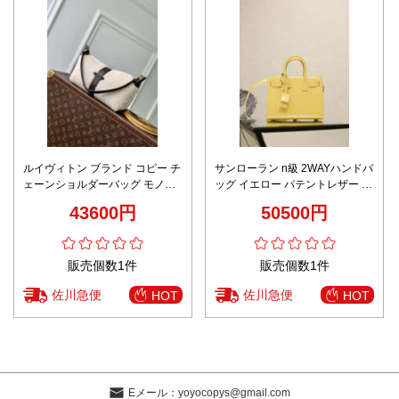
ルイヴィトン ブランド コピー チ
サンローラン n級 2WAYハンドバ
ェーンショルダーバッグ モノグ
ッグ イエロー パテントレザー ミ
ラムキャンバス切替 上質レザー
ニバッグ 激安
43600円
50500円
高評価モデル
販売個数1件
販売個数1件
佐川急便
佐川急便
HOT
HOT
Eメール：
yoyocopys@gmail.com