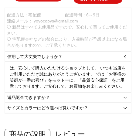
配達方法：宅配便
配達時間：6～9日
連絡メール：
yoyocopys@gmail.com
新品はすべて未使用品ですので、安心して買ってご使用くだ
さい。
宅配便会社などの都合により、入荷時間が予想以上になる場
合がありますので、ご了承ください。
信用して大丈夫でしょうか？

は、安心して購入いただけるショップとして。 いつも当店を
ご利用いただき誠にありがとうございます。 では「お客様の
笑顔が一番の喜び」をモットーに、「品質安心保証」をご用
意しております。ご安心して、お買物をお楽しみください。
返品返金できますか？

サイズとカラーはどう選べば良いですか？

商品の説明
レビュー