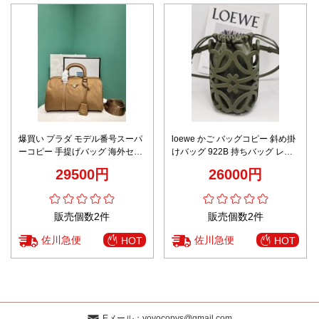
爆買い プラダ モデル番号スーパ
loewe かご バッグコピー 斜め掛
ーコピー 手提げバッグ 海外セレ
けバッグ 922B 持ちバッグ レザ
ブが愛用する 型番1BB233 革 実
ー 目を引く存在感 シンプル グリ
29500円
26000円
用 旅行 ブラウン
ーン
販売個数2件
販売個数2件
佐川急便
佐川急便
HOT
HOT
Eメール：
yoyocopys@gmail.com