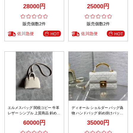
けバッグ チェーンバッグ 通勤 実
素材 斜め掛けバッグ ブルー
28000円
25000円
用 ブラック
販売個数2件
販売個数2件
佐川急便
佐川急便
HOT
HOT
エルメスバッグ 関税コピー 牛革
ディオール ショルダー バッグ偽
レザー シンプル 上質商品 斜め掛
物 ハンドバッグ 斜め掛けバッグ
けバッグ ハンドバッグ ホワイト
レザー 牛革 優雅レディ 柔らかい
60000円
35000円
ホワイト