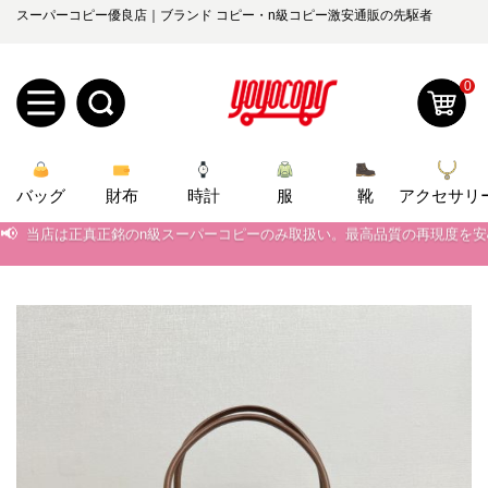
スーパーコピー優良店｜ブランド コピー・n級コピー激安通販の先駆者
0
新
バッグ
規
ロ
財布
時計
服
靴
アクセサリ
📢
当店は正真正銘のn級スーパーコピーのみ取扱い。最高品質の再現度を
ユ
グ
📢
2026春の新作続々更新中！期間中のご注文でお得な割引をご利用いただ
📢
新作入荷！ルイ・ヴィトンスーパーコピー バッグ最新モデルが登場。上
0
ー
イ
📢
当店は正真正銘のn級スーパーコピーのみ取扱い。最高品質の再現度を
ザ
ン
オ
📢
2026春の新作続々更新中！期間中のご注文でお得な割引をご利用いただ
ー
ー
お
📢
新作入荷！ルイ・ヴィトンスーパーコピー バッグ最新モデルが登場。上
yoyocopys@gmail.com
登
ダ
知