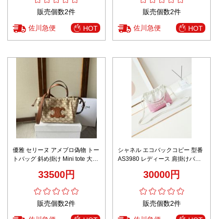
販売個数2件
販売個数2件
佐川急便
佐川急便
HOT
HOT
優雅 セリーヌ アメブロ偽物 トー
シャネル エコバックコピー 型番
トバッグ 斜め掛け Mini tote 大容
AS3980 レディース 肩掛けバッ
量 111013 レディース ベージュ
グ チェーンバッグ 優雅 ピンク
33500円
30000円
色
販売個数2件
販売個数2件