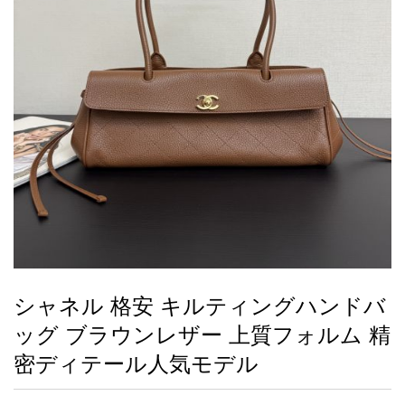
録
ー
ら
アイフォーンケ
管
せ
2026人気特集
アクセサリー
衣装セット
住まい用品
スカーフ
バッグ
ズボン
ベルト
財布
時計
小物
服
靴
ース
理
最
新
製
品
シャネル 格安 キルティングハンドバ
お
ッグ ブラウンレザー 上質フォルム 精
す
す
密ディテール人気モデル
め
商