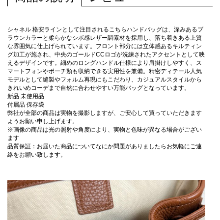
シャネル 格安ラインとして注目されるこちらハンドバッグは、深みあるブ
ラウンカラーと柔らかなシボ感レザー調素材を採用し、落ち着きある上質
な雰囲気に仕上げられています。フロント部分には立体感あるキルティン
グ加工が施され、中央のゴールドCCロゴが洗練されたアクセントとして映
えるデザインです。細めのロングハンドル仕様により肩掛けしやすく、ス
マートフォンやポーチ類も収納できる実用性を兼備。精密ディテール人気
モデルとして縫製やフォルム再現にもこだわり、カジュアルスタイルから
きれいめコーデまで自然に合わせやすい万能バッグとなっています。
新品 未使用品
付属品 保存袋
弊社が全部の商品は実物を撮影しますが、ご安心して買っていただきます
ようお願い申し上げます。
※画像の商品は光の照射や角度により、実物と色味が異なる場合がござい
ます
品質保証：お届いた商品についてなにか問題がありましたらお気軽にご連
絡をお願い致します。