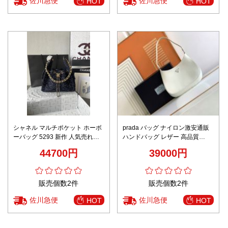
佐川急便
佐川急便
HOT
HOT
シャネル マルチポケット ホーボ
prada バッグ ナイロン激安通販
ーバッグ 5293 新作 人気売れ筋
ハンドバッグ レザー 高品質
高品質 満足度 おすすめ 口コミ
1BC499 シンプル hoboバッグ ホ
44700円
39000円
ブランドコピー
ワイト
販売個数2件
販売個数2件
佐川急便
佐川急便
HOT
HOT