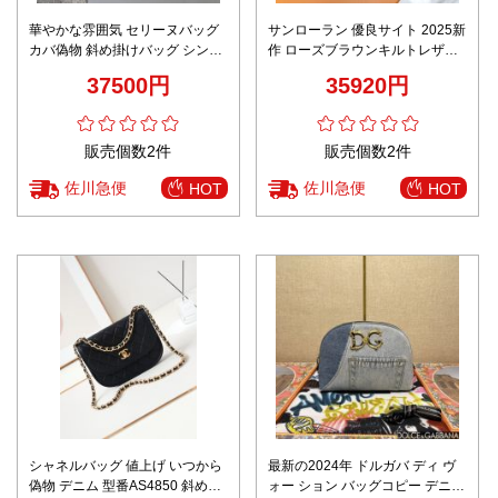
華やかな雰囲気 セリーヌバッグ
サンローラン 優良サイト 2025新
カバ偽物 斜め掛けバッグ シンプ
作 ローズブラウンキルトレザー
ル 女性 人気販売 194142 ブラウ
バッグ 高再現度と精密ディテー
37500円
35920円
ン
ル 高級レベル仕様の完成度 発送
保証 追跡可能 安心サイト
販売個数2件
販売個数2件
佐川急便
佐川急便
HOT
HOT
シャネルバッグ 値上げ いつから
最新の2024年 ドルガバ ディ ヴ
偽物 デニム 型番AS4850 斜め掛
ォー ション バッグコピー デニム