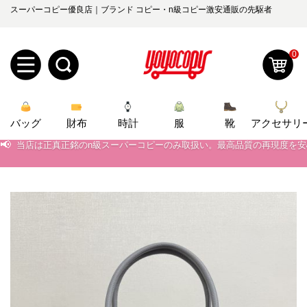
スーパーコピー優良店｜ブランド コピー・n級コピー激安通販の先駆者
0
新
バッグ
規
ロ
財布
時計
服
靴
アクセサリ
📢
当店は正真正銘のn級スーパーコピーのみ取扱い。最高品質の再現度を
📢
2026春の新作続々更新中！期間中のご注文でお得な割引をご利用いただ
ユ
グ
📢
新作入荷！ルイ・ヴィトンスーパーコピー バッグ最新モデルが登場。上
0
ー
イ
📢
当店は正真正銘のn級スーパーコピーのみ取扱い。最高品質の再現度を
ザ
ン
オ
📢
2026春の新作続々更新中！期間中のご注文でお得な割引をご利用いただ
ー
ー
お
📢
新作入荷！ルイ・ヴィトンスーパーコピー バッグ最新モデルが登場。上
yoyocopys@gmail.com
登
ダ
知