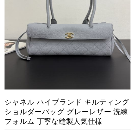
録
ー
ら
アイフォーンケ
管
せ
2026人気特集
アクセサリー
衣装セット
住まい用品
スカーフ
バッグ
ズボン
ベルト
財布
時計
小物
服
靴
ース
理
最
新
製
品
シャネル ハイブランド キルティング
お
ショルダーバッグ グレーレザー 洗練
す
す
フォルム 丁寧な縫製人気仕様
め
商