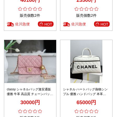
理由あり 秘密厳守配送 チェーン
5016B59 ブラウン
ショルダー
販売個数2件
販売個数2件
佐川急便
佐川急便
HOT
HOT
classy シャネルバッグ激安通販
シャネル ハートバッグ偽物シン
優雅 牛革 高品質 チェーンバッグ
プル 優雅 ハンドバッグ 本革
17860021 ピンク
3131 ホワイト 芸能人愛用
30000円
65000円