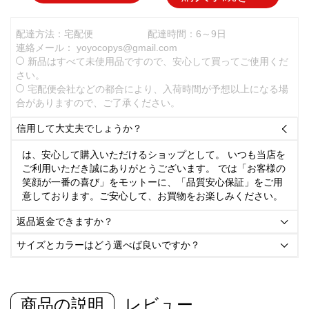
配達方法：宅配便
配達時間：6～9日
連絡メール：
yoyocopys@gmail.com
新品はすべて未使用品ですので、安心して買ってご使用くだ
さい。
宅配便会社などの都合により、入荷時間が予想以上になる場
合がありますので、ご了承ください。
信用して大丈夫でしょうか？

は、安心して購入いただけるショップとして。 いつも当店を
ご利用いただき誠にありがとうございます。 では「お客様の
笑顔が一番の喜び」をモットーに、「品質安心保証」をご用
意しております。ご安心して、お買物をお楽しみください。
返品返金できますか？

サイズとカラーはどう選べば良いですか？

商品の説明
レビュー