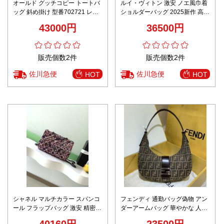
オールド グッチコピー トートバ
ルイ・ヴィトン 激安 ノエ風巾着
ッグ 斜め掛け 型番702721 レデ
ショルダーバッグ 2025新作 高再
ィース シンプル 人気品 ホワイト
現度 ウィンターモデル 精密ディ
43000円
36500円
テール 上質感 レビュー高リピ率
販売個数2件
販売個数2件
佐川急便
佐川急便
HOT
HOT
シャネル マルチカラー スパンコ
フェンディ 通勤バッグ偽物 アン
ール フラップバッグ 激安 精密デ
ダーアームバッグ 華やかな 人気
ィテール 高級感仕上げ 選ばれる
販売 花柄 ファッション
40160円
23500円