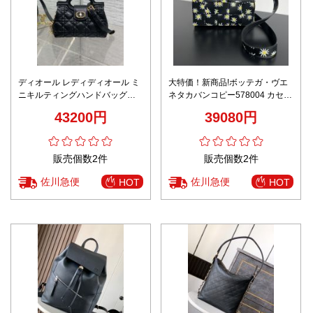
ディオール レディディオール ミ
大特価！新商品!ボッテガ・ヴエ
ニキルティングハンドバッグ
ネタカバンコピー578004 カセッ
2026新作 ブラック 定番モデル
トシリーズ
43200円
39080円
高再現度格安 高品質本革使用 精
密ディテール 安心取引
販売個数2件
販売個数2件
佐川急便
佐川急便
HOT
HOT