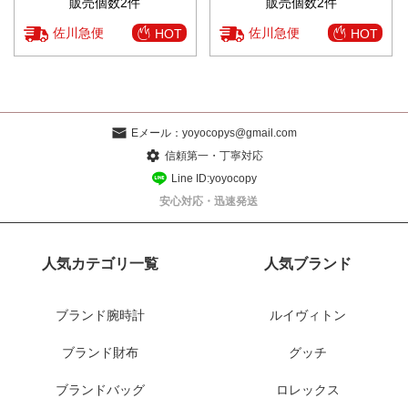
販売個数2件
販売個数2件
佐川急便
佐川急便
HOT
HOT
Eメール：
yoyocopys@gmail.com
信頼第一・丁寧対応
Line ID:yoyocopy
安心対応・迅速発送
人気カテゴリ一覧
人気ブランド
ブランド腕時計
ルイヴィトン
ブランド財布
グッチ
ブランドバッグ
ロレックス