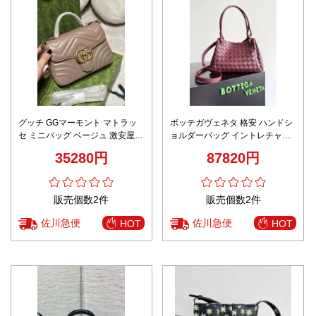
グッチ GGマーモント マトラッ
ボッテガヴェネタ 格安 ハンドシ
セ ミニバッグ ベージュ 激安屋口
ョルダーバッグ イントレチャー
コミ 圧倒的な再現度 高級感漂う
トレザー 上質感デザイン 数量限
35280円
87820円
デザイン再現 即納対応 安心サイ
定入荷
ト
販売個数2件
販売個数2件
佐川急便
佐川急便
HOT
HOT