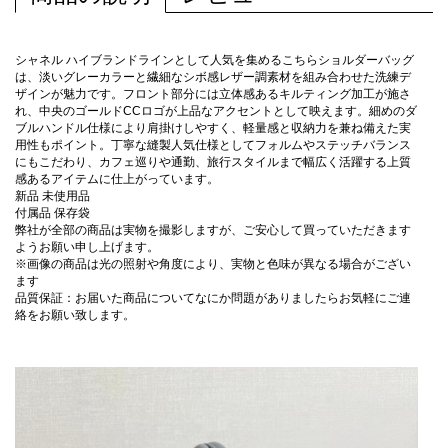
シャネル ハイブランドラインとして人気を集めるこちらショルダーバッグ
は、淡いグレーカラーと繊細なシボ感レザー調素材を組み合わせた洗練デ
ザインが魅力です。フロント部分には立体感あるキルティング加工が施さ
れ、中央のゴールドCCロゴが上品なアクセントとして映えます。細めのダ
ブルハンドル仕様により肩掛けしやすく、軽量感と収納力を兼ね備えた実
用性もポイント。丁寧な縫製人気仕様としてフォルムやステッチバランス
にもこだわり、カフェ巡りや通勤、旅行スタイルまで幅広く活躍する上質
感あるアイテムに仕上がっています。
新品 未使用品
付属品 保存袋
弊社が全部の商品は実物を撮影しますが、ご安心して買っていただきます
ようお願い申し上げます。
※画像の商品は光の照射や角度により、実物と色味が異なる場合がござい
ます
品質保証：お届いた商品についてなにか問題がありましたらお気軽にご連
絡をお願い致します。