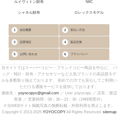
ルイヴィトン財布
IWC
シャネル財布
ロレックスモデル
1
2
会社概要
支払い方法
3
4
品質保証
返品交換
5
6
お問い合わせ
プライバシー
当サイトではスーパーコピー・ブランドコピー商品を中心に、 バ
ッグ・時計・財布・アクセサリーなど人気ブランドの高品質モデ
ルを多数取り揃えております。 初めての方でも安心してご利用い
ただける通販サービスを提供しております。
連絡先：
yoyocopys@gmail.com
／ Line: yoyocopy ／ 店長：渡辺
実香 ／ 営業時間：08：30～23：30（24時間受付）
※当WEBサイト掲載写真の無断転載・外部利用を禁止します。
Copyright © 2013-2025
YOYOCOPY
All Rights Reserved.
sitemap