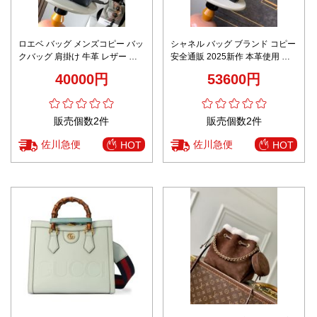
ロエベ バッグ メンズコピー バッ
シャネル バッグ ブランド コピー
クバッグ 肩掛け 牛革 レザー 大
安全通販 2025新作 本革使用 高
容量 通勤 通学 9031 ブラック
再現度 チェーンショルダー 高級
40000円
53600円
感仕上げ
販売個数2件
販売個数2件
佐川急便
佐川急便
HOT
HOT