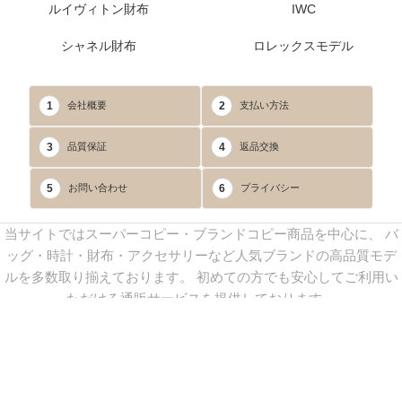
ルイヴィトン財布
IWC
シャネル財布
ロレックスモデル
1
2
会社概要
支払い方法
3
4
品質保証
返品交換
5
6
お問い合わせ
プライバシー
当サイトではスーパーコピー・ブランドコピー商品を中心に、 バ
ッグ・時計・財布・アクセサリーなど人気ブランドの高品質モデ
ルを多数取り揃えております。 初めての方でも安心してご利用い
ただける通販サービスを提供しております。
連絡先：
yoyocopys@gmail.com
／ Line: yoyocopy ／ 店長：渡辺
実香 ／ 営業時間：08：30～23：30（24時間受付）
※当WEBサイト掲載写真の無断転載・外部利用を禁止します。
Copyright © 2013-2025
YOYOCOPY
All Rights Reserved.
sitemap