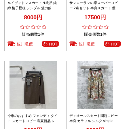
ルイヴィトンスカートＮ級品 純
サンローランの岸スーパーコピ
綿 格子模様 シンプル 魅力的 フ
ー 2点セット 半身スカート 優雅
ァッション 人気品 ブルー
通勤服 シンプル ブルー
8000円
17500円
販売個数1件
販売個数1件
佐川急便
佐川急便
HOT
HOT
今季のおすすめ フェンディ タイ
ディオールスカート問題コピー
ト スカートコピー 春夏新品 レザ
半身 カラフル シルク simple レ
ー シンプル レディース セクシー
ディース ゆったり 優雅 レッド