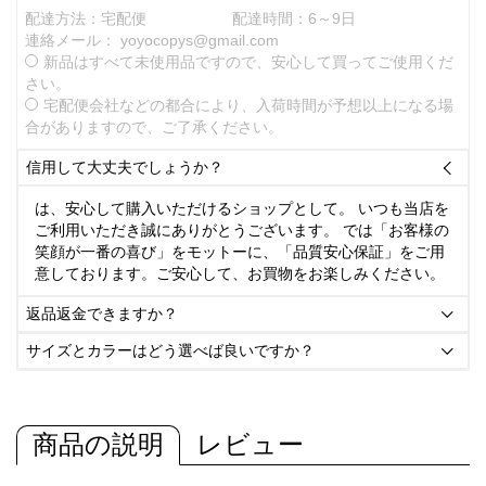
配達方法：宅配便
配達時間：6～9日
連絡メール：
yoyocopys@gmail.com
新品はすべて未使用品ですので、安心して買ってご使用くだ
さい。
宅配便会社などの都合により、入荷時間が予想以上になる場
合がありますので、ご了承ください。
信用して大丈夫でしょうか？

は、安心して購入いただけるショップとして。 いつも当店を
ご利用いただき誠にありがとうございます。 では「お客様の
笑顔が一番の喜び」をモットーに、「品質安心保証」をご用
意しております。ご安心して、お買物をお楽しみください。
返品返金できますか？

サイズとカラーはどう選べば良いですか？

商品の説明
レビュー