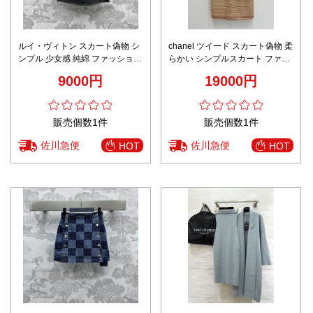
ルイ・ヴィトン スカート偽物 シ
chanel ツイード スカート偽物 柔
ンプル 少女感 純綿 ファッション
らかい シンプルスカート ファッ
感 品質保証 半身 ブラック
ション 人気服 夏新品 ブラウン
9000円
19000円
販売個数1件
販売個数1件
佐川急便
佐川急便
HOT
HOT