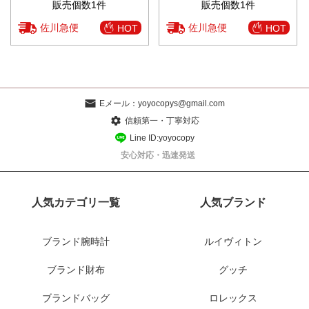
販売個数1件
販売個数1件
佐川急便
佐川急便
HOT
HOT
Eメール：
yoyocopys@gmail.com
信頼第一・丁寧対応
Line ID:yoyocopy
安心対応・迅速発送
人気カテゴリ一覧
人気ブランド
ブランド腕時計
ルイヴィトン
ブランド財布
グッチ
ブランドバッグ
ロレックス