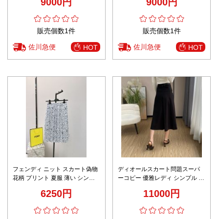
9000円
9000円
ブラウン
販売個数1件
販売個数1件
佐川急便
佐川急便
HOT
HOT
フェンディ ニット スカート偽物
ディオールスカート問題スーパ
花柄 プリント 夏服 薄い シンプ
ーコピー 優雅レディ シンプル 軽
ル 星空ような ブルー
やかな素材 美しい ビジネス ブラ
6250円
11000円
ック