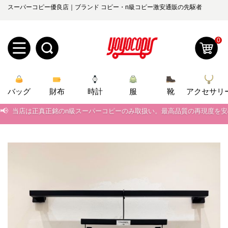
スーパーコピー優良店｜ブランド コピー・n級コピー激安通販の先駆者
0
新
バッグ
規
ロ
財布
時計
服
靴
アクセサリ
📢
当店は正真正銘のn級スーパーコピーのみ取扱い。最高品質の再現度を
ユ
グ
📢
2026春の新作続々更新中！期間中のご注文でお得な割引をご利用いただ
0
ー
イ
📢
新作入荷！ルイ・ヴィトンスーパーコピー バッグ最新モデルが登場。上
ザ
ン
📢
当店は正真正銘のn級スーパーコピーのみ取扱い。最高品質の再現度を
オ
📢
2026春の新作続々更新中！期間中のご注文でお得な割引をご利用いただ
ー
ー
お
yoyocopys@gmail.com
📢
新作入荷！ルイ・ヴィトンスーパーコピー バッグ最新モデルが登場。上
登
ダ
知