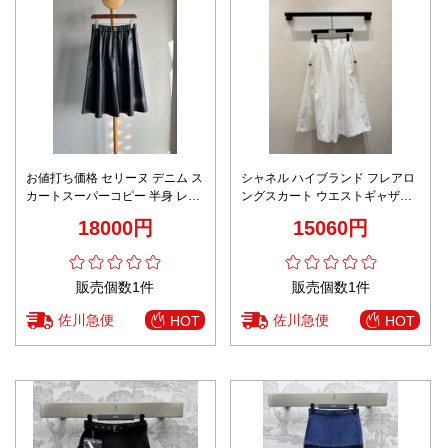
お値打ち価格 セリーヌ デニム ス
シャネル ハイブランド フレアロ
カートスーパーコピー 半身 レザ
ングスカート ウエストギャザー
ー 旅行 シンプル 柔らかい レデ
仕様 高級感仕上げ
18000円
15060円
ィース ブラック
販売個数1件
販売個数1件
佐川急便
佐川急便
HOT
HOT