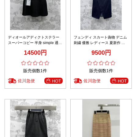
ディオールアディクトステラー
フェンディ スカート偽物 デニム
スーパーコピー 半身 simple 通勤
刺繍 優雅 レディース 夏新作 品
スカート ショット 人気品 レディ
質保証 ブルー
14500円
9500円
ース ブラック
販売個数1件
販売個数1件
佐川急便
佐川急便
HOT
HOT