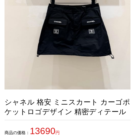
録
ー
ら
アイフォーンケ
管
せ
2026人気特集
アクセサリー
衣装セット
住まい用品
スカーフ
バッグ
ズボン
ベルト
財布
時計
小物
服
靴
ース
理
最
新
製
品
シャネル 格安 ミニスカート カーゴポ
お
ケットロゴデザイン 精密ディテール
す
す
め
13690
商
商品の価格：
円