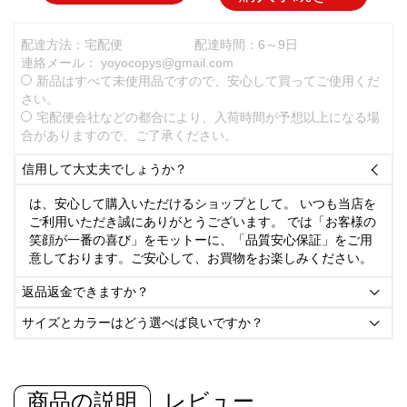
配達方法：宅配便
配達時間：6～9日
連絡メール：
yoyocopys@gmail.com
新品はすべて未使用品ですので、安心して買ってご使用くだ
さい。
宅配便会社などの都合により、入荷時間が予想以上になる場
合がありますので、ご了承ください。
信用して大丈夫でしょうか？

は、安心して購入いただけるショップとして。 いつも当店を
ご利用いただき誠にありがとうございます。 では「お客様の
笑顔が一番の喜び」をモットーに、「品質安心保証」をご用
意しております。ご安心して、お買物をお楽しみください。
返品返金できますか？

サイズとカラーはどう選べば良いですか？

商品の説明
レビュー