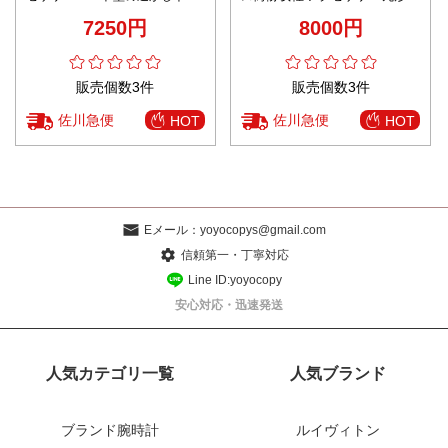
クレス 優雅 品質保証 シルバー
品質保証 ダイヤモンド飾り シル
7250円
8000円
バー
販売個数3件
販売個数3件
佐川急便
佐川急便
HOT
HOT
Eメール：
yoyocopys@gmail.com
信頼第一・丁寧対応
Line ID:yoyocopy
安心対応・迅速発送
人気カテゴリ一覧
人気ブランド
ブランド腕時計
ルイヴィトン