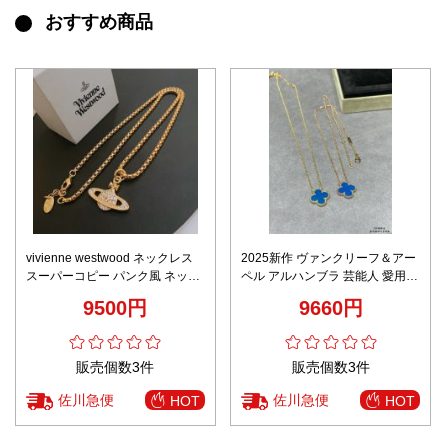
おすすめ商品
vivienne westwood ネックレス
2025新作 ヴァンクリーフ＆アー
スーパーコピー パンク風 ネック
ペル アルハンブラ 芸能人 愛用モ
レス 大土星 大人気 シンプル ゴ
デル ブルーアゲート ネックレス
9500円
9660円
ールド
高級感 数量限定
販売個数3件
販売個数3件
佐川急便
佐川急便
HOT
HOT