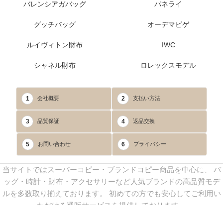
バレンシアガバッグ
パネライ
グッチバッグ
オーデマピゲ
ルイヴィトン財布
IWC
シャネル財布
ロレックスモデル
1
2
会社概要
支払い方法
3
4
品質保証
返品交換
5
6
お問い合わせ
プライバシー
当サイトではスーパーコピー・ブランドコピー商品を中心に、 バ
ッグ・時計・財布・アクセサリーなど人気ブランドの高品質モデ
ルを多数取り揃えております。 初めての方でも安心してご利用い
ただける通販サービスを提供しております。
連絡先：
yoyocopys@gmail.com
／ Line: yoyocopy ／ 店長：渡辺