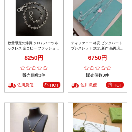
数量限定の爆買 クロムハーツネ
ティファニー 格安 ピンクハート
ックレス 金コピー ファッション
ブレスレット 2025新作 高再現度
感 バックブレスレット カップル
精密ディテール 上質感 追跡可能
8250円
6750円
シルバー
安心サイト 秘密厳守配送
販売個数3件
販売個数3件
佐川急便
佐川急便
HOT
HOT