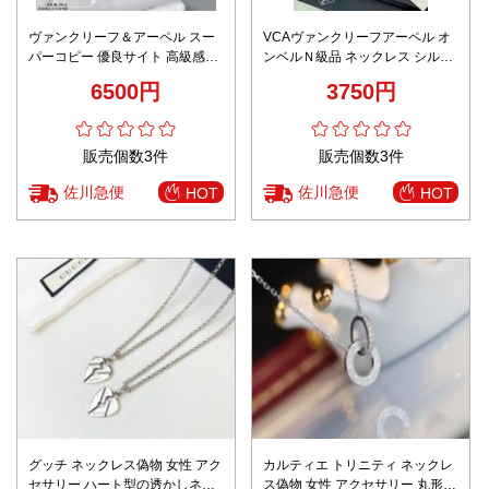
ヴァンクリーフ＆アーペル スー
VCAヴァンクリーフアーペル オ
パーコピー 優良サイト 高級感仕
ンベルＮ級品 ネックレス シルバ
上げ 上質感 精密ディテール ペル
ー 優雅 18kゴールド レディース
6500円
3750円
レネックレス
販売個数3件
販売個数3件
佐川急便
佐川急便
HOT
HOT
グッチ ネックレス偽物 女性 アク
カルティエ トリニティ ネックレ
セサリー ハート型の透かしネッ
ス偽物 女性 アクセサリー 丸形