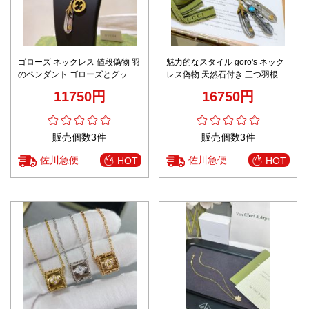
ゴローズ ネックレス 値段偽物 羽
魅力的なスタイル goro's ネック
のペンダント ゴローズとグッチ
レス偽物 天然石付き 三つ羽根
のコラボ Anger Forestシリーズ
60㎝長さ goro's＊gucciコラボ シ
11750円
16750円
シルバー
ルバー
販売個数3件
販売個数3件
佐川急便
佐川急便
HOT
HOT