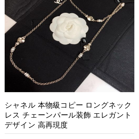
録
ー
ら
アイフォーンケ
管
せ
2026人気特集
アクセサリー
衣装セット
住まい用品
スカーフ
バッグ
ズボン
ベルト
財布
時計
小物
服
靴
ース
理
最
新
製
品
シャネル 本物級コピー ロングネック
お
レス チェーンパール装飾 エレガント
す
す
デザイン 高再現度
め
商