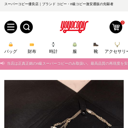
スーパーコピー優良店｜ブランド コピー・n級コピー激安通販の先駆者
0
新
バッグ
規
ロ
財布
時計
服
靴
アクセサリ
📢
当店は正真正銘のn級スーパーコピーのみ取扱い。最高品質の再現度を
ユ
グ
📢
2026春の新作続々更新中！期間中のご注文でお得な割引をご利用いただ
0
ー
イ
📢
新作入荷！ルイ・ヴィトンスーパーコピー バッグ最新モデルが登場。上
ザ
ン
📢
当店は正真正銘のn級スーパーコピーのみ取扱い。最高品質の再現度を
オ
ー
📢
2026春の新作続々更新中！期間中のご注文でお得な割引をご利用いただ
ー
お
yoyocopys@gmail.com
📢
新作入荷！ルイ・ヴィトンスーパーコピー バッグ最新モデルが登場。上
登
ダ
知