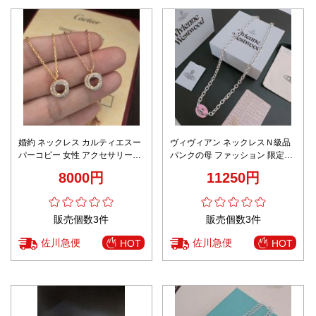
婚約 ネックレス カルティエスー
ヴィヴィアン ネックレスＮ級品
パーコピー 女性 アクセサリー
パンクの母 ファッション 限定の
18kゴールド ダイヤモンド飾り
人気ネックレス 男女兼用 ピンク
8000円
11250円
販売個数3件
販売個数3件
佐川急便
佐川急便
HOT
HOT