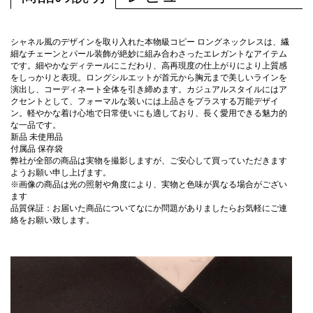
シャネル風のデザインを取り入れた本物級コピー ロングネックレスは、繊
細なチェーンとパール装飾が絶妙に組み合わさったエレガントなアイテム
です。細やかなディテールにこだわり、高再現度の仕上がりにより上質感
をしっかりと表現。ロングシルエットが首元から胸元まで美しいラインを
演出し、コーディネート全体を引き締めます。カジュアルスタイルにはア
クセントとして、フォーマルな装いには上品さをプラスする万能デザイ
ン。軽やかな着け心地で日常使いにも適しており、長く愛用できる魅力的
な一品です。
新品 未使用品
付属品 保存袋
弊社が全部の商品は実物を撮影しますが、ご安心して買っていただきます
ようお願い申し上げます。
※画像の商品は光の照射や角度により、実物と色味が異なる場合がござい
ます
品質保証：お届いた商品についてなにか問題がありましたらお気軽にご連
絡をお願い致します。