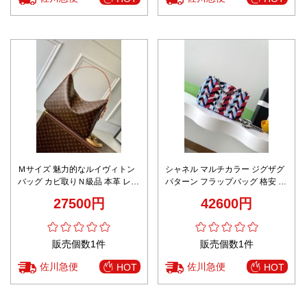
Ｍサイズ 魅力的なルイヴィトン
シャネル マルチカラー ジグザグ
バッグ カビ取りＮ級品 本革 レザ
パターン フラップバッグ 格安 精
ー ハンドバッグ 花柄 大容量 ブ
密ディテール 高級感仕上げ 本格
27500円
42600円
ラウン
派モデル 追跡可能 チェーンショ
ルダー
販売個数1件
販売個数1件
佐川急便
佐川急便
HOT
HOT