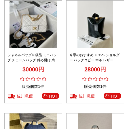
シャネルバッグＮ級品 ミニバッ
今季のおすすめ ロエベ ショルダ
グ チェーンバッグ 斜め掛け 肩掛
ー バッグコピー 本革 レザー 斜
け 型番AS4040 小ぶりサイズ ホ
め掛けバッグ シンプル 日常用 ブ
30000円
28000円
ワイト
ラック
販売個数1件
販売個数1件
佐川急便
佐川急便
HOT
HOT