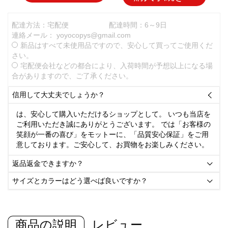
配達方法：宅配便
配達時間：6～9日
連絡メール：
yoyocopys@gmail.com
新品はすべて未使用品ですので、安心して買ってご使用くだ
さい。
宅配便会社などの都合により、入荷時間が予想以上になる場
合がありますので、ご了承ください。
信用して大丈夫でしょうか？

は、安心して購入いただけるショップとして。 いつも当店を
ご利用いただき誠にありがとうございます。 では「お客様の
笑顔が一番の喜び」をモットーに、「品質安心保証」をご用
意しております。ご安心して、お買物をお楽しみください。
返品返金できますか？

サイズとカラーはどう選べば良いですか？

商品の説明
レビュー