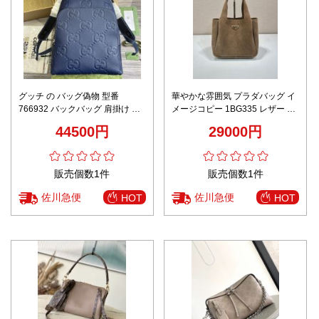
グッチ の バッグ偽物 型番
華やかな雰囲気 プラダバッグ イ
766932 バックバッグ 肩掛け 早
メージコピー 1BG335 レザー ハ
春新作 通学 旅行 大容量 シンプ
ンドバッグ 本革 優雅レディ ブラ
44500円
29000円
ル ブルー
ウン
販売個数1件
販売個数1件
佐川急便
佐川急便
HOT
HOT