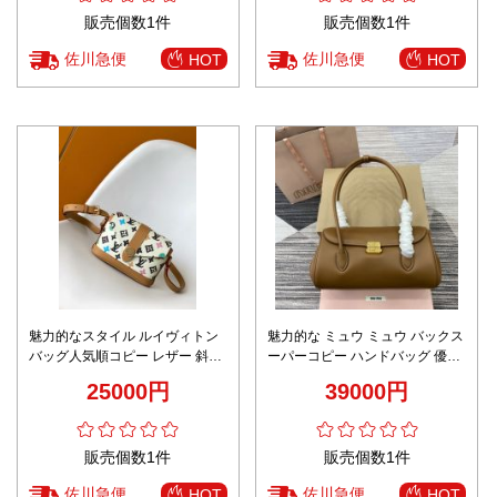
販売個数1件
販売個数1件
佐川急便
佐川急便
HOT
HOT
魅力的なスタイル ルイヴィトン
魅力的な ミュウ ミュウ バックス
バッグ人気順コピー レザー 斜め
ーパーコピー ハンドバッグ 優雅
掛けバッグ 通勤 M83346 花柄 ホ
レディ レザー 牛革 5BD265 ブラ
25000円
39000円
ワイト
ウン
販売個数1件
販売個数1件
佐川急便
佐川急便
HOT
HOT