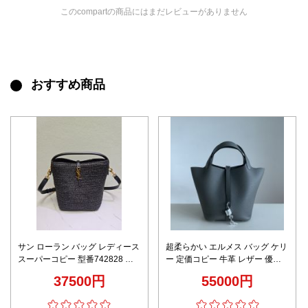
このcompartの商品にはまだレビューがありません
おすすめ商品
サン ローラン バッグ レディース
超柔らかい エルメス バッグ ケリ
スーパーコピー 型番742828 草
ー 定価コピー 牛革 レザー 優雅
編み 夏の最人気バッグ 持ちバッ
ハンドバッグ グレー
37500円
55000円
グ 斜め掛け ブラック