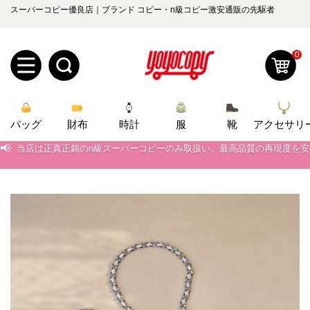
スーパーコピー優良店｜ブランド コピー・n級コピー激安通販の先駆者
0
新
バッグ
規
ロ
財布
時計
服
靴
アクセサリ
📢
当店は正真正銘のn級スーパーコピーのみ取扱い。最高品質の再現度を
ユ
グ
📢
2026春の新作続々更新中！期間中のご注文でお得な割引をご利用いただ
📢
0
新作入荷！ルイ・ヴィトンスーパーコピー バッグ最新モデルが登場。上
ー
イ
📢
当店は正真正銘のn級スーパーコピーのみ取扱い。最高品質の再現度を
ザ
ン
オ
📢
2026春の新作続々更新中！期間中のご注文でお得な割引をご利用いただ
ー
ー
お
📢
新作入荷！ルイ・ヴィトンスーパーコピー バッグ最新モデルが登場。上
yoyocopys@gmail.com
登
ダ
知