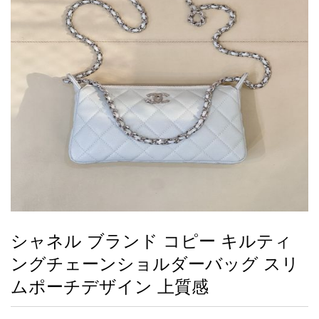
録
ー
ら
アイフォーンケ
管
せ
2026人気特集
アクセサリー
衣装セット
住まい用品
スカーフ
バッグ
ズボン
ベルト
財布
時計
小物
服
靴
ース
理
最
新
製
品
シャネル ブランド コピー キルティ
お
ングチェーンショルダーバッグ スリ
す
す
ムポーチデザイン 上質感
め
商