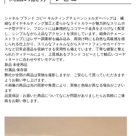
シャネル ブランド コピー キルティングチェーンショルダーバッグは、繊
細なダイヤキルティング加工と柔らかなライトカラーが魅力的なスリムポ
ーチ型デザイン。フロントには象徴的なココマーク金具をさりげなく配置
し、シンプルながら上品なアクセントを演出しています。細身のチェーン
ストラップにはレザー調素材を編み込み、肩掛け時にも自然な高級感を感
じられる仕上がり。スリムなフォルムながらスマートフォンやカードケー
スなど日常必需品を収納できる実用性も備えています。丁寧な縫製と整え
られたディテールにより、上質感あるブランド コピーとして幅広いコーデ
ィネートに合わせやすいモデルです。
新品 未使用品
付属品 保存袋
弊社が全部の商品は実物を撮影しますが、ご安心して買っていただきます
ようお願い申し上げます。
※画像の商品は光の照射や角度により、実物と色味が異なる場合がござい
ます
品質保証：お届いた商品についてなにか問題がありましたらお気軽にご連
絡をお願い致します。