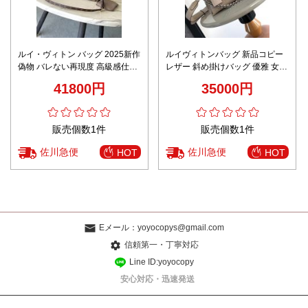
ルイ・ヴィトン バッグ 2025新作
ルイヴィトンバッグ 新品コピー
偽物 バレない再現度 高級感仕上
レザー 斜め掛けバッグ 優雅 女性
げ 精密ディテール ユーザー満足
花柄 M24255 M24114 ベージュ
41800円
35000円
保証
色
販売個数1件
販売個数1件
佐川急便
佐川急便
HOT
HOT
Eメール：
yoyocopys@gmail.com
信頼第一・丁寧対応
Line ID:yoyocopy
安心対応・迅速発送