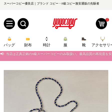
スーパーコピー優良店｜ブランド コピー・n級コピー激安通販の先駆者
0
新
バッグ
規
ロ
財布
時計
服
靴
アクセサリ
📢
当店は正真正銘のn級スーパーコピーのみ取扱い。最高品質の再現度を
ユ
グ
📢
2026春の新作続々更新中！期間中のご注文でお得な割引をご利用いただ
0
📢
ー
イ
新作入荷！ルイ・ヴィトンスーパーコピー バッグ最新モデルが登場。上
📢
当店は正真正銘のn級スーパーコピーのみ取扱い。最高品質の再現度を
ザ
ン
オ
📢
2026春の新作続々更新中！期間中のご注文でお得な割引をご利用いただ
ー
ー
お
📢
新作入荷！ルイ・ヴィトンスーパーコピー バッグ最新モデルが登場。上
yoyocopys@gmail.com
登
ダ
知