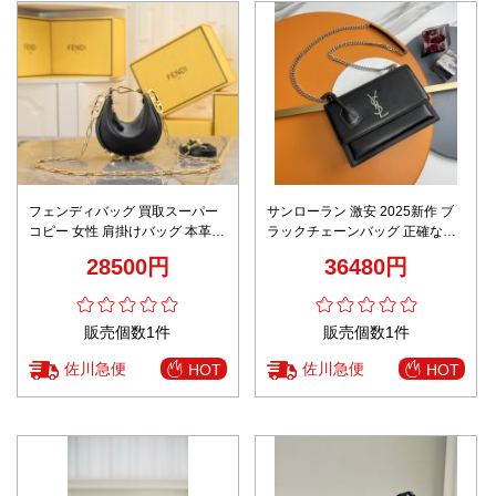
フェンディバッグ 買取スーパー
サンローラン 激安 2025新作 ブ
コピー 女性 肩掛けバッグ 本革
ラックチェーンバッグ 正確な刻
ハンドバッグ 優雅 ミニ 2186 ブ
印と精密ディテール 高級レベル
28500円
36480円
ラック
仕様の高再現度モデル 発送保証
追跡可能 安心サイト
販売個数1件
販売個数1件
佐川急便
佐川急便
HOT
HOT