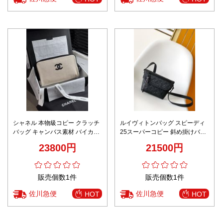
シャネル 本物級コピー クラッチ
ルイヴィトンバッグ スピーディ
バッグ キャンバス素材 バイカラ
25スーパーコピー 斜め掛けバッ
ーデザイン 高品質
グ 本革 レザー M12806 ブラック
23800円
21500円
販売個数1件
販売個数1件
佐川急便
佐川急便
HOT
HOT