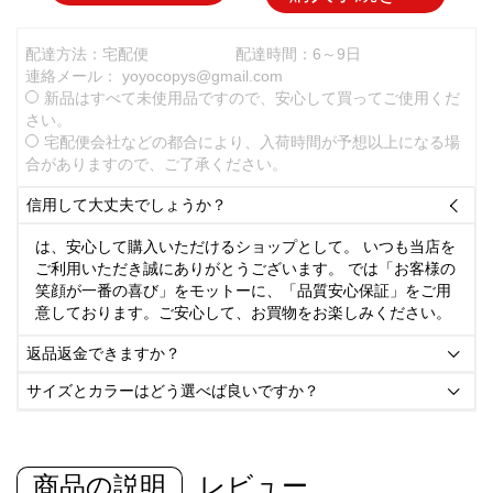
配達方法：宅配便
配達時間：6～9日
連絡メール：
yoyocopys@gmail.com
新品はすべて未使用品ですので、安心して買ってご使用くだ
さい。
宅配便会社などの都合により、入荷時間が予想以上になる場
合がありますので、ご了承ください。
信用して大丈夫でしょうか？

は、安心して購入いただけるショップとして。 いつも当店を
ご利用いただき誠にありがとうございます。 では「お客様の
笑顔が一番の喜び」をモットーに、「品質安心保証」をご用
意しております。ご安心して、お買物をお楽しみください。
返品返金できますか？

サイズとカラーはどう選べば良いですか？

商品の説明
レビュー