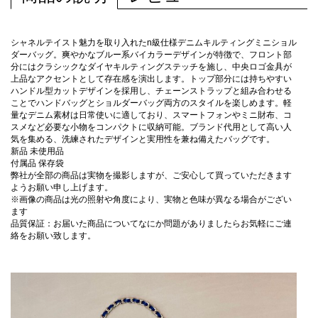
シャネルテイスト魅力を取り入れたn級仕様デニムキルティングミニショル
ダーバッグ。爽やかなブルー系バイカラーデザインが特徴で、フロント部
分にはクラシックなダイヤキルティングステッチを施し、中央ロゴ金具が
上品なアクセントとして存在感を演出します。トップ部分には持ちやすい
ハンドル型カットデザインを採用し、チェーンストラップと組み合わせる
ことでハンドバッグとショルダーバッグ両方のスタイルを楽しめます。軽
量なデニム素材は日常使いに適しており、スマートフォンやミニ財布、コ
スメなど必要な小物をコンパクトに収納可能。ブランド代用として高い人
気を集める、洗練されたデザインと実用性を兼ね備えたバッグです。
新品 未使用品
付属品 保存袋
弊社が全部の商品は実物を撮影しますが、ご安心して買っていただきます
ようお願い申し上げます。
※画像の商品は光の照射や角度により、実物と色味が異なる場合がござい
ます
品質保証：お届いた商品についてなにか問題がありましたらお気軽にご連
絡をお願い致します。