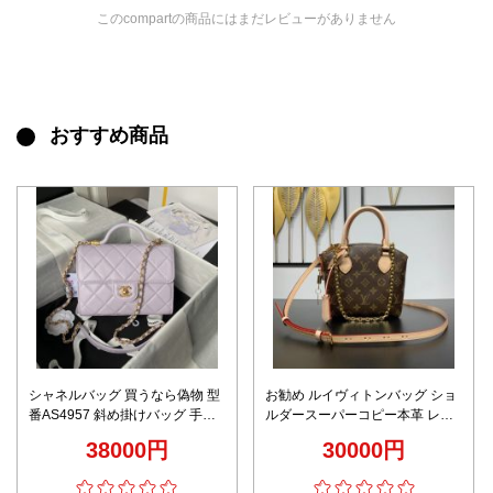
このcompartの商品にはまだレビューがありません
おすすめ商品
シャネルバッグ 買うなら偽物 型
お勧め ルイヴィトンバッグ ショ
番AS4957 斜め掛けバッグ 手持
ルダースーパーコピー本革 レザ
ち 牛革 レディース 優雅 パープ
ー ハンドバッグ M12019 ブラウ
38000円
30000円
ル
ン