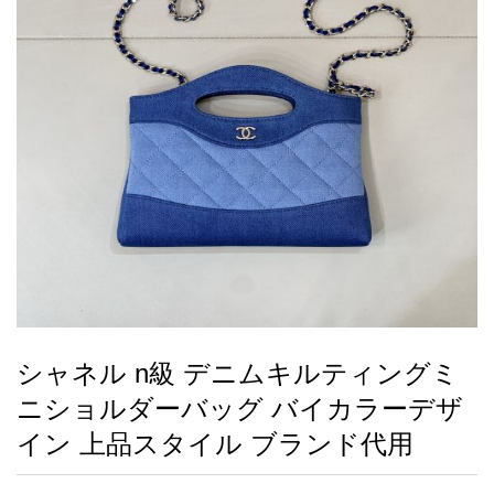
録
ー
ら
アイフォーンケ
管
せ
2026人気特集
アクセサリー
衣装セット
住まい用品
スカーフ
バッグ
ズボン
ベルト
財布
時計
小物
服
靴
ース
理
最
新
製
品
シャネル n級 デニムキルティングミ
お
ニショルダーバッグ バイカラーデザ
す
す
イン 上品スタイル ブランド代用
め
商