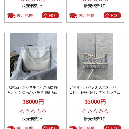
販売個数1件
販売個数1件
佐川急便
佐川急便
HOT
HOT
人気流行 シャネルバッグ偽物 持
ディオール バッグ 人気スーパー
ちバッグ 柔らかい 牛革 最新品
コピー 花柄 優雅レディ シンプル
春夏新作 シンプル ミニバッグ ホ
本革 レザー ブルー
38000円
33000円
ワイト
販売個数1件
販売個数1件
佐川急便
佐川急便
HOT
HOT