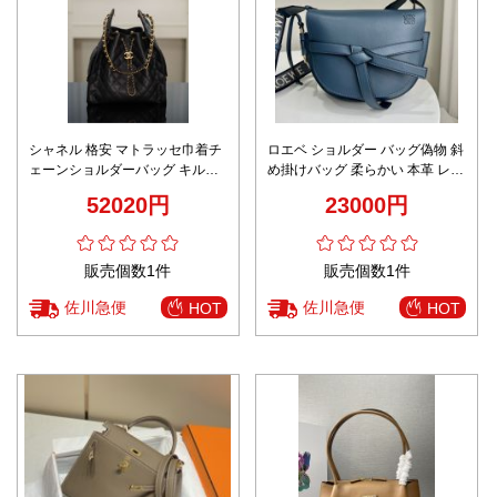
シャネル 格安 マトラッセ巾着チ
ロエベ ショルダー バッグ偽物 斜
ェーンショルダーバッグ キルテ
め掛けバッグ 柔らかい 本革 レザ
ィング仕様 高再現度
ー 優雅 シンプル ブルー
52020円
23000円
販売個数1件
販売個数1件
佐川急便
佐川急便
HOT
HOT