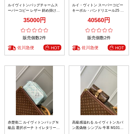
ルイヴィトンバッグチャームス
ルイ・ヴィトン スーパーコピー
ーパーコピー レザー 斜め掛けバ
キーポル・バンドリエール25 ハ
ッグ 優雅 女性 花柄 ベージュ色
ンドバッグ M15428
35000円
40560円
販売個数2件
販売個数2件
佐川急便
佐川急便
HOT
HOT
赤楚衛二 ルイヴィトンバッグＮ
高級感溢れる ルイヴィトンカバ
級品 選択ポーチ トイレタリーバ
ン黒偽物 シンプル 牛革 M10145
ッグ バスルームポーチ 型番
手持ち ハンドバッグ 女性 花柄