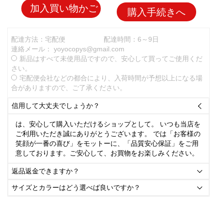
加入買い物かご
購入手続きへ
配達方法：宅配便
配達時間：6～9日
連絡メール：
yoyocopys@gmail.com
新品はすべて未使用品ですので、安心して買ってご使用くだ
さい。
宅配便会社などの都合により、入荷時間が予想以上になる場
合がありますので、ご了承ください。
信用して大丈夫でしょうか？

は、安心して購入いただけるショップとして。 いつも当店を
ご利用いただき誠にありがとうございます。 では「お客様の
笑顔が一番の喜び」をモットーに、「品質安心保証」をご用
意しております。ご安心して、お買物をお楽しみください。
返品返金できますか？

サイズとカラーはどう選べば良いですか？
