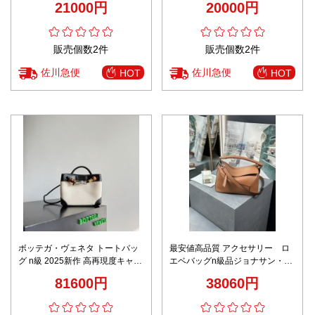
21000円
20000円
M82337 グリーン
ブラウン
販売個数2件
販売個数2件
佐川急便
佐川急便
HOT
HOT
ボッテガ・ヴェネタ トートバッ
最安値高品質 アクセサリー ロ
グ n級 2025新作 高再現度キャン
エベバッグn級品ジョナサン・ア
バス×レザー仕様 秘密厳守配送で
ンダーソン コレクション
81600円
38060円
安心お届け