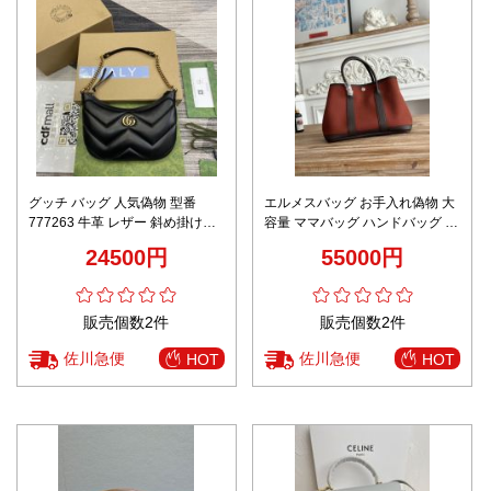
グッチ バッグ 人気偽物 型番
エルメスバッグ お手入れ偽物 大
777263 牛革 レザー 斜め掛けバ
容量 ママバッグ ハンドバッグ 本
ッグ 肩掛け シンプル ミニ ブラ
革 レザー 軽量 レッド
24500円
55000円
ック
販売個数2件
販売個数2件
佐川急便
佐川急便
HOT
HOT