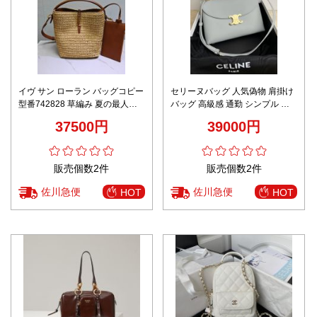
イヴ サン ローラン バッグコピー
セリーヌバッグ 人気偽物 肩掛け
型番742828 草編み 夏の最人気
バッグ 高級感 通勤 シンプル 手
バッグ 持ちバッグ 斜め掛け レデ
提げ 188836 レディース グレイ
37500円
39000円
ィース ブラウン
販売個数2件
販売個数2件
佐川急便
佐川急便
HOT
HOT