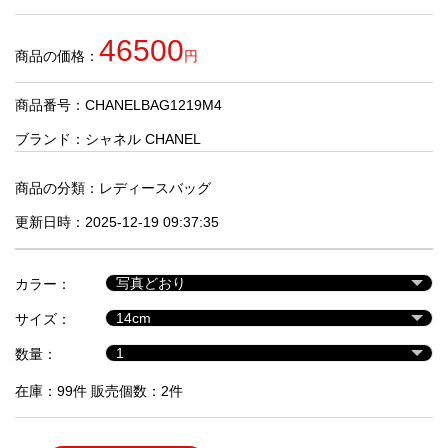
品
46500
商品の価格：
円
人
気
商品番号：CHANELBAG1219M4
商
品
ブランド：
シャネル CHANEL
商品の分類：
レディースバッグ
セ
更新日時：2025-12-19 09:37:35
ー
ル
商
カラー：
品
サイズ：
数量：
在庫：99件 販売個数：2件