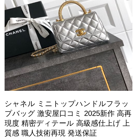
録
ー
ら
アイフォーンケ
管
せ
2026人気特集
アクセサリー
衣装セット
住まい用品
スカーフ
バッグ
ズボン
ベルト
財布
時計
小物
服
靴
ース
理
最
新
製
品
シャネル ミニトップハンドルフラッ
お
プバッグ 激安屋口コミ 2025新作 高再
す
す
現度 精密ディテール 高級感仕上げ 上
め
質感 職人技術再現 発送保証
商