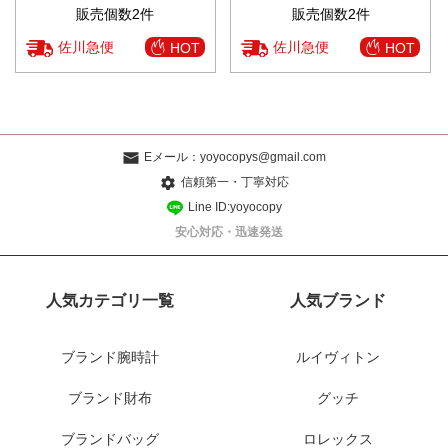
販売個数2件
販売個数2件
佐川急便
佐川急便
HOT
HOT
Eメール：
yoyocopys@gmail.com
信頼第一・丁寧対応
Line ID:yoyocopy
安心対応・迅速発送
人気カテゴリ一覧
人気ブランド
ブランド腕時計
ルイヴィトン
ブランド財布
グッチ
ブランドバッグ
ロレックス