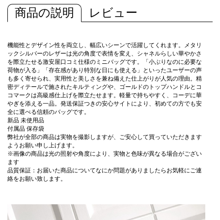
商品の説明
レビュー
機能性とデザイン性を両立し、幅広いシーンで活躍してくれます。メタリ
ックシルバーのレザーは光の角度で表情を変え、シャネルらしい華やかさ
を際立たせる激安屋口コミ仕様のミニバッグです。「小ぶりなのに必要な
荷物が入る」「存在感があり特別な日にも使える」といったユーザーの声
も多く寄せられ、実用性と美しさを兼ね備えた仕上がりが人気の理由。精
密ディテールで施されたキルティングや、ゴールドのトップハンドルとコ
コマークは高級感仕上げを際立たせます。軽量で持ちやすく、コーデに華
やぎを添える一品。発送保証つきの安心サイトにより、初めての方でも安
全に選べる信頼のバッグです。
新品 未使用品
付属品 保存袋
弊社が全部の商品は実物を撮影しますが、ご安心して買っていただきます
ようお願い申し上げます。
※画像の商品は光の照射や角度により、実物と色味が異なる場合がござい
ます
品質保証：お届いた商品についてなにか問題がありましたらお気軽にご連
絡をお願い致します。