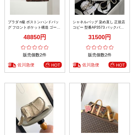
プラダ n級 ボストンハンドバッ
シャネルバッグ 染め直し 正規店
グ フロントポケット構造 ゴール
コピー 型番AP3573 バックバッ
ドリング装飾 高級レベル仕様
グ 肩掛け レザー シンプル ホワ
48850円
31500円
イト
販売個数2件
販売個数2件
佐川急便
佐川急便
HOT
HOT