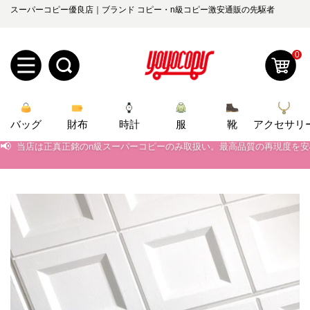
スーパーコピー優良店｜ブランド コピー・n級コピー激安通販の先駆者
0
新
バッグ
規
ロ
財布
時計
服
靴
アクセサリ
📢
当店は正真正銘のn級スーパーコピーのみ取扱い。最高品質の再現度を
📢
ユ
グ
2026春の新作続々更新中！期間中のご注文でお得な割引をご利用いただ
📢
新作入荷！ルイ・ヴィトンスーパーコピー バッグ最新モデルが登場。上
0
ー
イ
📢
当店は正真正銘のn級スーパーコピーのみ取扱い。最高品質の再現度を
ザ
ン
オ
📢
2026春の新作続々更新中！期間中のご注文でお得な割引をご利用いただ
ー
ー
お
📢
新作入荷！ルイ・ヴィトンスーパーコピー バッグ最新モデルが登場。上
yoyocopys@gmail.com
登
ダ
知