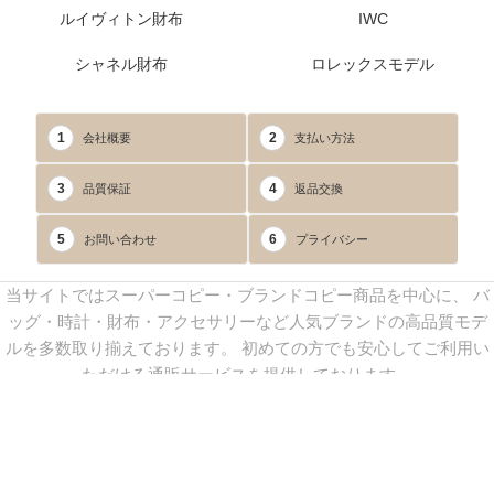
ルイヴィトン財布
IWC
シャネル財布
ロレックスモデル
1
2
会社概要
支払い方法
3
4
品質保証
返品交換
5
6
お問い合わせ
プライバシー
当サイトではスーパーコピー・ブランドコピー商品を中心に、 バ
ッグ・時計・財布・アクセサリーなど人気ブランドの高品質モデ
ルを多数取り揃えております。 初めての方でも安心してご利用い
ただける通販サービスを提供しております。
連絡先：
yoyocopys@gmail.com
／ Line: yoyocopy ／ 店長：渡辺
実香 ／ 営業時間：08：30～23：30（24時間受付）
※当WEBサイト掲載写真の無断転載・外部利用を禁止します。
Copyright © 2013-2025
YOYOCOPY
All Rights Reserved.
sitemap