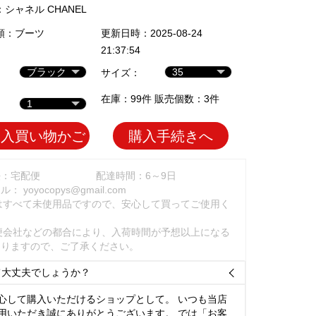
：
シャネル CHANEL
類：
ブーツ
更新日時：2025-08-24
21:37:54
サイズ：
在庫：99件 販売個数：3件
加入買い物かご
購入手続きへ
法：宅配便
配達時間：6～9日
ール：
yoyocopys@gmail.com
はすべて未使用品ですので、安心して買ってご使用く
。
便会社などの都合により、入荷時間が予想以上になる
ありますので、ご了承ください。
て大丈夫でしょうか？

心して購入いただけるショップとして。 いつも当店
用いただき誠にありがとうございます。 では「お客