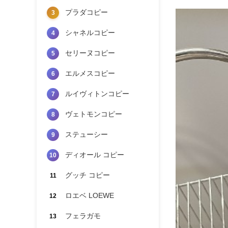
プラダコピー
3
シャネルコピー
4
セリーヌコピー
5
エルメスコピー
6
ルイヴィトンコピー
7
ヴェトモンコピー
8
ステューシー
9
ディオール コピー
10
グッチ コピー
11
ロエベ LOEWE
12
フェラガモ
13