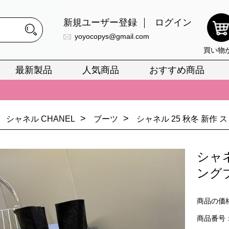
新規ユーザー登録
ログイン
yoyocopys@gmail.com
買い物
最新製品
人気商品
おすすめ商品
正銘のn級スーパーコピーのみ取扱い。最高品質の再現度を安心してお選
026春の新作続々更新中！期間中のご注文でお得な割引をご利用いただ
>
>
シャネル CHANEL
ブーツ
シャネル 25 秋冬 新作
イ・ヴィトンスーパーコピー バッグ最新モデルが登場。上質な仕上が
正銘のn級スーパーコピーのみ取扱い。最高品質の再現度を安心してお選
シャネ
026春の新作続々更新中！期間中のご注文でお得な割引をご利用いただ
ング
イ・ヴィトンスーパーコピー バッグ最新モデルが登場。上質な仕上が
商品の価
商品番号：C