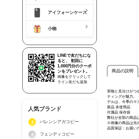
アイフォーンケース
小物
LINEで友だちにな
ると、 初回に
1,000円分のクーポ
商品の説明
ンをプレゼント。
画像をクリックして
ライン友だち追加
実物と見分けがつか
ティングが魅力。
デルは、今季のマ
新品 未使用品
人気ブランド
付属品 保存袋
弊社が全部の商品
バレンシアガコピー
1
※画像の商品は光
品質保証：お届い
フェンディコピー
2