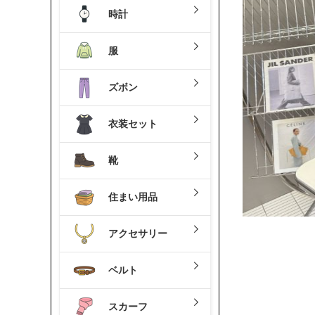
時計
服
ズボン
衣装セット
靴
住まい用品
アクセサリー
ベルト
スカーフ