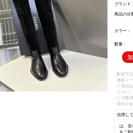
ブランド
商品の分
カラー：
数量：
配達方
連絡メ
新品
ださい
宅配
場合が
信用し
は、安
をご利