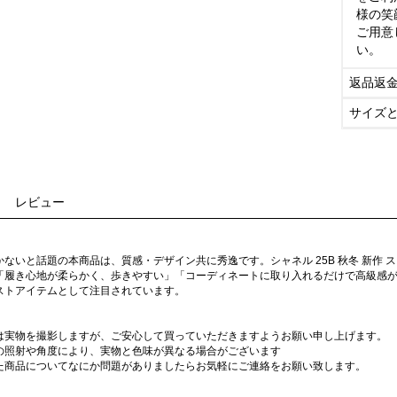
様の笑
ご用意
い。
返品返
サイズ
レビュー
ないと話題の本商品は、質感・デザイン共に秀逸です。シャネル 25B 秋冬 新作
「履き心地が柔らかく、歩きやすい」「コーディネートに取り入れるだけで高級感が
ストアイテムとして注目されています。
は実物を撮影しますが、ご安心して買っていただきますようお願い申し上げます。
の照射や角度により、実物と色味が異なる場合がございます
た商品についてなにか問題がありましたらお気軽にご連絡をお願い致します。