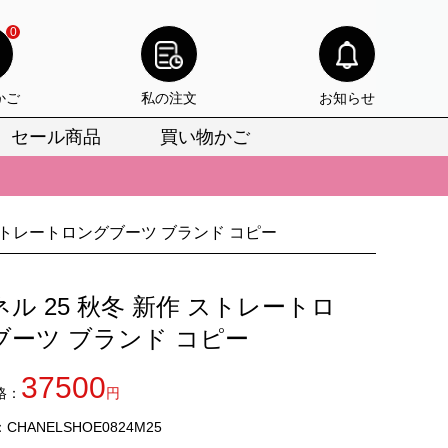
0
かご
私の注文
お知らせ
セール商品
買い物かご
びいただけます。
けます。
 ストレートロングブーツ ブランド コピー
りをお見逃しなく。
びいただけます。
ル 25 秋冬 新作 ストレートロ
けます。
ブーツ ブランド コピー
りをお見逃しなく。
37500
格：
円
HANELSHOE0824M25