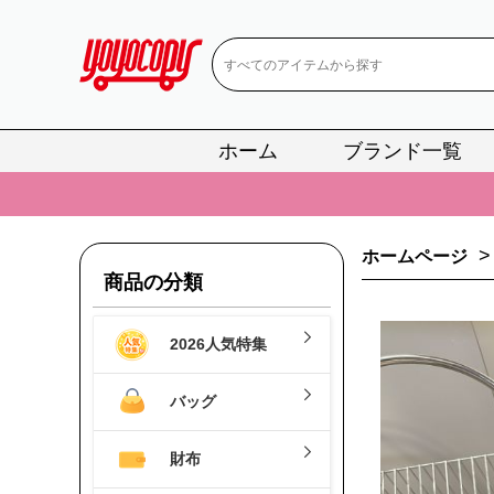
ホーム
ブランド一覧
📢
当店は正真
📢
2
>
ホームページ
📢
新作入荷！ル
商品の分類
📢
当店は正真
2026人気特集
📢
2
📢
新作入荷！ル
バッグ
財布