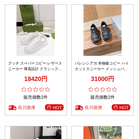
グッチ スーパーコピー レザース
バレンシアガ 本物級コピー ハイ
ニーカー 厚底設計 クラシックス
カットスニーカー メッシュパネ
タイル 定番
ル構造 厚底ソール設計 激安
18420円
31000円
販売個数2件
販売個数2件
佐川急便
佐川急便
HOT
HOT