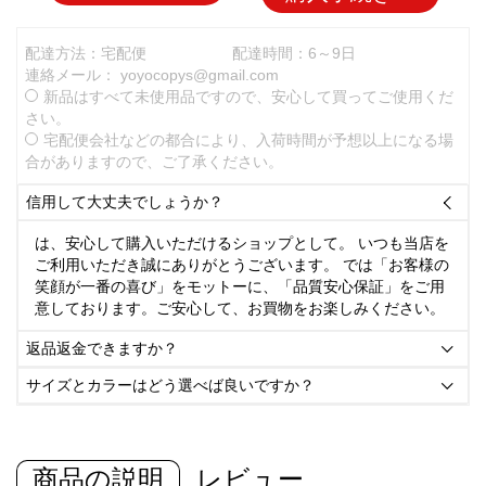
配達方法：宅配便
配達時間：6～9日
連絡メール：
yoyocopys@gmail.com
新品はすべて未使用品ですので、安心して買ってご使用くだ
さい。
宅配便会社などの都合により、入荷時間が予想以上になる場
合がありますので、ご了承ください。
信用して大丈夫でしょうか？

は、安心して購入いただけるショップとして。 いつも当店を
ご利用いただき誠にありがとうございます。 では「お客様の
笑顔が一番の喜び」をモットーに、「品質安心保証」をご用
意しております。ご安心して、お買物をお楽しみください。
返品返金できますか？

サイズとカラーはどう選べば良いですか？

商品の説明
レビュー