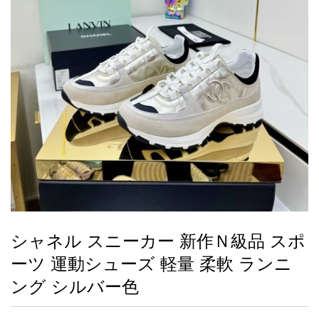
録
ー
ら
アイフォーンケ
管
せ
2026人気特集
アクセサリー
衣装セット
住まい用品
スカーフ
バッグ
ズボン
ベルト
財布
時計
小物
服
靴
ース
理
最
新
製
品
シャネル スニーカー 新作Ｎ級品 スポ
お
ーツ 運動シューズ 軽量 柔軟 ランニ
す
す
ング シルバー色
め
商