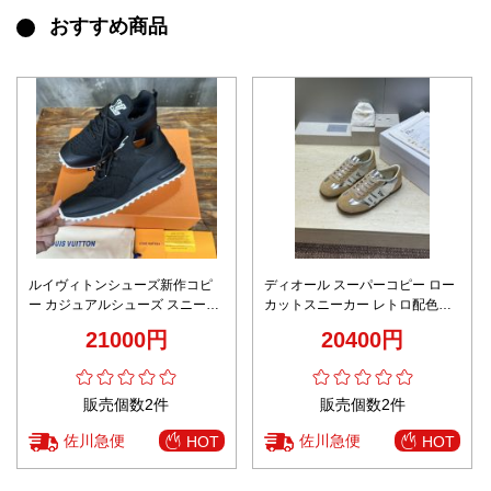
おすすめ商品
ルイヴィトンシューズ新作コピ
ディオール スーパーコピー ロー
ー カジュアルシューズ スニーカ
カットスニーカー レトロ配色デ
ー 柔軟 プリント ランニング メ
ザイン 高級感仕上げ
21000円
20400円
ンズ ブラック
販売個数2件
販売個数2件
佐川急便
佐川急便
HOT
HOT