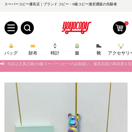
スーパーコピー優良店｜ブランド コピー・n級コピー激安通販の先駆者
0
新
バッグ
規
ロ
財布
時計
服
靴
アクセサリ
📢
当店は正真正銘のn級スーパーコピーのみ取扱い。最高品質の再現度を
ユ
グ
📢
2026春の新作続々更新中！期間中のご注文でお得な割引をご利用いただ
0
ー
イ
📢
新作入荷！ルイ・ヴィトンスーパーコピー バッグ最新モデルが登場。上
📢
当店は正真正銘のn級スーパーコピーのみ取扱い。最高品質の再現度を
ザ
ン
オ
📢
2026春の新作続々更新中！期間中のご注文でお得な割引をご利用いただ
ー
ー
お
📢
新作入荷！ルイ・ヴィトンスーパーコピー バッグ最新モデルが登場。上
yoyocopys@gmail.com
登
ダ
知