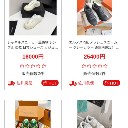
シャネルスニーカー黒偽物 シン
エルメス n級 メッシュスニーカ
プル 柔軟 日常シューズ カジュア
ー グレーカラー 通気構造設計 高
ル 運動 ホワイト
級感仕上げ
16000円
25400円
販売個数2件
販売個数2件
佐川急便
佐川急便
HOT
HOT