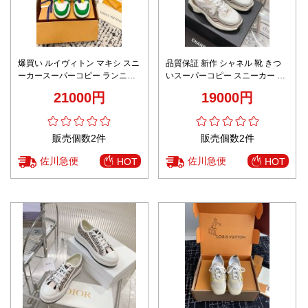
爆買い ルイヴィトン マキシ スニ
品質保証 新作 シャネル 靴 きつ
ーカースーパーコピー ランニン
いスーパーコピー スニーカー カ
グ 運動シューズ 厚底 柔軟 歩き
ジュアルシューズ 通気性いい ホ
21000円
19000円
やすい グリーン
ワイト
販売個数2件
販売個数2件
佐川急便
佐川急便
HOT
HOT