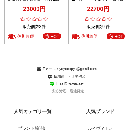
カー スポーツ 運動 男女兼用 ブ
度 精密ディテール 本革使用 高品
23000円
22700円
ルー
質 安心サイト 追跡可能 発送保証
販売個数2件
販売個数2件
佐川急便
佐川急便
HOT
HOT
Eメール：
yoyocopys@gmail.com
信頼第一・丁寧対応
Line ID:yoyocopy
安心対応・迅速発送
人気カテゴリ一覧
人気ブランド
ブランド腕時計
ルイヴィトン