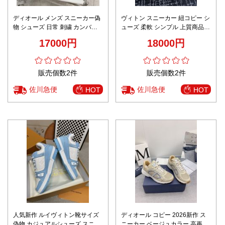
ディオール メンズ スニーカー偽
ヴィトン スニーカー 紐コピー シ
物 シューズ 日常 刺繍 カンバス
ューズ 柔軟 シンプル 上質商品
あるきやすい 痛くない 縞 シンプ
カジュアル 杏色
17000円
18000円
ル ブラック
販売個数2件
販売個数2件
佐川急便
佐川急便
HOT
HOT
人気新作 ルイヴィトン靴サイズ
ディオール コピー 2026新作 ス
偽物 カジュアルシューズ スニー
ニーカー ベージュカラー 高再現