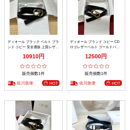
ディオール ブラック ベルト ブラ
ディオール ブランド コピー CD
ンド コピー 安全通販 上質レザー
ロゴレザーベルト ゴールドバッ
仕様 高級感仕上げ 数量限定入荷
クル仕様 精密ディテール
10910円
12500円
販売個数1件
販売個数1件
佐川急便
佐川急便
HOT
HOT