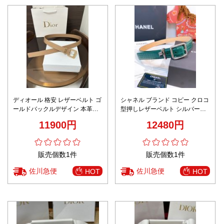
ディオール 格安 レザーベルト ゴ
シャネル ブランド コピー クロコ
ールドバックルデザイン 本革仕
型押しレザーベルト シルバーバ
様 高再現度
ックル仕様 実店舗運営 上質感仕
11900円
12480円
上げ
販売個数1件
販売個数1件
佐川急便
佐川急便
HOT
HOT