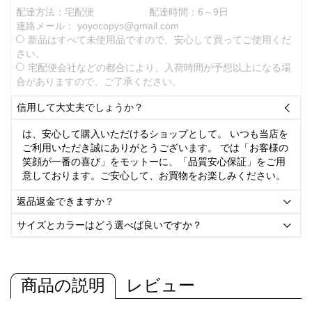
配達方法：宅配便
配達時間：6～9日
連絡メール：
yoyocopys@gmail.com
新品はすべて未使用品ですので、安心して買ってご使用くだ
さい。
宅配便会社などの都合により、入荷時間が予想以上になる場
合がありますので、ご了承ください。
信用して大丈夫でしょうか？

は、安心して購入いただけるショップとして。 いつも当店を
ご利用いただき誠にありがとうございます。 では「お客様の
笑顔が一番の喜び」をモットーに、「品質安心保証」をご用
意しております。ご安心して、お買物をお楽しみください。
返品返金できますか？

サイズとカラーはどう選べば良いですか？

商品の説明
レビュー