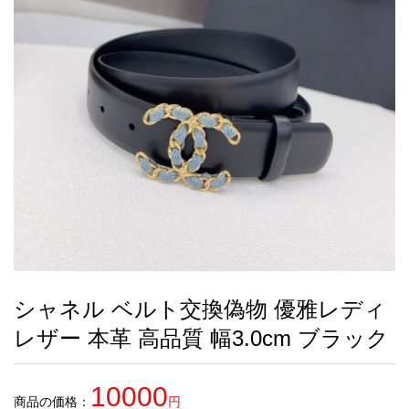
録
ー
ら
アイフォーンケ
管
せ
2026人気特集
アクセサリー
衣装セット
住まい用品
スカーフ
バッグ
ズボン
ベルト
財布
時計
小物
服
靴
ース
理
最
新
製
品
シャネル ベルト交換偽物 優雅レディ
お
レザー 本革 高品質 幅3.0cm ブラック
す
す
め
10000
商
商品の価格：
円