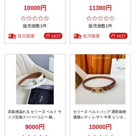
プリント メンズ ビジネス 通勤
ントデザイン リピーター多数
10000円
11300円
ブラック
販売個数1件
販売個数1件
佐川急便
佐川急便
HOT
HOT
高級感溢れる セリーヌ ベルト サ
セリーヌ ベルトバッグ 通勤偽物
イズ交換スーパーコピー 幅
優雅レディ レザー 牛革 ビジネス
2.5cm 優雅レディ 牛革 レザー ホ
カジュアル ブラウン
9000円
10000円
ワイト