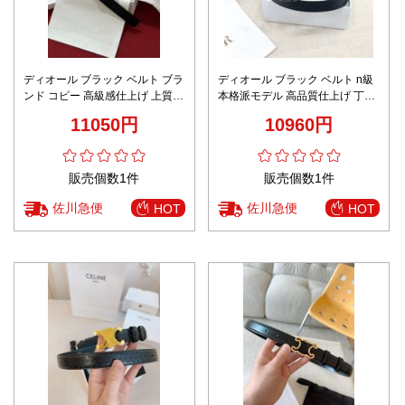
ディオール ブラック ベルト ブラ
ディオール ブラック ベルト n級
ンド コピー 高級感仕上げ 上質レ
本格派モデル 高品質仕上げ 丁寧
ザー仕様 レビュー高リピ率 メン
な縫製 メンズ 高級感漂う上質レ
11050円
10960円
ズ 定番人気
ザー仕様
販売個数1件
販売個数1件
佐川急便
佐川急便
HOT
HOT