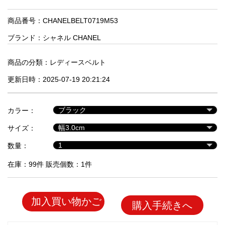
品
商品番号：CHANELBELT0719M53
ブランド：
シャネル CHANEL
人
気
商
商品の分類：
レディースベルト
品
更新日時：2025-07-19 20:21:24
セ
カラー：
ー
サイズ：
ル
商
数量：
品
在庫：99件 販売個数：1件
加入買い物かご
購入手続きへ