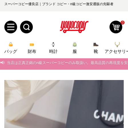
スーパーコピー優良店｜ブランド コピー・n級コピー激安通販の先駆者
0
新
バッグ
規
ロ
財布
時計
服
靴
アクセサリ
📢
当店は正真正銘のn級スーパーコピーのみ取扱い。最高品質の再現度を
ユ
グ
📢
2026春の新作続々更新中！期間中のご注文でお得な割引をご利用いただ
0
ー
イ
📢
新作入荷！ルイ・ヴィトンスーパーコピー バッグ最新モデルが登場。上
ザ
ン
📢
当店は正真正銘のn級スーパーコピーのみ取扱い。最高品質の再現度を
オ
📢
2026春の新作続々更新中！期間中のご注文でお得な割引をご利用いただ
ー
ー
お
yoyocopys@gmail.com
📢
新作入荷！ルイ・ヴィトンスーパーコピー バッグ最新モデルが登場。上
登
ダ
知