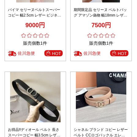
バイマ セリーヌベルトスーパー
期間限定品 セリーヌ ベルトバッ
コピー 幅2.5cm レザー ビジネス
グ アマゾン偽物 幅18mm レザー
ゴールドバックル ブラック
ビジネス ミニ ブラック
9000円
7500円
販売個数1件
販売個数1件
佐川急便
佐川急便
HOT
HOT
お得品‼ディオール ベルト 長さ
シャネル ブランド コピー レザー
スーパーコピー 幅3.5cm レザー
ベルト CCロゴバックル エレガ