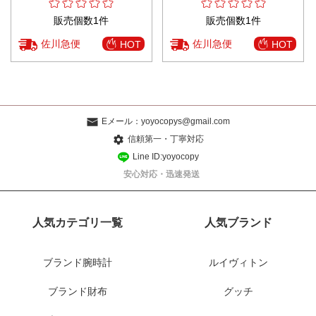
販売個数1件
販売個数1件
佐川急便
佐川急便
HOT
HOT
Eメール：
yoyocopys@gmail.com
信頼第一・丁寧対応
Line ID:yoyocopy
安心対応・迅速発送
人気カテゴリ一覧
人気ブランド
ブランド腕時計
ルイヴィトン
ブランド財布
グッチ