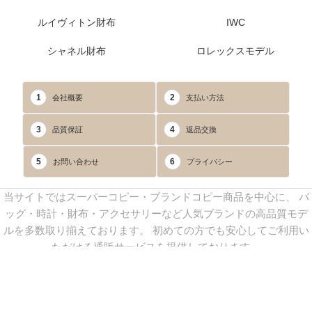
ルイヴィトン財布
IWC
シャネル財布
ロレックスモデル
1
2
会社概要
支払い方法
3
4
品質保証
返品交換
5
6
お問い合わせ
プライバシー
当サイトではスーパーコピー・ブランドコピー商品を中心に、 バ
ッグ・時計・財布・アクセサリーなど人気ブランドの高品質モデ
ルを多数取り揃えております。 初めての方でも安心してご利用い
ただける通販サービスを提供しております。
連絡先：
yoyocopys@gmail.com
／ Line: yoyocopy ／ 店長：渡辺
実香 ／ 営業時間：08：30～23：30（24時間受付）
※当WEBサイト掲載写真の無断転載・外部利用を禁止します。