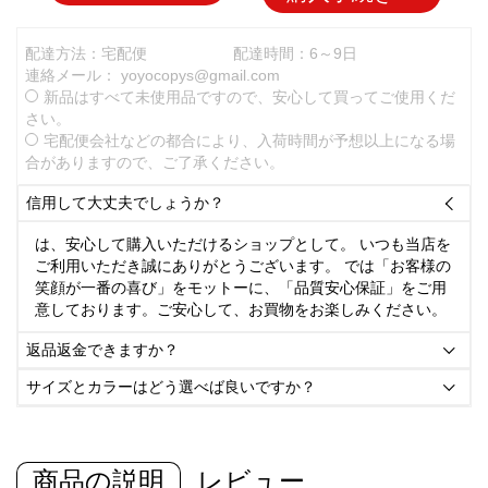
配達方法：宅配便
配達時間：6～9日
連絡メール：
yoyocopys@gmail.com
新品はすべて未使用品ですので、安心して買ってご使用くだ
さい。
宅配便会社などの都合により、入荷時間が予想以上になる場
合がありますので、ご了承ください。
信用して大丈夫でしょうか？

は、安心して購入いただけるショップとして。 いつも当店を
ご利用いただき誠にありがとうございます。 では「お客様の
笑顔が一番の喜び」をモットーに、「品質安心保証」をご用
意しております。ご安心して、お買物をお楽しみください。
返品返金できますか？

サイズとカラーはどう選べば良いですか？

商品の説明
レビュー