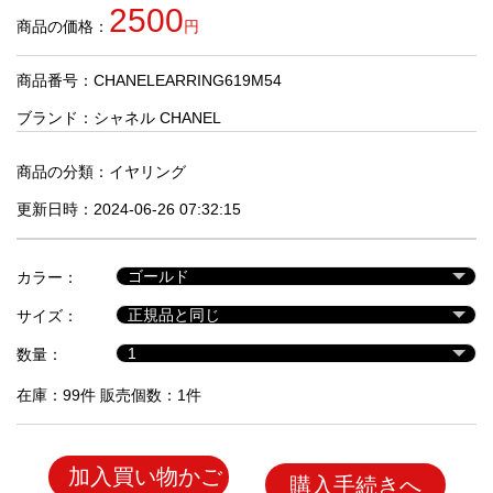
品
2500
商品の価格：
円
商品番号：CHANELEARRING619M54
人
気
ブランド：
シャネル CHANEL
商
品
商品の分類：
イヤリング
更新日時：2024-06-26 07:32:15
セ
ー
カラー：
ル
商
サイズ：
品
数量：
在庫：99件 販売個数：1件
加入買い物かご
購入手続きへ