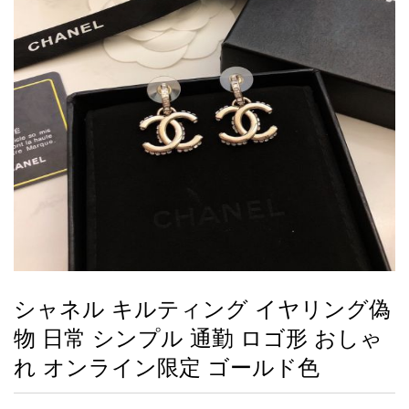
録
ー
ら
アイフォーンケ
管
せ
2026人気特集
アクセサリー
衣装セット
住まい用品
スカーフ
バッグ
ズボン
ベルト
財布
時計
小物
服
靴
ース
理
最
新
製
品
シャネル キルティング イヤリング偽
お
物 日常 シンプル 通勤 ロゴ形 おしゃ
す
す
れ オンライン限定 ゴールド色
め
商