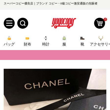
スーパーコピー優良店｜ブランド コピー・n級コピー激安通販の先駆者
0
新
バッグ
規
ロ
財布
時計
服
靴
アクセサリ
📢
当店は正真正銘のn級スーパーコピーのみ取扱い。最高品質の再現度を
ユ
グ
📢
2026春の新作続々更新中！期間中のご注文でお得な割引をご利用いただ
0
ー
イ
📢
新作入荷！ルイ・ヴィトンスーパーコピー バッグ最新モデルが登場。上
📢
当店は正真正銘のn級スーパーコピーのみ取扱い。最高品質の再現度を
ザ
ン
オ
📢
2026春の新作続々更新中！期間中のご注文でお得な割引をご利用いただ
ー
ー
お
yoyocopys@gmail.com
📢
新作入荷！ルイ・ヴィトンスーパーコピー バッグ最新モデルが登場。上
登
ダ
知