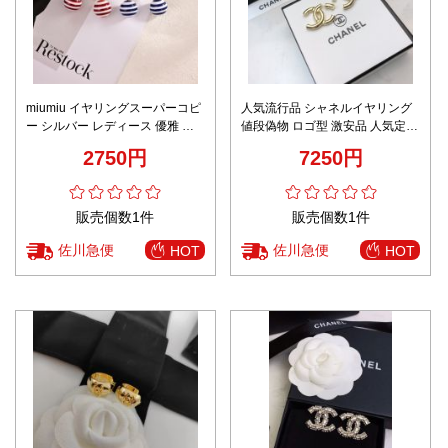
miumiu イヤリングスーパーコピ
人気流行品 シャネルイヤリング
ー シルバー レディース 優雅 縞
値段偽物 ロゴ型 激安品 人気定番
模様 高級感 人気販売 2色可選
レディース イエロー
2750円
7250円
販売個数1件
販売個数1件
佐川急便
佐川急便
HOT
HOT