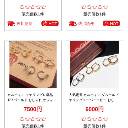
販売個数1件
販売個数1件
佐川急便
佐川急便
HOT
HOT
カルティエ イヤリングＮ級品
人気定番 カルティエ ダムール イ
18Kゴールド おしゃれ オフィス
ヤリングスーパーコピー おしゃ
ギフト 女性 アクセサリー 3色可
れ オフィス 女性 アクセサリー 3
7500円
9000円
選
色可選
販売個数1件
販売個数1件