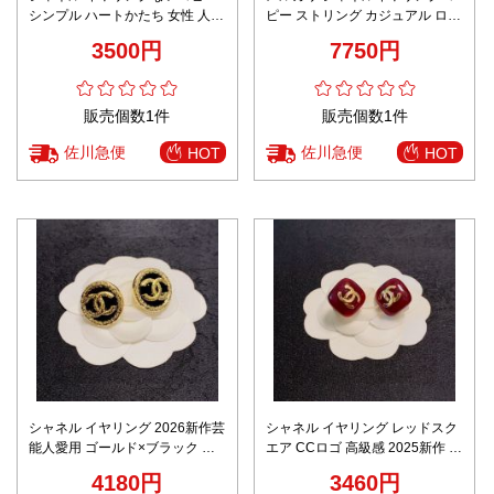
シンプル ハートかたち 女性 人気
ピー ストリング カジュアル ロゴ
水晶飾り ロゴ刻印 ピンク
形 正方形 シンプル 人気定番 型
3500円
7750円
番E2710 ブラック
販売個数1件
販売個数1件
佐川急便
佐川急便
HOT
HOT
シャネル イヤリング 2026新作芸
シャネル イヤリング レッドスク
能人愛用 ゴールド×ブラック 高
エア CCロゴ 高級感 2025新作 ブ
再現度 優良サイト
ランド コピー 安全通販
4180円
3460円