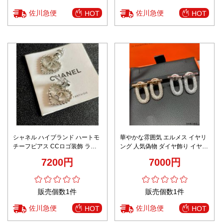
佐川急便
佐川急便
HOT
HOT
シャネル ハイブランド ハートモ
華やかな雰囲気 エルメス イヤリ
チーフピアス CCロゴ装飾 ライ
ング 人気偽物 ダイヤ飾り イヤリ
ンストーン輝き 上質感
ング 優雅 多色可選
7200円
7000円
販売個数1件
販売個数1件
佐川急便
佐川急便
HOT
HOT