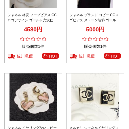
シャネル 格安 フープピアス CC
シャネル ブランド コピー CCロ
ロゴデザイン ゴールド光沢仕上
ゴピアス ストーン装飾 ゴールド
げ 満足度高い
エレガントデザイン 即納対応
4580円
5000円
販売個数1件
販売個数1件
佐川急便
佐川急便
HOT
HOT
シャネル イヤリングないコピー
メルカリ シャネルイヤリングコ