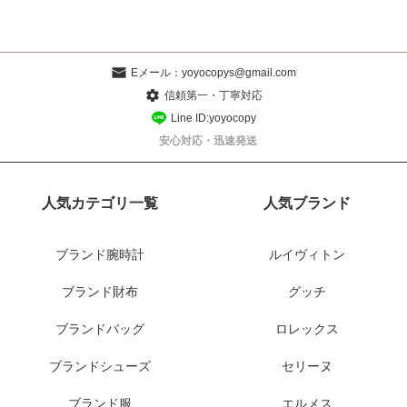
Eメール：
yoyocopys@gmail.com
信頼第一・丁寧対応
Line ID:yoyocopy
安心対応・迅速発送
人気カテゴリ一覧
人気ブランド
ブランド腕時計
ルイヴィトン
ブランド財布
グッチ
ブランドバッグ
ロレックス
ブランドシューズ
セリーヌ
ブランド服
エルメス