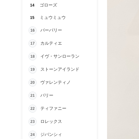
ゴローズ
14
ミュウミュウ
15
バーバリー
16
カルティエ
17
イヴ・サンローラン
18
ストーンアイランド
19
ヴァレンティノ
20
バリー
21
ティファニー
22
ロレックス
23
ジバンシィ
24