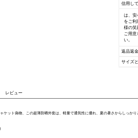
信用し
は、安
をご利
様の笑
ご用意
い。
返品返
サイズ
レビュー
ード ジャケット偽物、この超薄防晒外套は、軽量で通気性に優れ、夏の暑さからしっか
。
り