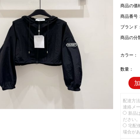
商品の価
商品番号：C
ブランド
商品の分
カラー：
数量：
配達方
連絡メ
新品
ださい
宅配
場合が