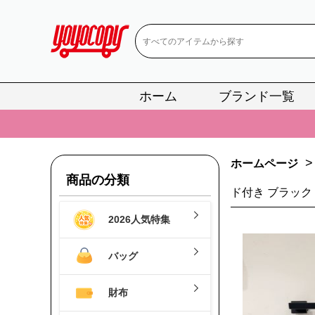
ホーム
ブランド一覧
📢
当店は正真
📢
2
📢
新作入荷！ル
>
ホームページ
商品の分類
📢
当店は正真
ド付き ブラック
📢
2
2026人気特集
📢
新作入荷！ル
バッグ
財布