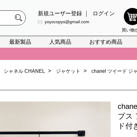
新規ユーザー登録
ログイン
yoyocopys@gmail.com
買い物
最新製品
人気商品
おすすめ商品
正銘のn級スーパーコピーのみ取扱い。最高品質の再現度を安心してお選
026春の新作続々更新中！期間中のご注文でお得な割引をご利用いただ
イ・ヴィトンスーパーコピー バッグ最新モデルが登場。上質な仕上が
>
>
シャネル CHANEL
ジャケット
chanel ツイード
正銘のn級スーパーコピーのみ取扱い。最高品質の再現度を安心してお選
026春の新作続々更新中！期間中のご注文でお得な割引をご利用いただ
cha
イ・ヴィトンスーパーコピー バッグ最新モデルが登場。上質な仕上が
プス 
ド付