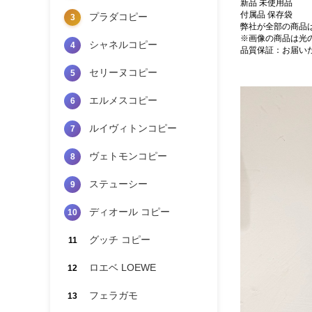
新品 未使用品
付属品 保存袋
プラダコピー
3
弊社が全部の商品
※画像の商品は光
シャネルコピー
4
品質保証：お届い
セリーヌコピー
5
エルメスコピー
6
ルイヴィトンコピー
7
ヴェトモンコピー
8
ステューシー
9
ディオール コピー
10
グッチ コピー
11
ロエベ LOEWE
12
フェラガモ
13