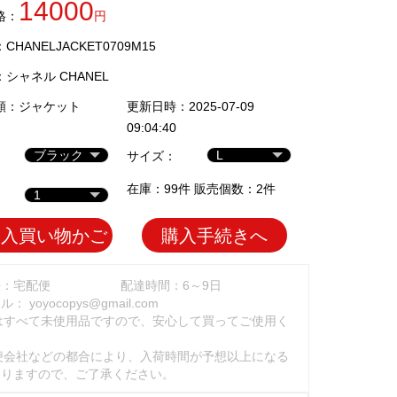
14000
格：
円
HANELJACKET0709M15
：
シャネル CHANEL
類：
ジャケット
更新日時：2025-07-09
09:04:40
サイズ：
在庫：99件 販売個数：2件
加入買い物かご
購入手続きへ
法：宅配便
配達時間：6～9日
ール：
yoyocopys@gmail.com
はすべて未使用品ですので、安心して買ってご使用く
。
便会社などの都合により、入荷時間が予想以上になる
ありますので、ご了承ください。