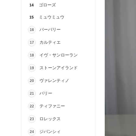
ゴローズ
14
ミュウミュウ
15
バーバリー
16
カルティエ
17
イヴ・サンローラン
18
ストーンアイランド
19
ヴァレンティノ
20
バリー
21
ティファニー
22
ロレックス
23
ジバンシィ
24