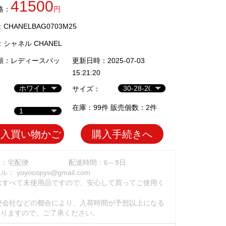
41500
格：
円
HANELBAG0703M25
：
シャネル CHANEL
類：
レディースバッ
更新日時：2025-07-03
15:21:20
サイズ：
在庫：99件 販売個数：2件
加入買い物かご
購入手続きへ
法：宅配便
配達時間：6～9日
ール：
yoyocopys@gmail.com
はすべて未使用品ですので、安心して買ってご使用く
。
便会社などの都合により、入荷時間が予想以上になる
ありますので、ご了承ください。