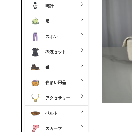
時計
服
ズボン
衣装セット
靴
住まい用品
アクセサリー
ベルト
スカーフ