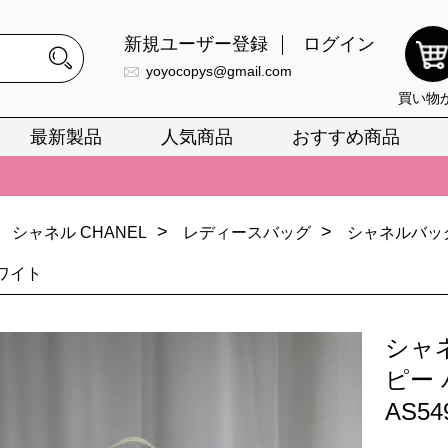
新規ユーザー登録
ログイン
yoyocopys@gmail.com
買い物
最新製品
人気商品
おすすめ商品
正銘のn級スーパーコピーのみ取扱い。最高品質の再現度を安心してお選
026春の新作続々更新中！期間中のご注文でお得な割引をご利用いただ
>
>
シャネル CHANEL
レディースバッグ
シャネルバッ
イ・ヴィトンスーパーコピー バッグ最新モデルが登場。上質な仕上が
ホワイト
正銘のn級スーパーコピーのみ取扱い。最高品質の再現度を安心してお選
026春の新作続々更新中！期間中のご注文でお得な割引をご利用いただ
シャ
イ・ヴィトンスーパーコピー バッグ最新モデルが登場。上質な仕上が
ピー
AS5