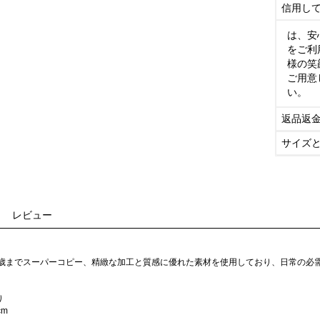
信用し
は、安
をご利
様の笑
ご用意
い。
返品返
サイズ
レビュー
何歳までスーパーコピー、精緻な加工と質感に優れた素材を使用しており、日常の必
り
cm