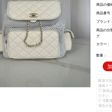
商品の価
商品番号：C
ブランド
商品の分
グ
カラー：
数量：
配達方
連絡メ
新品
ださい
宅配
場合が