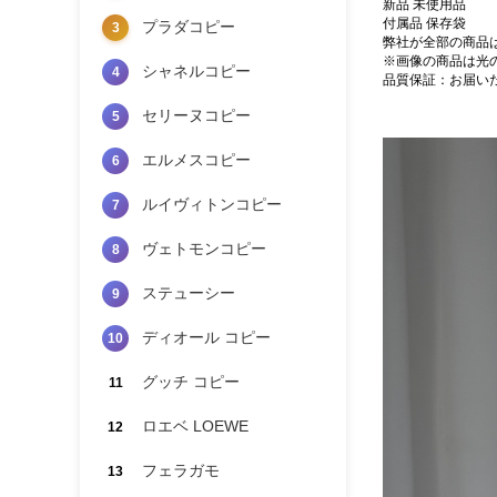
新品 未使用品
付属品 保存袋
プラダコピー
3
弊社が全部の商品
※画像の商品は光
シャネルコピー
4
品質保証：お届い
セリーヌコピー
5
エルメスコピー
6
ルイヴィトンコピー
7
ヴェトモンコピー
8
ステューシー
9
ディオール コピー
10
グッチ コピー
11
ロエベ LOEWE
12
フェラガモ
13