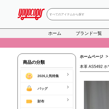
ホーム
ブランド一覧
📢
当店は正真
📢
2
>
ホームページ
📢
新作入荷！ル
商品の分類
本革 AS5492 
📢
当店は正真
2026人気特集
📢
2
📢
新作入荷！ル
バッグ
財布