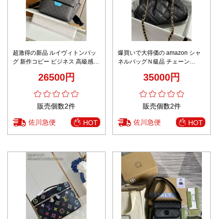
超激得の新品 ルイヴィトンバッ
爆買いで大得価の amazon シャ
グ 新作コピー ビジネス 高級感
ネルバッグＮ級品 チェーン
バックバッグ レザー 牛革 グレー
AS4717 斜め掛けバッグ 優雅 ブ
26500円
35000円
ラック
販売個数2件
販売個数2件
佐川急便
佐川急便
HOT
HOT