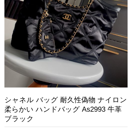
録
ー
ら
アイフォーンケ
管
せ
2026人気特集
アクセサリー
衣装セット
住まい用品
スカーフ
バッグ
ズボン
ベルト
財布
時計
小物
服
靴
ース
理
最
新
製
品
シャネル バッグ 耐久性偽物 ナイロン
お
柔らかい ハンドバッグ As2993 牛革
す
す
ブラック
め
商