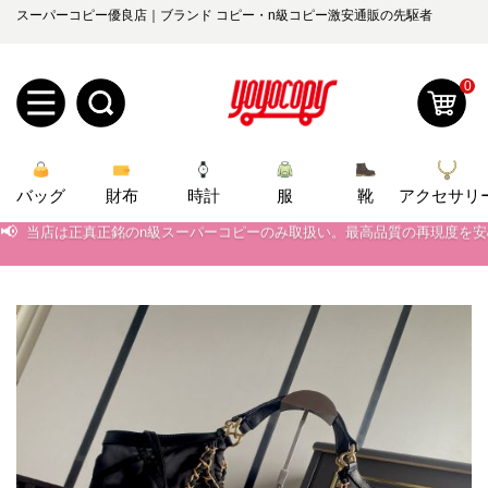
スーパーコピー優良店｜ブランド コピー・n級コピー激安通販の先駆者
0
新
バッグ
規
ロ
財布
時計
服
靴
アクセサリ
📢
当店は正真正銘のn級スーパーコピーのみ取扱い。最高品質の再現度を
📢
2026春の新作続々更新中！期間中のご注文でお得な割引をご利用いただ
ユ
グ
📢
新作入荷！ルイ・ヴィトンスーパーコピー バッグ最新モデルが登場。上
0
ー
イ
📢
当店は正真正銘のn級スーパーコピーのみ取扱い。最高品質の再現度を
ザ
ン
オ
📢
2026春の新作続々更新中！期間中のご注文でお得な割引をご利用いただ
ー
ー
お
📢
新作入荷！ルイ・ヴィトンスーパーコピー バッグ最新モデルが登場。上
yoyocopys@gmail.com
登
ダ
知