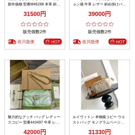
新作偽物 型番M46288 本革 斜め
ョン感 牛革 レザー 斜め掛けバッ
掛けバッグ 花柄 手持ち レザー
グ 優雅レディ 芸術感 ブラック
31500円
39000円
優雅 シンプル ホワイト
販売個数2件
販売個数2件
佐川急便
佐川急便
HOT
HOT
魅力的なグッチ バッグ レディー
ルイヴィトン 本物級コピー ウエ
スコピー 型番443497 牛革 レザ
ストバッグ モノグラムベージュ
ー 斜め掛けバッグ 肩掛け チェー
軽量設計 安心サイト
42000円
31330円
ンバッグ グリーン