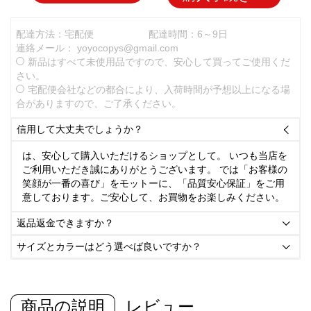
配達方法：宅配便
配達時間：6～9日
連絡メール：
yoyocopys@gmail.com
新品はすべて未使用品ですので、安心して買ってご使用くだ
さい。
宅配便会社などの都合により、入荷時間が予想以上になる場
合がありますので、ご了承ください。
信用して大丈夫でしょうか？

は、安心して購入いただけるショップとして。 いつも当店を
ご利用いただき誠にありがとうございます。 では「お客様の
笑顔が一番の喜び」をモットーに、「品質安心保証」をご用
意しております。ご安心して、お買物をお楽しみください。
返品返金できますか？

サイズとカラーはどう選べば良いですか？

商品の説明
レビュー