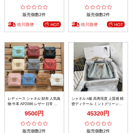
販売個数2件
販売個数2件
佐川急便
佐川急便
HOT
HOT
レディース シャネル 財布 人気偽
シャネル n級 高再現度 上質感 精
物 牛革 AP2086 レザー 日常 シ
密ディテール ミントグリーンレ
ンプル 多色可選
ザーバケットバッグ
9500円
45320円
販売個数2件
販売個数2件