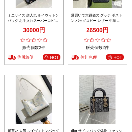
ミニサイズ 超人気 ルイヴィトン
爆買いで大得価の グッチ ボスト
バッグ お手入れスーパーコピー
ン バッグコピー レザー 牛革 バ
プリント 化粧バッグ M13747 ブ
ックバッグ 花柄 674164 ブラッ
30000円
26500円
ラック
ク
販売個数2件
販売個数2件
佐川急便
佐川急便
HOT
HOT
爆買い 人気 ルイヴィトンバッグ
dior サドル バッグ偽物 ファッシ