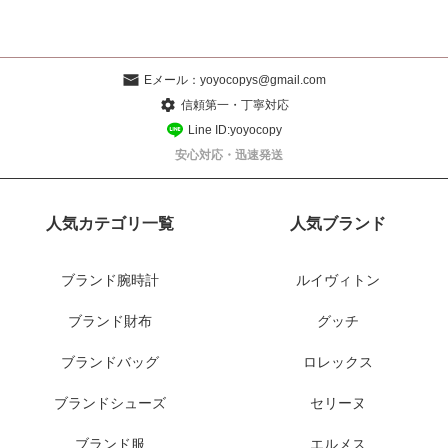
Eメール：
yoyocopys@gmail.com
信頼第一・丁寧対応
Line ID:yoyocopy
安心対応・迅速発送
人気カテゴリ一覧
人気ブランド
ブランド腕時計
ルイヴィトン
ブランド財布
グッチ
ブランドバッグ
ロレックス
ブランドシューズ
セリーヌ
ブランド服
エルメス