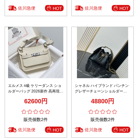
佐川急便
佐川急便
HOT
HOT
エルメス n級 ケリーダンス ショ
シャネル ハイブランド パンチン
ルダーバッグ 2026新作 高再現度
グレザーチェーンショルダーバ
精密ディテール 高級感仕上げ 安
ッグ 洗練デザイン 口コミ多数
62600円
48800円
心サイト 日本倉庫対応
販売個数2件
販売個数2件
佐川急便
佐川急便
HOT
HOT