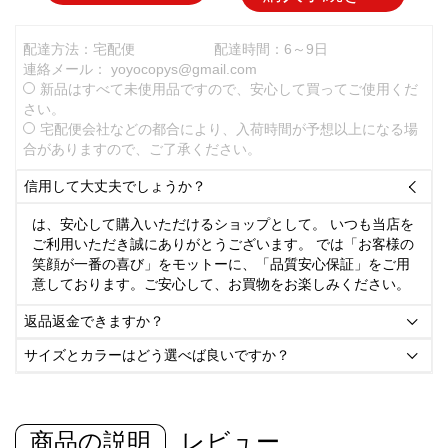
配達方法：宅配便
配達時間：6～9日
連絡メール：
yoyocopys@gmail.com
新品はすべて未使用品ですので、安心して買ってご使用くだ
さい。
宅配便会社などの都合により、入荷時間が予想以上になる場
合がありますので、ご了承ください。
信用して大丈夫でしょうか？

は、安心して購入いただけるショップとして。 いつも当店を
ご利用いただき誠にありがとうございます。 では「お客様の
笑顔が一番の喜び」をモットーに、「品質安心保証」をご用
意しております。ご安心して、お買物をお楽しみください。
返品返金できますか？

サイズとカラーはどう選べば良いですか？

商品の説明
レビュー