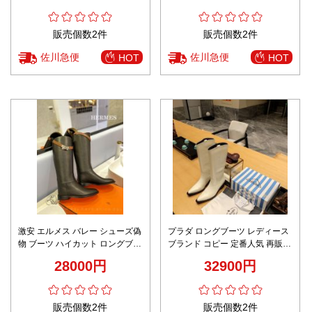
販売個数2件
販売個数2件
佐川急便
佐川急便
HOT
HOT
激安 エルメス バレー シューズ偽
プラダ ロングブーツ レディース
物 ブーツ ハイカット ロングブー
ブランド コピー 定番人気 再販リ
ツ 本革 優雅レディ品質保証 ブラ
クエスト多数 ホワイトカーフレ
28000円
32900円
ック
ザー仕様 高級感抜群
販売個数2件
販売個数2件