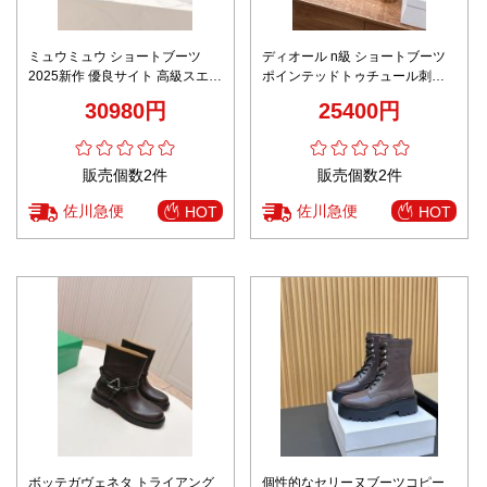
ミュウミュウ ショートブーツ
ディオール n級 ショートブーツ
2025新作 優良サイト 高級スエー
ポインテッドトゥチュール刺繍
ド仕様 高再現度 本革使用 高級感
レースアップデザイン 実店舗運
30980円
25400円
漂う 丁寧な縫製 発送保証
営
販売個数2件
販売個数2件
佐川急便
佐川急便
HOT
HOT
ボッテガヴェネタ トライアング
個性的なセリーヌブーツコピー