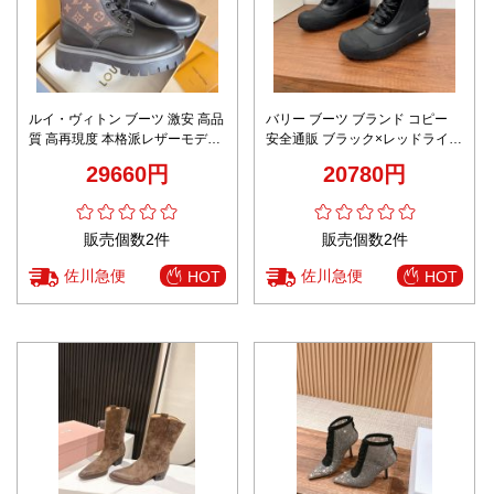
ルイ・ヴィトン ブーツ 激安 高品
バリー ブーツ ブランド コピー
質 高再現度 本格派レザーモデル
安全通販 ブラック×レッドライン
上質感あふれる仕上げ 丁寧な縫
2025新作 防水 厚底デザイン メ
29660円
20780円
製 安心サイト 芸能人愛用
ンズ モードスタイル
販売個数2件
販売個数2件
佐川急便
佐川急便
HOT
HOT