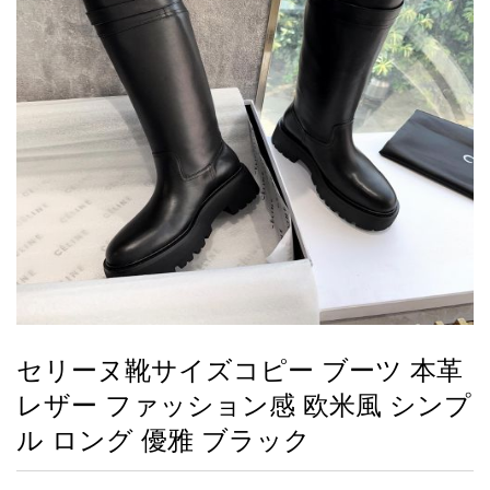
録
ー
ら
アイフォーンケ
管
せ
2026人気特集
アクセサリー
衣装セット
住まい用品
スカーフ
バッグ
ズボン
ベルト
財布
時計
小物
服
靴
ース
理
最
新
製
品
セリーヌ靴サイズコピー ブーツ 本革
お
レザー ファッション感 欧米風 シンプ
す
す
ル ロング 優雅 ブラック
め
商