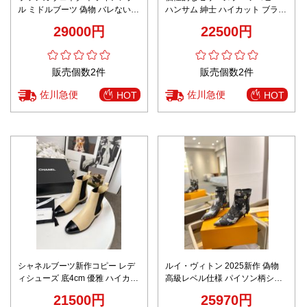
ル ミドルブーツ 偽物 バレない再
ハンサム 紳士 ハイカット ブラウ
現度 高品質 本革仕上げ 冬新作
ン
29000円
22500円
即納対応
販売個数2件
販売個数2件
佐川急便
佐川急便
HOT
HOT
シャネルブーツ新作コピー レデ
ルイ・ヴィトン 2025新作 偽物
ィシューズ 底4cm 優雅 ハイカッ
高級レベル仕様 パイソン柄ショ
ト 本革 ベージュ色
ートブーツ 圧倒的な再現度 職人
21500円
25970円
技術再現