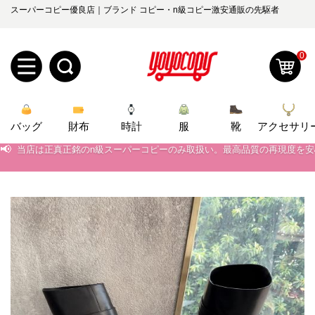
スーパーコピー優良店｜ブランド コピー・n級コピー激安通販の先駆者
0
新
バッグ
規
ロ
財布
時計
服
靴
アクセサリ
📢
当店は正真正銘のn級スーパーコピーのみ取扱い。最高品質の再現度を
📢
2026春の新作続々更新中！期間中のご注文でお得な割引をご利用いただ
ユ
グ
📢
新作入荷！ルイ・ヴィトンスーパーコピー バッグ最新モデルが登場。上
0
ー
イ
📢
当店は正真正銘のn級スーパーコピーのみ取扱い。最高品質の再現度を
ザ
ン
オ
📢
2026春の新作続々更新中！期間中のご注文でお得な割引をご利用いただ
ー
ー
お
📢
新作入荷！ルイ・ヴィトンスーパーコピー バッグ最新モデルが登場。上
yoyocopys@gmail.com
登
ダ
知