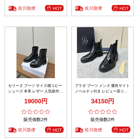
佐川急便
佐川急便
HOT
HOT
セリーヌ ブーツ サイズ感コピー
プラダ ブーツ メンズ 優良サイト
シューズ 本革 レザー 人気新作
ノベルティ付き レビュー高リピ
欧米風 優雅 シンプル 秋品 ブラ
率 ブラックエナメル仕様 パンチ
19000円
34150円
ック
ングデザインモデル
販売個数2件
販売個数2件
佐川急便
佐川急便
HOT
HOT