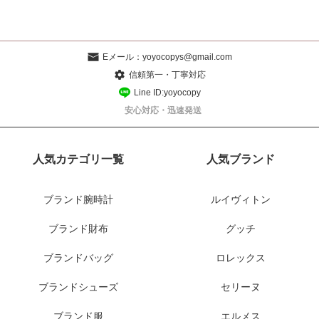
Eメール：
yoyocopys@gmail.com
信頼第一・丁寧対応
Line ID:yoyocopy
安心対応・迅速発送
人気カテゴリ一覧
人気ブランド
ブランド腕時計
ルイヴィトン
ブランド財布
グッチ
ブランドバッグ
ロレックス
ブランドシューズ
セリーヌ
ブランド服
エルメス