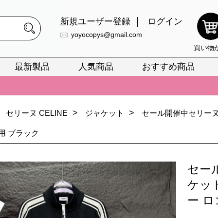
新規ユーザー登録
ログイン
yoyocopys@gmail.com
買い物
最新製品
人気商品
おすすめ商品
正銘のn級スーパーコピーのみ取扱い。最高品質の再現度を安心してお選
026春の新作続々更新中！期間中のご注文でお得な割引をご利用いただ
>
>
セリーヌ CELINE
ジャケット
セール開催中セリーヌ
イ・ヴィトンスーパーコピー バッグ最新モデルが登場。上質な仕上が
用 ブラック
正銘のn級スーパーコピーのみ取扱い。最高品質の再現度を安心してお選
026春の新作続々更新中！期間中のご注文でお得な割引をご利用いただ
セー
イ・ヴィトンスーパーコピー バッグ最新モデルが登場。上質な仕上が
ケッ
ー 