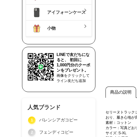
アイフォーンケース
小物
LINEで友だちにな
ると、 初回に
1,000円分のクーポ
ンをプレゼント。
画像をクリックして
ライン友だち追加
商品の説明
人気ブランド
セリーヌトラック
おり、履き心地が
バレンシアガコピー
1
素材：コットン
カラー：写真どお
フェンディコピー
2
サイズ: S-XL