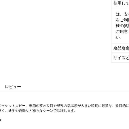
信用し
は、安
をご利
様の笑
ご用意
い。
返品返
サイズ
レビュー
ジャケットコピー、季節の変わり目や昼夜の気温差が大きい時期に最適な、多目的
良く、通学や通勤など様々なシーンで活躍します。
り