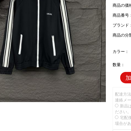
商品の価
商品番号：C
ブランド
商品の分
カラー：
数量：
配達方
連絡メ
新品
ださい
宅配
場合が