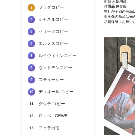
新品 未使用品
付属品 保存袋
プラダコピー
3
弊社が全部の商品
※画像の商品は光
シャネルコピー
4
品質保証：お届い
セリーヌコピー
5
エルメスコピー
6
ルイヴィトンコピー
7
ヴェトモンコピー
8
ステューシー
9
ディオール コピー
10
グッチ コピー
11
ロエベ LOEWE
12
フェラガモ
13