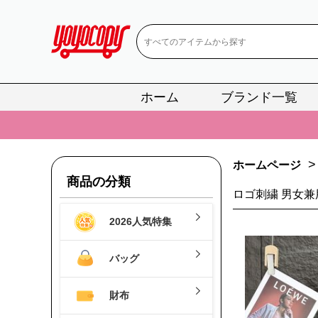
ホーム
ブランド一覧
📢
当店は正真
📢
2
>
ホームページ
📢
新作入荷！ル
商品の分類
ロゴ刺繍 男女兼
📢
当店は正真
2026人気特集
📢
2
📢
新作入荷！ル
バッグ
財布