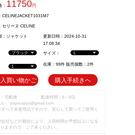
11750
格：
円
ELINEJACKET1031M7
：
セリーヌ CELINE
類：
ジャケット
更新日時：2024-10-31
17:08:34
サイズ：
在庫：99件 販売個数：2件
加入買い物かご
購入手続きへ
法：宅配便
配達時間：6～9日
ール：
yoyocopys@gmail.com
はすべて未使用品ですので、安心して買ってご使用く
。
便会社などの都合により、入荷時間が予想以上になる
ありますので、ご了承ください。