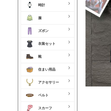
時計
服
ズボン
衣装セット
靴
住まい用品
アクセサリー
ベルト
スカーフ