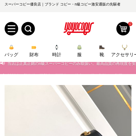
スーパーコピー優良店｜ブランド コピー・n級コピー激安通販の先駆者
0
新
バッグ
規
ロ
財布
時計
服
靴
アクセサリ
📢
当店は正真正銘のn級スーパーコピーのみ取扱い。最高品質の再現度を
📢
ユ
グ
2026春の新作続々更新中！期間中のご注文でお得な割引をご利用いただ
📢
新作入荷！ルイ・ヴィトンスーパーコピー バッグ最新モデルが登場。上
0
ー
イ
📢
当店は正真正銘のn級スーパーコピーのみ取扱い。最高品質の再現度を
ザ
ン
オ
📢
2026春の新作続々更新中！期間中のご注文でお得な割引をご利用いただ
ー
ー
お
📢
新作入荷！ルイ・ヴィトンスーパーコピー バッグ最新モデルが登場。上
yoyocopys@gmail.com
登
ダ
知