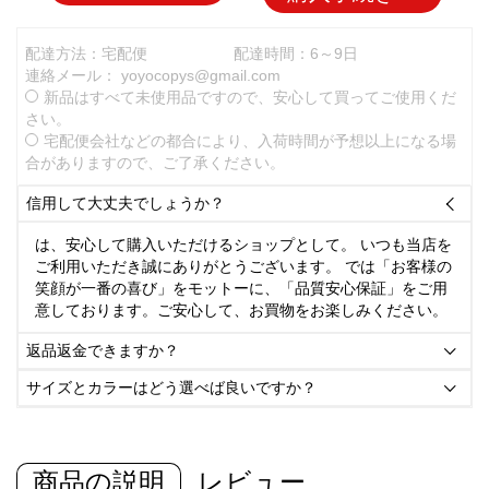
配達方法：宅配便
配達時間：6～9日
連絡メール：
yoyocopys@gmail.com
新品はすべて未使用品ですので、安心して買ってご使用くだ
さい。
宅配便会社などの都合により、入荷時間が予想以上になる場
合がありますので、ご了承ください。
信用して大丈夫でしょうか？

は、安心して購入いただけるショップとして。 いつも当店を
ご利用いただき誠にありがとうございます。 では「お客様の
笑顔が一番の喜び」をモットーに、「品質安心保証」をご用
意しております。ご安心して、お買物をお楽しみください。
返品返金できますか？

サイズとカラーはどう選べば良いですか？

商品の説明
レビュー