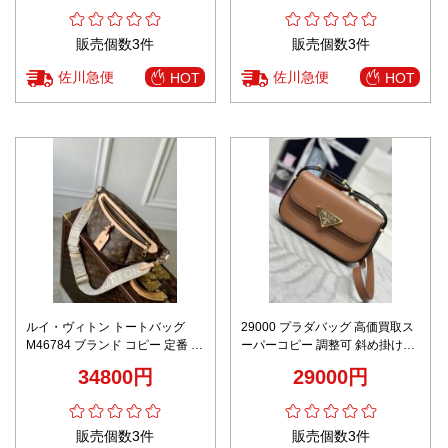
販売個数3件
販売個数3件
佐川急便
佐川急便
HOT
HOT
ルイ・ヴィトン トートバッグ
29000 プラダバッグ 高価買取ス
M46784 ブランド コピー 定番 高
ーパーコピー 調整可 斜め掛けバ
級感仕上げ 精密ディテール 発送
ッグ 牛革 レザー 上質 1BD339
34800円
29000円
保証
ブラウン
販売個数3件
販売個数3件