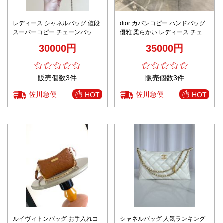
レディース シャネルバッグ 値段
dior カバンコピー ハンドバッグ
スーパーコピー チェーンバッグ
優雅 柔らかい レディース チェー
斜め掛け ハンドバッグ レザー 優
ンバッグ ファッション ブルー
30000円
35000円
雅 本革 みに ベージュ色
販売個数3件
販売個数3件
佐川急便
佐川急便
HOT
HOT
ルイヴィトンバッグ お手入れコ
シャネルバッグ 人気ランキング