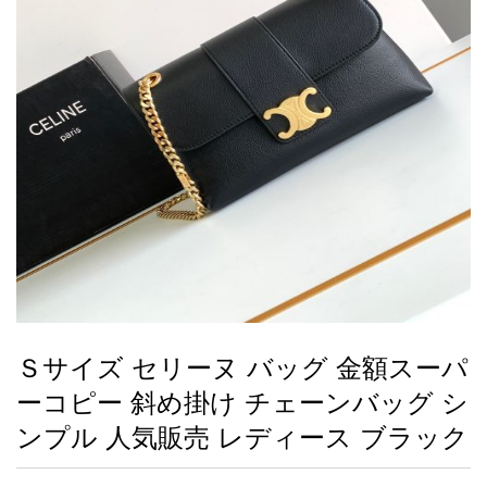
録
ー
ら
アイフォーンケ
管
せ
2026人気特集
アクセサリー
衣装セット
住まい用品
スカーフ
バッグ
ズボン
ベルト
財布
時計
小物
服
靴
ース
理
最
新
製
品
Ｓサイズ セリーヌ バッグ 金額スーパ
お
ーコピー 斜め掛け チェーンバッグ シ
す
す
ンプル 人気販売 レディース ブラック
め
商