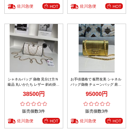
佐川急便
佐川急便
HOT
HOT
シャネルバッグ 偽物 見分け方Ｎ
お手頃価格で 板野友美 シャネル
級品 丸いかたち レザー 斜め掛け
バッグ偽物 チェーンバッグ 肩掛
バッグ 本革 ホワイト
け 優雅 おしゃれ 高品質 ゴール
38500円
95000円
ド
販売個数3件
販売個数3件
佐川急便
佐川急便
HOT
HOT