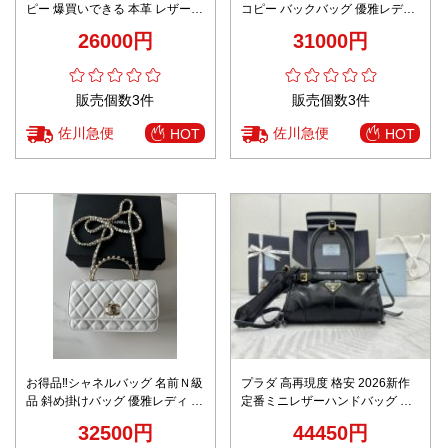
ピー 爆買いできる 本革 レザー
コピー バックバッグ 優雅レディ
斜め掛けバッグ 肩掛け M83301
本革 AS5498 ホワイト
26000円
31000円
ブラウン
販売個数3件
販売個数3件
佐川急便
佐川急便
HOT
HOT
お得品‼シャネルバッグ 名前Ｎ級
プラダ 高再現度 格安 2026新作
品 斜め掛けバッグ 優雅レディ 本
定番ミニレザーハンドバッグ 高
革 ホワイト
評価 口コミ多数 本革使用 精密デ
32500円
44450円
ィテール 安心サイト