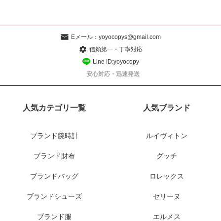
Eメール：
yoyocopys@gmail.com
信頼第一・丁寧対応
Line ID:yoyocopy
安心対応・迅速発送
人気カテゴリ一覧
人気ブランド
ブランド腕時計
ルイヴィトン
ブランド財布
グッチ
ブランドバッグ
ロレックス
ブランドシューズ
セリーヌ
ブランド服
エルメス