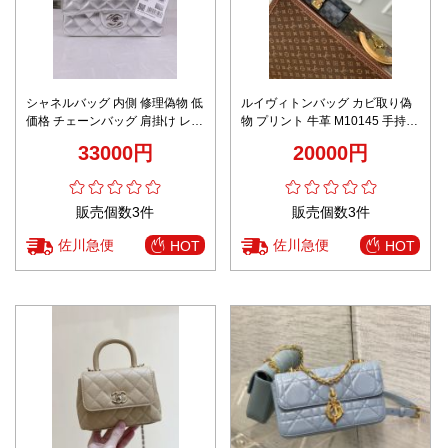
シャネルバッグ 内側 修理偽物 低
ルイヴィトンバッグ カビ取り偽
価格 チェーンバッグ 肩掛け レデ
物 プリント 牛革 M10145 手持ち
ィース 優雅 おしゃれ ミニサイズ
ハンドバッグ 女性 ブラック
33000円
20000円
シルバー
販売個数3件
販売個数3件
佐川急便
佐川急便
HOT
HOT