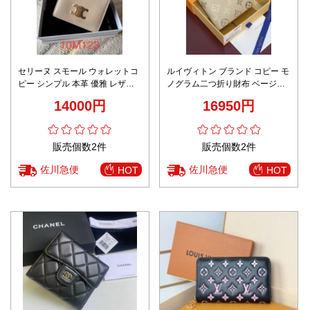
セリーヌ スモール ウォレットコ
ルイヴィトン ブランド コピー モ
ピー シンプル 本革 優雅 レザー
ノグラム二つ折り財布 ベージュ
小遣い 10M123 杏色
仕様 上質感
14000円
16950円
販売個数2件
販売個数2件
佐川急便
佐川急便
HOT
HOT