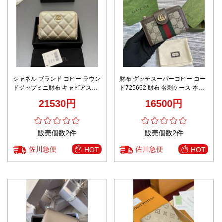
シャネル ブランド コピー ラウン
財布 グッチスーパーコピー コー
ドジップミニ財布 キャビアスキ
ド725662 財布 名刺ケース 本革
ン調 キルティング加工 上質感
カード入れ プレゼント薄い 花柄
21530円
16500円
ブラウン
販売個数2件
販売個数2件
佐川急便
佐川急便
HOT
HOT