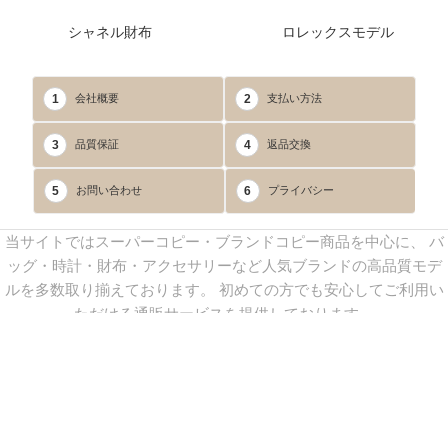
シャネル財布
ロレックスモデル
1
2
会社概要
支払い方法
3
4
品質保証
返品交換
5
6
お問い合わせ
プライバシー
当サイトではスーパーコピー・ブランドコピー商品を中心に、 バ
ッグ・時計・財布・アクセサリーなど人気ブランドの高品質モデ
ルを多数取り揃えております。 初めての方でも安心してご利用い
ただける通販サービスを提供しております。
連絡先：
yoyocopys@gmail.com
／ Line: yoyocopy ／ 店長：渡辺
実香 ／ 営業時間：08：30～23：30（24時間受付）
※当WEBサイト掲載写真の無断転載・外部利用を禁止します。
Copyright © 2013-2025
YOYOCOPY
All Rights Reserved.
sitemap