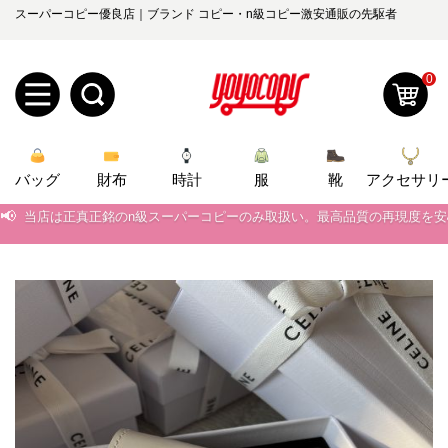
スーパーコピー優良店｜ブランド コピー・n級コピー激安通販の先駆者
0
新
バッグ
規
ロ
財布
時計
服
靴
アクセサリ
📢
当店は正真正銘のn級スーパーコピーのみ取扱い。最高品質の再現度を
ユ
グ
📢
2026春の新作続々更新中！期間中のご注文でお得な割引をご利用いただ
0
ー
イ
📢
新作入荷！ルイ・ヴィトンスーパーコピー バッグ最新モデルが登場。上
📢
ザ
ン
当店は正真正銘のn級スーパーコピーのみ取扱い。最高品質の再現度を
オ
📢
2026春の新作続々更新中！期間中のご注文でお得な割引をご利用いただ
ー
ー
お
yoyocopys@gmail.com
📢
新作入荷！ルイ・ヴィトンスーパーコピー バッグ最新モデルが登場。上
登
ダ
知