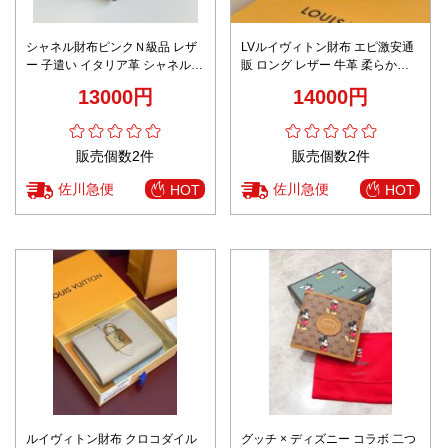
シャネル財布ピンクＮ級品 レザ
LVルイヴィトン財布 エピ激安通
ー 子遣い イタリア革 シャネル風
販 ロング レザー 牛革 柔らかい
日常品 A82288 三つ折り ブラッ
プリント M12152 ピンク
13000円
14000円
ク
販売個数2件
販売個数2件
佐川急便
佐川急便
HOT
HOT
ルイヴィトン財布 クロコダイル
グッチ × ディズニー コラボ 二つ