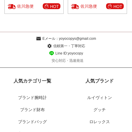
佐川急便
佐川急便
HOT
HOT
Eメール：
yoyocopys@gmail.com
信頼第一・丁寧対応
Line ID:yoyocopy
安心対応・迅速発送
人気カテゴリ一覧
人気ブランド
ブランド腕時計
ルイヴィトン
ブランド財布
グッチ
ブランドバッグ
ロレックス