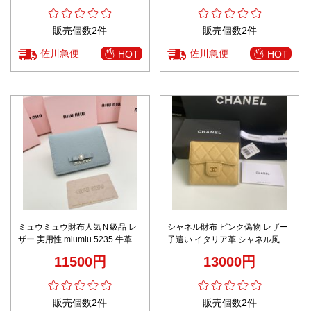
販売個数2件
販売個数2件
佐川急便
佐川急便
HOT
HOT
ミュウミュウ財布人気Ｎ級品 レ
シャネル財布 ピンク偽物 レザー
ザー 実用性 miumiu 5235 牛革
子遣い イタリア革 シャネル風 日
多機能 二つ折り ブルー
常品 A82288 三つ折り イエロー
11500円
13000円
販売個数2件
販売個数2件