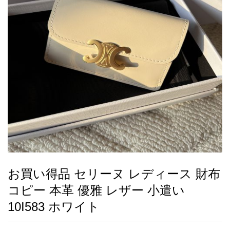
録
ー
ら
アイフォーンケ
管
せ
2026人気特集
アクセサリー
衣装セット
住まい用品
スカーフ
バッグ
ズボン
ベルト
財布
時計
小物
服
靴
ース
理
最
新
製
品
お買い得品 セリーヌ レディース 財布
お
コピー 本革 優雅 レザー 小遣い
す
す
10I583 ホワイト
め
商