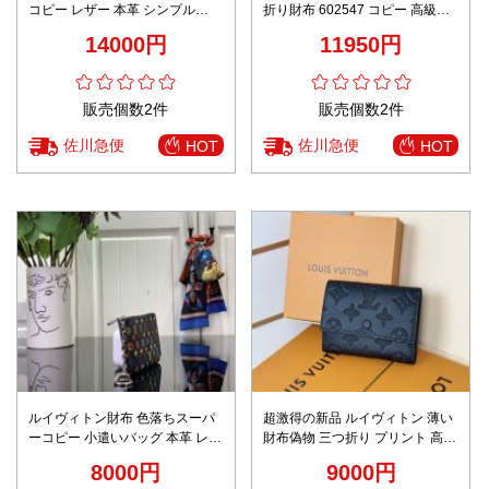
コピー レザー 本革 シンプル
折り財布 602547 コピー 高級レ
M12408 二つ折り 杏色
ベル仕様 精密ディテール 高再現
14000円
11950円
度 発送保証
販売個数2件
販売個数2件
佐川急便
佐川急便
HOT
HOT
ルイヴィトン財布 色落ちスーパ
超激得の新品 ルイヴィトン 薄い
ーコピー 小遣いバッグ 本革 レザ
財布偽物 三つ折り プリント 高級
ー カードケース m13664 ブラッ
感 M12635 ブラック
8000円
9000円
ク