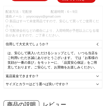
配達方法：宅配便
配達時間：6～9日
連絡メール：
yoyocopys@gmail.com
新品はすべて未使用品ですので、安心して買ってご使用くだ
さい。
宅配便会社などの都合により、入荷時間が予想以上になる場
合がありますので、ご了承ください。
信用して大丈夫でしょうか？

は、安心して購入いただけるショップとして。 いつも当店を
ご利用いただき誠にありがとうございます。 では「お客様の
笑顔が一番の喜び」をモットーに、「品質安心保証」をご用
意しております。ご安心して、お買物をお楽しみください。
返品返金できますか？

サイズとカラーはどう選べば良いですか？

商品の説明
レビュー