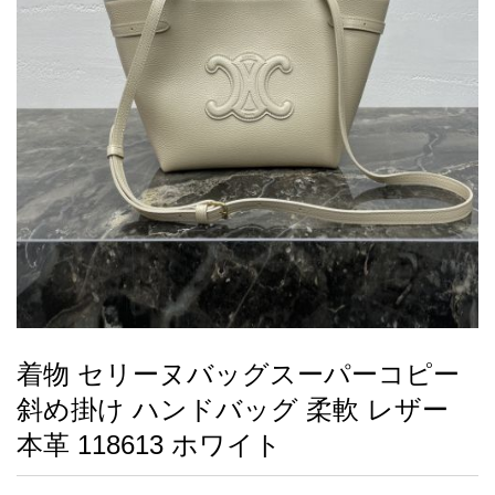
録
ー
ら
アイフォーンケ
管
せ
2026人気特集
アクセサリー
衣装セット
住まい用品
スカーフ
バッグ
ズボン
ベルト
財布
時計
小物
服
靴
ース
理
最
新
製
品
着物 セリーヌバッグスーパーコピー
お
斜め掛け ハンドバッグ 柔軟 レザー
す
す
本革 118613 ホワイト
め
商