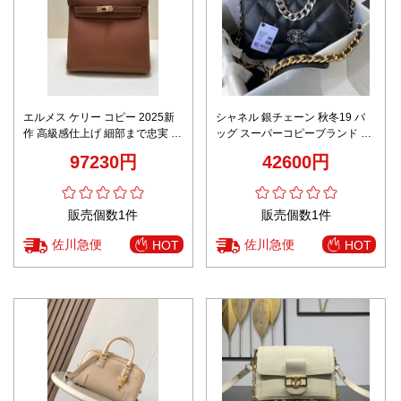
エルメス ケリー コピー 2025新
シャネル 銀チェーン 秋冬19 バ
作 高級感仕上げ 細部まで忠実 本
ッグ スーパーコピーブランド 人
格派モデル バッグ
気売れ筋 おすすめ 高品質 新作
97230円
42600円
満足度 口コミ ブランドコピー
販売個数1件
販売個数1件
佐川急便
佐川急便
HOT
HOT