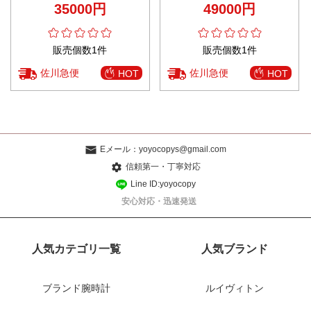
35000円
49000円
ンク
販売個数1件
販売個数1件
佐川急便
佐川急便
HOT
HOT
Eメール：
yoyocopys@gmail.com
信頼第一・丁寧対応
Line ID:yoyocopy
安心対応・迅速発送
人気カテゴリ一覧
人気ブランド
ブランド腕時計
ルイヴィトン