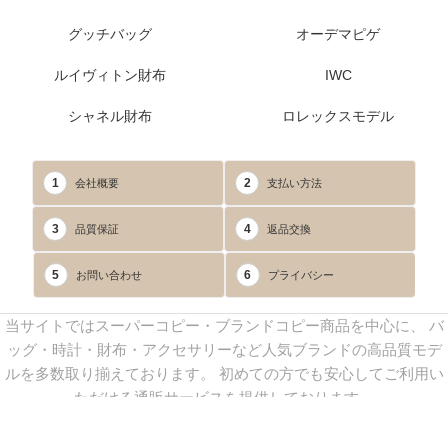
グッチバッグ
オーデマピゲ
ルイヴィトン財布
IWC
シャネル財布
ロレックスモデル
1
2
会社概要
支払い方法
3
4
品質保証
返品交換
5
6
お問い合わせ
プライバシー
当サイトではスーパーコピー・ブランドコピー商品を中心に、 バ
ッグ・時計・財布・アクセサリーなど人気ブランドの高品質モデ
ルを多数取り揃えております。 初めての方でも安心してご利用い
ただける通販サービスを提供しております。
連絡先：
yoyocopys@gmail.com
／ Line: yoyocopy ／ 店長：渡辺
実香 ／ 営業時間：08：30～23：30（24時間受付）