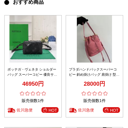
おすすめ商品
ボッテガ・ヴェネタ ショルダー
プラダハンドバックスーパーコ
バッグ スーパーコピー 優良サイ
ピー 斜め掛けバッグ 肩掛け 型番
ト 2025新作 ブラックイントレチ
1BE067 ナイロン素材 シンプル
46950円
28000円
ャート 高再現度モデル
軽量 実用 ローズレッド
販売個数1件
販売個数1件
佐川急便
佐川急便
HOT
HOT