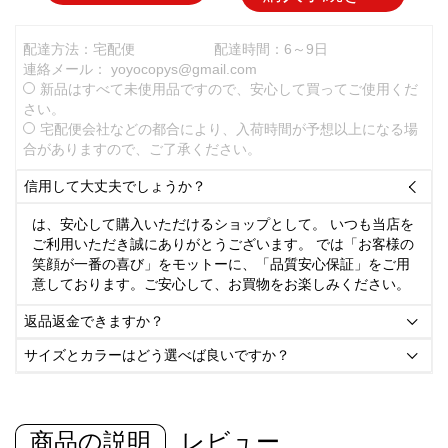
配達方法：宅配便
配達時間：6～9日
連絡メール：
yoyocopys@gmail.com
新品はすべて未使用品ですので、安心して買ってご使用くだ
さい。
宅配便会社などの都合により、入荷時間が予想以上になる場
合がありますので、ご了承ください。
信用して大丈夫でしょうか？

は、安心して購入いただけるショップとして。 いつも当店を
ご利用いただき誠にありがとうございます。 では「お客様の
笑顔が一番の喜び」をモットーに、「品質安心保証」をご用
意しております。ご安心して、お買物をお楽しみください。
返品返金できますか？

サイズとカラーはどう選べば良いですか？

商品の説明
レビュー