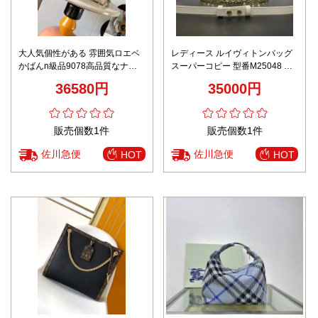
大人気個性がある 雰囲気ロエベ
レディース ルイヴィトンバッグ
かばんn級品9078高品質なナパ
スーパーコピー 型番M25048 斜
カーフレザー
め掛け 持ちバッグ 牛革 レザー
36580円
35000円
大容量 ホワイト
販売個数1件
販売個数1件
佐川急便
佐川急便
HOT
HOT