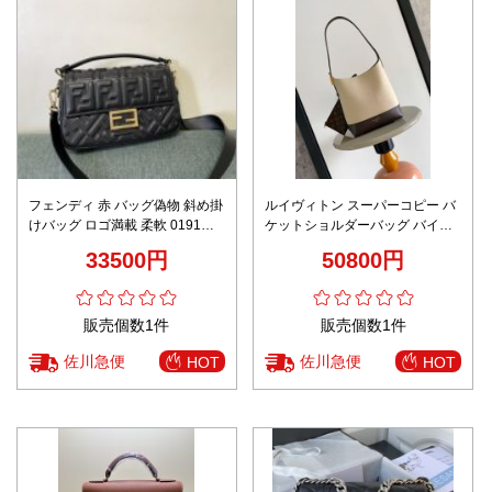
フェンディ 赤 バッグ偽物 斜め掛
ルイヴィトン スーパーコピー バ
けバッグ ロゴ満載 柔軟 0191M
ケットショルダーバッグ バイカ
女性 シンプル ブラック
ラーデザイン 定番
33500円
50800円
販売個数1件
販売個数1件
佐川急便
佐川急便
HOT
HOT