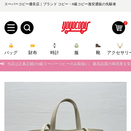
スーパーコピー優良店｜ブランド コピー・n級コピー激安通販の先駆者
0
新
バッグ
規
ロ
財布
時計
服
靴
アクセサリ
📢
当店は正真正銘のn級スーパーコピーのみ取扱い。最高品質の再現度を
ユ
グ
📢
2026春の新作続々更新中！期間中のご注文でお得な割引をご利用いただ
0
ー
イ
📢
新作入荷！ルイ・ヴィトンスーパーコピー バッグ最新モデルが登場。上
📢
当店は正真正銘のn級スーパーコピーのみ取扱い。最高品質の再現度を
ザ
ン
オ
📢
2026春の新作続々更新中！期間中のご注文でお得な割引をご利用いただ
ー
ー
お
📢
yoyocopys@gmail.com
新作入荷！ルイ・ヴィトンスーパーコピー バッグ最新モデルが登場。上
登
ダ
知