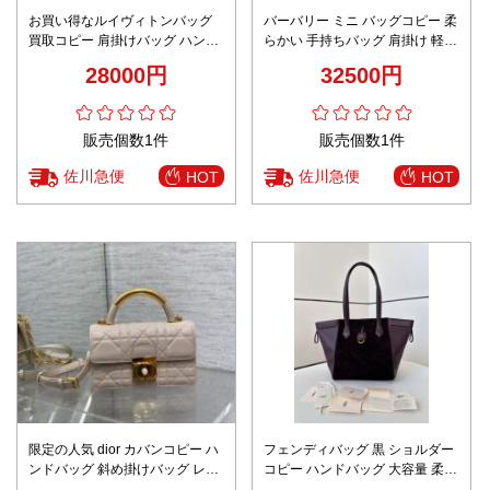
お買い得なルイヴィトンバッグ
バーバリー ミニ バッグコピー 柔
買取コピー 肩掛けバッグ ハンド
らかい 手持ちバッグ 肩掛け 軽量
バッグ レザー 花柄 本革 M13137
大容量 レディース 格子 ブルー
28000円
32500円
ブラック
販売個数1件
販売個数1件
佐川急便
佐川急便
HOT
HOT
限定の人気 dior カバンコピー ハ
フェンディバッグ 黒 ショルダー
ンドバッグ 斜め掛けバッグ レザ
コピー ハンドバッグ 大容量 柔軟
ー 牛革 優雅レディ 柔らかい ピ
8626 本革 優雅レディ パープル