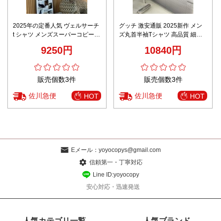
2025年の定番人気 ヴェルサーチ
グッチ 激安通販 2025新作 メン
t シャツ メンズスーパーコピー
ズ丸首半袖Tシャツ 高品質 細部
プリント トップス 純綿 高品質
まで忠実な作り
9250円
10840円
ホワイト
販売個数3件
販売個数3件
佐川急便
佐川急便
HOT
HOT
Eメール：
yoyocopys@gmail.com
信頼第一・丁寧対応
Line ID:yoyocopy
安心対応・迅速発送
人気カテゴリ一覧
人気ブランド