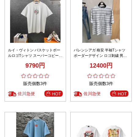
ルイ・ヴィトン バスケットボー
バレンシアガ 格安 半袖Tシャツ
ルロゴTシャツ スーパーコピー
ボーダーデザイン ロゴ刺繍 男女
2026新作 高再現度 通気 快適な
兼用 高評価
9790円
12400円
着心地 上質感 丁寧な縫製 高品質
販売個数3件
販売個数3件
佐川急便
佐川急便
HOT
HOT