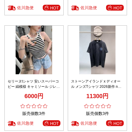
佐川急便
佐川急便
HOT
HOT
セリーヌtシャツ 安いスーパーコ
ストーンアイランド x ディオー
ピー 縞模様 キャミソール ジレー
ル メンズTシャツ 2026新作 n級
シンプル 純綿 定番 夏服 ブラッ
ロゴデザイン 半袖Tシャツ 通気
6000円
11300円
ク
快適な着心地 シンプルカジュア
ル 高評価口コミ多数 日本倉庫発
送 即納
販売個数3件
販売個数3件
佐川急便
佐川急便
HOT
HOT