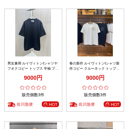
男女兼用 ルイヴィトンtシャツヤ
春の新作 ルイヴィトンtシャツ新
フオクコピー トップス 半袖 プリ
作コピー クルーネック トップス
ント 純綿 ファッション感 ブラッ
短袖 プリント ゆったり 純綿 男
9000円
9000円
ク
女兼用 2色可選
販売個数3件
販売個数3件
佐川急便
佐川急便
HOT
HOT