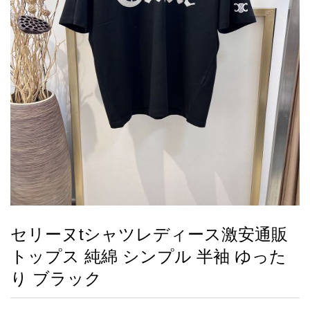
録
ー
ら
アイフォーンケ
管
せ
2026人気特集
アクセサリー
衣装セット
住まい用品
スカーフ
バッグ
ズボン
ベルト
財布
時計
小物
服
靴
ース
理
最
新
製
品
セリーヌtシャツレディース激安通販
お
トップス 純綿 シンプル 半袖 ゆった
す
す
り ブラック
め
商