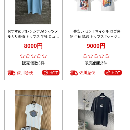
おすすめ バレンシアガtシャツメ
一番安い セントマイケル ロゴ偽
ルカリ偽物 トップス 半袖 ロゴプ
物 半袖 純綿 トップス Tシャツ プ
リント ブルー
リント ホワイト
8000円
9000円
販売個数3件
販売個数3件
佐川急便
佐川急便
HOT
HOT