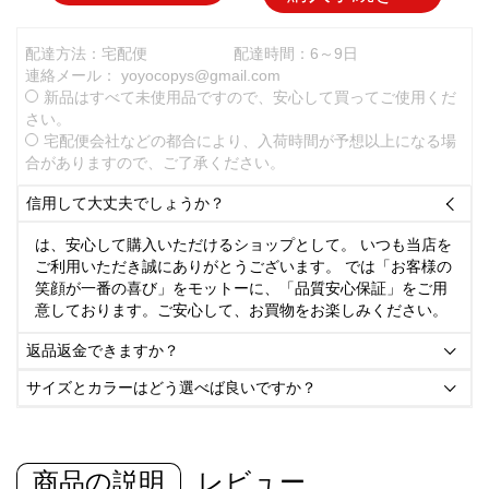
配達方法：宅配便
配達時間：6～9日
連絡メール：
yoyocopys@gmail.com
新品はすべて未使用品ですので、安心して買ってご使用くだ
さい。
宅配便会社などの都合により、入荷時間が予想以上になる場
合がありますので、ご了承ください。
信用して大丈夫でしょうか？

は、安心して購入いただけるショップとして。 いつも当店を
ご利用いただき誠にありがとうございます。 では「お客様の
笑顔が一番の喜び」をモットーに、「品質安心保証」をご用
意しております。ご安心して、お買物をお楽しみください。
返品返金できますか？

サイズとカラーはどう選べば良いですか？

商品の説明
レビュー