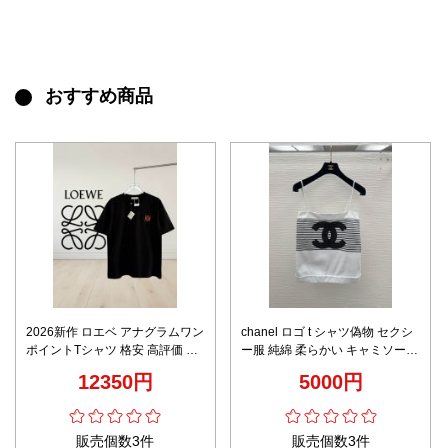
おすすめ商品
2026新作 ロエベ アナグラムワン
chanel ロゴ t シャツ偽物 セクシ
ポイントTシャツ 格安 高評価 通
ー服 純綿 柔らかい キャミソール
気 男女兼用 夏服 シンプルデザイ
ジレートップス 短袖 ロゴプリン
12350円
5000円
ン 快適な着心地 精密刺繍 上質感
ト ホワイト
仕上げ
販売個数3件
販売個数3件