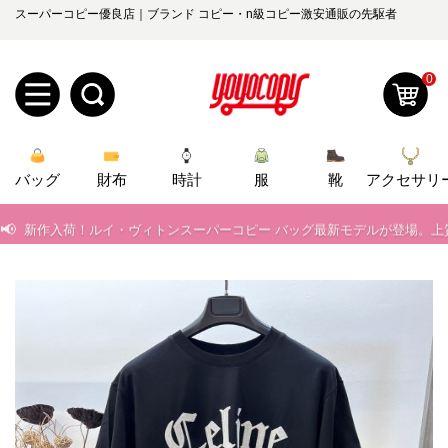
📢
当店は正真正銘のn級スーパーコピーのみ取扱い。最高品質の再現度を
スーパーコピー優良店｜ブランド コピー・n級コピー激安通販の先駆者
📢
2026春の新作続々更新中！期間中のご注文でお得な割引をご利用いただ
0
📢
新作入荷！ルイ・ヴィトンスーパーコピー バッグ最新モデルが登場。上
📢
当店は正真正銘のn級スーパーコピーのみ取扱い。最高品質の再現度を
新
📢
2026春の新作続々更新中！期間中のご注文でお得な割引をご利用いただ
バッグ
規
ロ
財布
時計
服
靴
アクセサリ
📢
新作入荷！ルイ・ヴィトンスーパーコピー バッグ最新モデルが登場。上
ユ
グ
0
ー
イ
ザ
ン
オ
ー
ー
お
yoyocopys@gmail.com
登
ダ
知