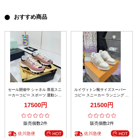
おすすめ商品
セール開催中 シャネル 厚底スニ
ルイヴィトン靴サイズスーパー
ーカーコピー スポーツ 運動シュ
コピー スニーカー ランニング 運
ーズ 軽量 柔軟 ランニング ピン
動シューズ メンズ シンプル ブラ
17500円
21500円
ク
ウン
販売個数2件
販売個数2件
佐川急便
佐川急便
HOT
HOT