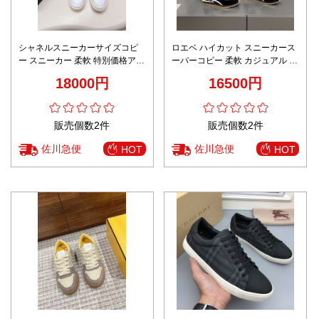
シャネルスニーカーサイズコピ
ロエベ ハイカット スニーカース
ー スニーカー 柔軟 特別価格アイ
ーパーコピー 柔軟 カジュアル 男
テム カジュアルシューズ 歩きや
女兼用 運動シューズ ハイカット
18000円
16500円
すい ホワイト
ブラック
販売個数2件
販売個数2件
佐川急便
佐川急便
HOT
HOT