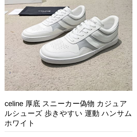
録
ー
ら
アイフォーンケ
管
せ
2026人気特集
アクセサリー
衣装セット
住まい用品
スカーフ
バッグ
ズボン
ベルト
財布
時計
小物
服
靴
ース
理
最
新
製
品
celine 厚底 スニーカー偽物 カジュア
お
ルシューズ 歩きやすい 運動 ハンサム
す
す
ホワイト
め
商