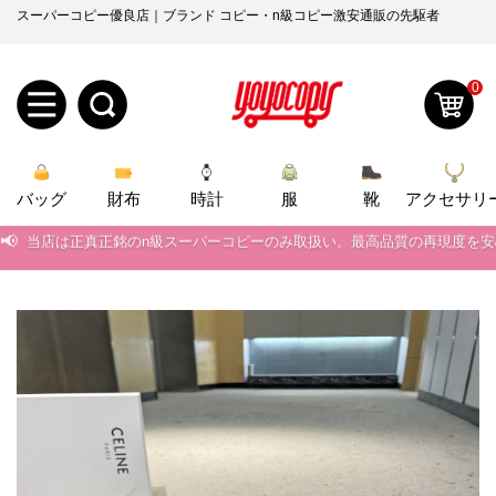
スーパーコピー優良店｜ブランド コピー・n級コピー激安通販の先駆者
0
新
バッグ
規
ロ
財布
時計
服
靴
アクセサリ
📢
当店は正真正銘のn級スーパーコピーのみ取扱い。最高品質の再現度を
ユ
グ
📢
2026春の新作続々更新中！期間中のご注文でお得な割引をご利用いただ
0
ー
イ
📢
新作入荷！ルイ・ヴィトンスーパーコピー バッグ最新モデルが登場。上
📢
当店は正真正銘のn級スーパーコピーのみ取扱い。最高品質の再現度を
ザ
ン
オ
📢
2026春の新作続々更新中！期間中のご注文でお得な割引をご利用いただ
ー
ー
お
📢
新作入荷！ルイ・ヴィトンスーパーコピー バッグ最新モデルが登場。上
yoyocopys@gmail.com
登
ダ
知