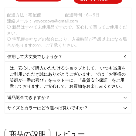
配達方法：宅配便
配達時間：6～9日
連絡メール：
yoyocopys@gmail.com
新品はすべて未使用品ですので、安心して買ってご使用くだ
さい。
宅配便会社などの都合により、入荷時間が予想以上になる場
合がありますので、ご了承ください。
信用して大丈夫でしょうか？

は、安心して購入いただけるショップとして。 いつも当店を
ご利用いただき誠にありがとうございます。 では「お客様の
笑顔が一番の喜び」をモットーに、「品質安心保証」をご用
意しております。ご安心して、お買物をお楽しみください。
返品返金できますか？

サイズとカラーはどう選べば良いですか？

商品の説明
レビュー