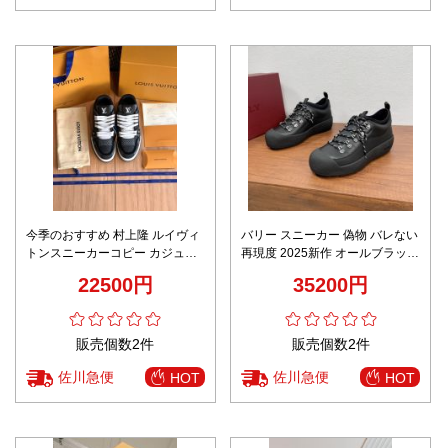
今季のおすすめ 村上隆 ルイヴィ
バリー スニーカー 偽物 バレない
トンスニーカーコピー カジュア
再現度 2025新作 オールブラック
ルシューズ 運動 柔軟 ブラック
厚底デザイン メンズ 防水仕様 モ
22500円
35200円
ード系
販売個数2件
販売個数2件
佐川急便
佐川急便
HOT
HOT