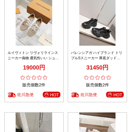
ルイヴィトン リヴォリラインス
バレンシアガ ハイブランド トリ
ニーカー偽物 通気性いい シュー
プルSスニーカー 厚底ダッドシ
ズ 男女兼用 ブラウン
ューズ オールブラック 本格派モ
19000円
31450円
デル
販売個数2件
販売個数2件
佐川急便
佐川急便
HOT
HOT