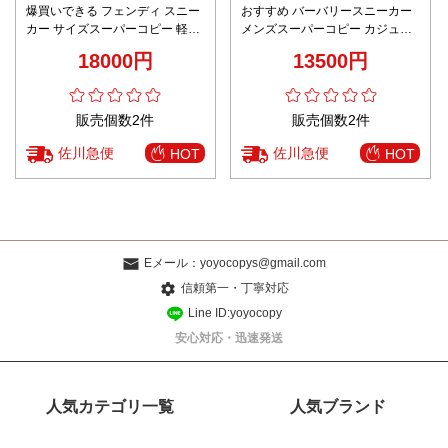
爆買いできる フェンディ スニー
おすすめ バーバリースニーカー
カー サイズスーパーコピー 軽量
メンズスーパーコピー カジュア
カジュアル 運動 品質保証 シュー
ル 本革 歩きやすい 柔らかい ブ
18000円
13500円
ズ ランニング 男女兼用 グレイ
ラック
販売個数2件
販売個数2件
佐川急便
佐川急便
HOT
HOT
Eメール：
yoyocopys@gmail.com
信頼第一・丁寧対応
Line ID:yoyocopy
安心対応・迅速発送
人気カテゴリ一覧
人気ブランド