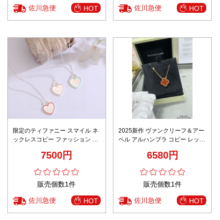
佐川急便
佐川急便
HOT
HOT
限定のティファニー スマイル ネ
2025新作 ヴァンクリーフ＆アー
ックレスコピー ファッション ハ
ペル アルハンブラ コピー レッド
ート シンプル 女性 3色可選
カーネリアン ネックレス 高級感
7500円
6580円
仕上げ 数量限定入荷
販売個数1件
販売個数1件
佐川急便
佐川急便
HOT
HOT