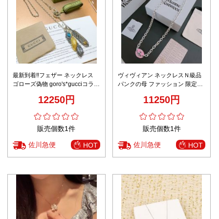
最新到着‼フェザー ネックレス
ヴィヴィアン ネックレスＮ級品
ゴローズ偽物 goro's*gucciコラボ
パンクの母 ファッション 限定の
Anger Forestシリーズ ゴールド
人気ネックレス 男女兼用 ピンク
12250円
11250円
羽 シルバー
販売個数1件
販売個数1件
佐川急便
佐川急便
HOT
HOT