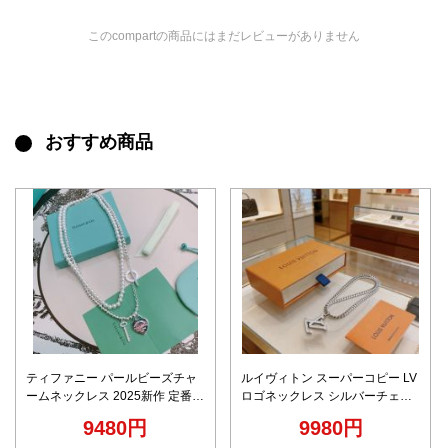
このcompartの商品にはまだレビューがありません
おすすめ商品
ティファニー パールビーズチャ
ルイヴィトン スーパーコピー LV
ームネックレス 2025新作 定番モ
ロゴネックレス シルバーチェー
デル 高再現度 n級 精密ディテー
ン 高再現度
9480円
9980円
ル 正確な刻印 高級感仕上げ 安心