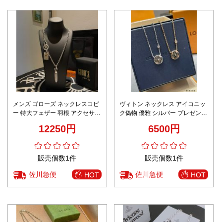
メンズ ゴローズ ネックレスコピ
ヴィトン ネックレス アイコニッ
ー 特大フェザー 羽根 アクセサリ
ク偽物 優雅 シルバー プレゼント
ー フェザーペンダント 太陽メタ
誕生日 ハート 2色可選
12250円
6500円
ル 男女兼用
販売個数1件
販売個数1件
佐川急便
佐川急便
HOT
HOT