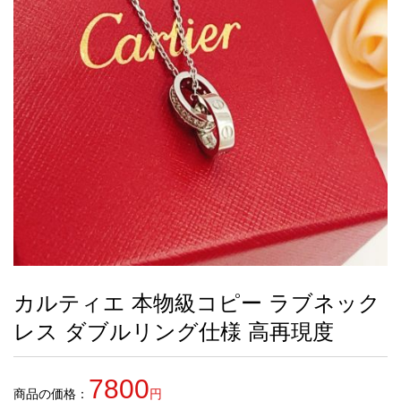
録
ー
ら
アイフォーンケ
管
せ
2026人気特集
アクセサリー
衣装セット
住まい用品
スカーフ
バッグ
ズボン
ベルト
財布
時計
小物
服
靴
ース
理
最
新
製
品
カルティエ 本物級コピー ラブネック
お
レス ダブルリング仕様 高再現度
す
す
め
7800
商
商品の価格：
円