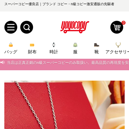
スーパーコピー優良店｜ブランド コピー・n級コピー激安通販の先駆者
0
新
バッグ
規
ロ
財布
時計
服
靴
アクセサリ
📢
当店は正真正銘のn級スーパーコピーのみ取扱い。最高品質の再現度を
ユ
グ
📢
2026春の新作続々更新中！期間中のご注文でお得な割引をご利用いただ
0
ー
イ
📢
新作入荷！ルイ・ヴィトンスーパーコピー バッグ最新モデルが登場。上
ザ
ン
📢
当店は正真正銘のn級スーパーコピーのみ取扱い。最高品質の再現度を
オ
📢
2026春の新作続々更新中！期間中のご注文でお得な割引をご利用いただ
ー
ー
お
yoyocopys@gmail.com
📢
新作入荷！ルイ・ヴィトンスーパーコピー バッグ最新モデルが登場。上
登
ダ
知