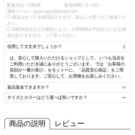
配達方法：宅配便
配達時間：6～9日
連絡メール：
yoyocopys@gmail.com
新品はすべて未使用品ですので、安心して買ってご使用くだ
さい。
宅配便会社などの都合により、入荷時間が予想以上になる場
合がありますので、ご了承ください。
信用して大丈夫でしょうか？

は、安心して購入いただけるショップとして。 いつも当店を
ご利用いただき誠にありがとうございます。 では「お客様の
笑顔が一番の喜び」をモットーに、「品質安心保証」をご用
意しております。ご安心して、お買物をお楽しみください。
返品返金できますか？

サイズとカラーはどう選べば良いですか？

商品の説明
レビュー