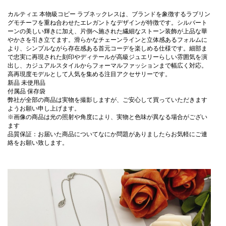
カルティエ 本物級コピー ラブネックレスは、ブランドを象徴するラブリン
グモチーフを重ね合わせたエレガントなデザインが特徴です。シルバート
ーンの美しい輝きに加え、片側へ施された繊細なストーン装飾が上品な華
やかさを引き立てます。滑らかなチェーンラインと立体感あるフォルムに
より、シンプルながら存在感ある首元コーデを楽しめる仕様です。細部ま
で忠実に再現された刻印やディテールが高級ジュエリーらしい雰囲気を演
出し、カジュアルスタイルからフォーマルファッションまで幅広く対応。
高再現度モデルとして人気を集める注目アクセサリーです。
新品 未使用品
付属品 保存袋
弊社が全部の商品は実物を撮影しますが、ご安心して買っていただきます
ようお願い申し上げます。
※画像の商品は光の照射や角度により、実物と色味が異なる場合がござい
ます
品質保証：お届いた商品についてなにか問題がありましたらお気軽にご連
絡をお願い致します。