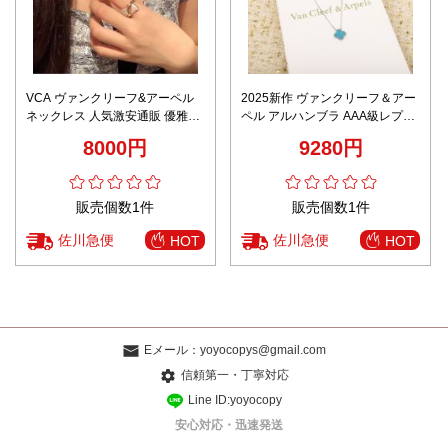
VCA ヴァンクリーフ&アーペル
2025新作 ヴァンクリーフ＆アー
ネックレス 人気激安通販 優雅レ
ペル アルハンブラ AAA級レプリ
ディ 四つ葉かたち シンプル ゴー
カ 精密ディテール再現 上質感ネ
8000円
9280円
ルド
ックレス 数量限定入荷
販売個数1件
販売個数1件
佐川急便
佐川急便
HOT
HOT
Eメール：
yoyocopys@gmail.com
信頼第一・丁寧対応
Line ID:yoyocopy
安心対応・迅速発送