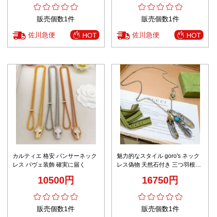
サイト 数量限定入荷
販売個数1件
販売個数1件
佐川急便
佐川急便
HOT
HOT
カルティエ 格安 パンサーネック
魅力的なスタイル goro's ネック
レス パヴェ装飾 確実に届く
レス偽物 天然石付き 三つ羽根
60㎝長さ goro's＊gucciコラボ シ
10500円
16750円
ルバー
販売個数1件
販売個数1件