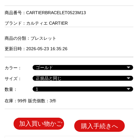
品
商品番号：CARTIERBRACELET0523M13
ブランド：
カルティエ CARTIER
人
気
商
商品の分類：
ブレスレット
品
更新日時：2026-05-23 16:35:26
セ
カラー：
ー
サイズ：
ル
商
数量：
品
在庫：99件 販売個数：3件
加入買い物かご
購入手続きへ