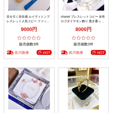
目を引く存在感 ルイヴィトンブ
chanel ブレスレットコピー 女性
レスレット人気コピー ファッシ
ロゴダイヤモン飾り 透き通って
ョン感 男女兼用 シンプル シルバ
幅広い ホワイト
9000円
8000円
ー
販売個数3件
販売個数3件
佐川急便
佐川急便
HOT
HOT