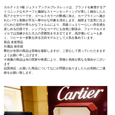
カルティエ n級 ジュストアンクルブレスレットは、ブランドを象徴するア
イコニックなモチーフと繊細なストーンセッティングが美しく融合した人
気アクセサリーです。ゴールドカラーの艶感に加え、カーブラインへ施さ
れたパヴェ装飾が手元へ華やかな印象を演出します。細部まで忠実に仕上
げられた刻印や滑らかなフォルムにより、高級ジュエリーらしい存在感を
楽しめる仕様です。シンプルなコーデにも自然に馴染み、フォーマルスタ
イルでは洗練された大人の雰囲気を引き立てます。高評価レビューも多
く、リピーター多数を誇る注目モデルとして人気を集めています。
新品 未使用品
付属品 保存袋
弊社が全部の商品は実物を撮影しますが、ご安心して買っていただきます
ようお願い申し上げます。
※画像の商品は光の照射や角度により、実物と色味が異なる場合がござい
ます
品質保証：お届いた商品についてなにか問題がありましたらお気軽にご連
絡をお願い致します。