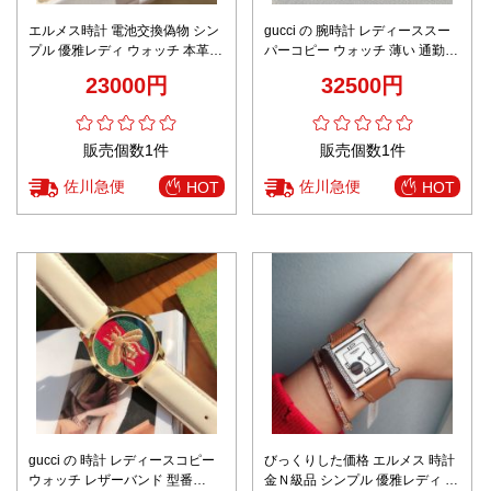
エルメス時計 電池交換偽物 シン
gucci の 腕時計 レディーススー
プル 優雅レディ ウォッチ 本革
パーコピー ウォッチ 薄い 通勤
腕時計 レッド
うで時計 防水 シンプル シルバー
23000円
32500円
ケース 女性 ブルー
販売個数1件
販売個数1件
佐川急便
佐川急便
HOT
HOT
gucci の 時計 レディースコピー
びっくりした価格 エルメス 時計
ウォッチ レザーバンド 型番
金Ｎ級品 シンプル 優雅レディ ウ