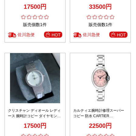
YA1264128 刺繍 手作り 男女兼
ォッチ ホワイト
17500円
33500円
用 ホワイト
販売個数1件
販売個数1件
佐川急便
佐川急便
HOT
HOT
クリスチャン ディオール レディ
カルティエ腕時計修理スーパー
ース 腕時計コピー ダイヤモン飾
コピー 防水 CARTIER
り スチールバンド 女性 優雅 ホ
BallonBleu ビジネス スチールバ
17500円
22500円
ワイト
ンド ピンク