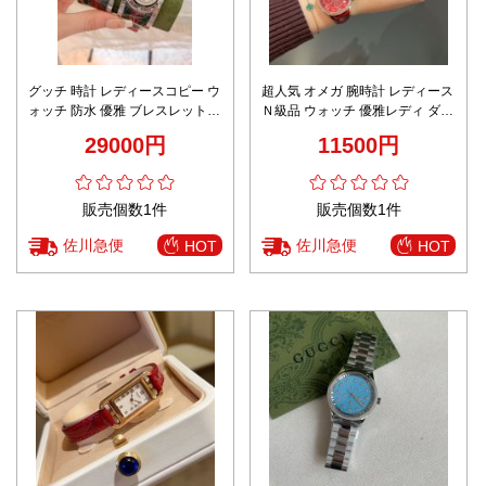
グッチ 時計 レディースコピー ウ
超人気 オメガ 腕時計 レディース
ォッチ 防水 優雅 ブレスレット
Ｎ級品 ウォッチ 優雅レディ ダイ
ダイヤ付き アクセサリー 女性 多
ヤ飾り レッド
29000円
11500円
色可選
販売個数1件
販売個数1件
佐川急便
佐川急便
HOT
HOT