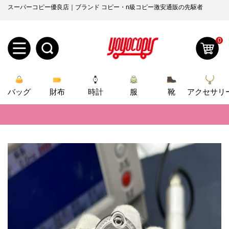
スーパーコピー優良店｜ブランド コピー・n級コピー激安通販の先駆者
0
新
バッグ
規
ロ
財布
時計
服
靴
アクセサリ
📢
当店は正真正銘のn級スーパーコピーのみ取扱い。最高品質の再現度を
ユ
グ
📢
2026春の新作続々更新中！期間中のご注文でお得な割引をご利用いただ
0
ー
イ
📢
新作入荷！ルイ・ヴィトンスーパーコピー バッグ最新モデルが登場。上
ザ
ン
📢
当店は正真正銘のn級スーパーコピーのみ取扱い。最高品質の再現度を
オ
ー
📢
2026春の新作続々更新中！期間中のご注文でお得な割引をご利用いただ
ー
お
yoyocopys@gmail.com
📢
登
新作入荷！ルイ・ヴィトンスーパーコピー バッグ最新モデルが登場。上
ダ
知