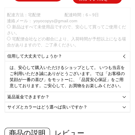
配達方法：宅配便
配達時間：6～9日
連絡メール：
yoyocopys@gmail.com
新品はすべて未使用品ですので、安心して買ってご使用くだ
さい。
宅配便会社などの都合により、入荷時間が予想以上になる場
合がありますので、ご了承ください。
信用して大丈夫でしょうか？

は、安心して購入いただけるショップとして。 いつも当店を
ご利用いただき誠にありがとうございます。 では「お客様の
笑顔が一番の喜び」をモットーに、「品質安心保証」をご用
意しております。ご安心して、お買物をお楽しみください。
返品返金できますか？

サイズとカラーはどう選べば良いですか？

商品の説明
レビュー