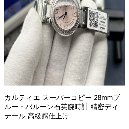
録
ー
ら
アイフォーンケ
管
せ
2026人気特集
アクセサリー
衣装セット
住まい用品
スカーフ
バッグ
ズボン
ベルト
財布
時計
小物
服
靴
ース
理
最
新
製
品
カルティエ スーパーコピー 28mmブ
お
ルー・バルーン石英腕時計 精密ディ
す
す
テール 高級感仕上げ
め
商