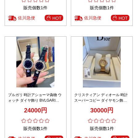
販売個数1件
販売個数1件
佐川急便
佐川急便
HOT
HOT
ブルガリ 時計アショーマ偽物 ウ
クリスティアン ディオール 時計
ォッチ ダイヤ飾り BVLGARI
スーパーコピー ダイヤモン飾り
TUBOGAS レディース 2色可選
優雅 防水 スチールバンド 女性
24000円
30000円
ゴールド
販売個数1件
販売個数1件