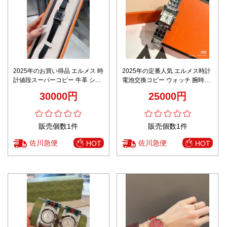
2025年のお買い得品 エルメス 時
2025年の定番人気 エルメス時計
計値段スーパーコピー 牛革 シル
電池交換コピー ウォッチ 腕時計
バーケース ウォッチ 腕時計 ブラ
防水 金属バンド ホワイト
30000円
25000円
ック
販売個数1件
販売個数1件
佐川急便
佐川急便
HOT
HOT