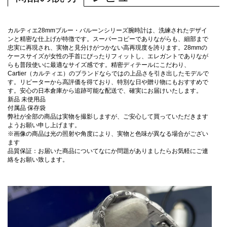
カルティエ28mmブルー・バルーンシリーズ腕時計は、洗練されたデザイ
ンと精密な仕上げが特徴です。スーパーコピーでありながらも、細部まで
忠実に再現され、実物と見分けがつかない高再現度を誇ります。28mmの
ケースサイズが女性の手首にぴったりフィットし、エレガントでありなが
らも普段使いに最適なサイズ感です。精密ディテールにこだわり、
Cartier（カルティエ）のブランドならではの上品さを引き出したモデルで
す。リピーターから高評価を得ており、特別な日や贈り物にもおすすめで
す。安心の日本倉庫から追跡可能な配送で、確実にお届けいたします。
新品 未使用品
付属品 保存袋
弊社が全部の商品は実物を撮影しますが、ご安心して買っていただきます
ようお願い申し上げます。
※画像の商品は光の照射や角度により、実物と色味が異なる場合がござい
ます
品質保証：お届いた商品についてなにか問題がありましたらお気軽にご連
絡をお願い致します。