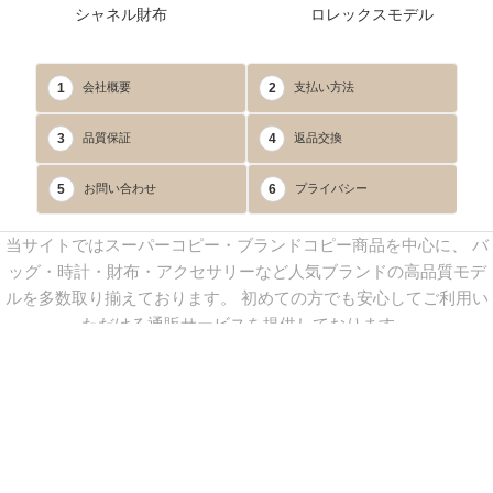
シャネル財布
ロレックスモデル
1
2
会社概要
支払い方法
3
4
品質保証
返品交換
5
6
お問い合わせ
プライバシー
当サイトではスーパーコピー・ブランドコピー商品を中心に、 バ
ッグ・時計・財布・アクセサリーなど人気ブランドの高品質モデ
ルを多数取り揃えております。 初めての方でも安心してご利用い
ただける通販サービスを提供しております。
連絡先：
yoyocopys@gmail.com
／ Line: yoyocopy ／ 店長：渡辺
実香 ／ 営業時間：08：30～23：30（24時間受付）
※当WEBサイト掲載写真の無断転載・外部利用を禁止します。
Copyright © 2013-2025
YOYOCOPY
All Rights Reserved.
sitemap