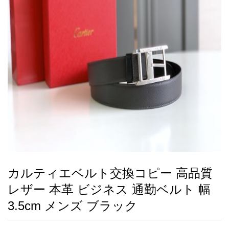
録
ー
ら
アイフォーンケ
管
せ
2026人気特集
アクセサリー
衣装セット
住まい用品
スカーフ
バッグ
ズボン
ベルト
財布
時計
小物
服
靴
ース
理
最
新
製
品
カルティエベルト交換コピー 高品質
お
レザー 本革 ビジネス 通勤ベルト 幅
す
す
3.5cm メンズ ブラック
め
商