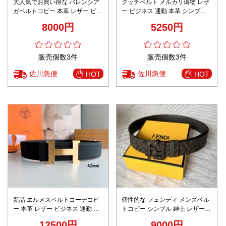
大人気でお買い得な バレンシア
グッチベルト メルカリ偽物 レザ
ガベルトコピー 本革 レザー ビジ
ー ビジネス 通勤 本革 シンプル
ネス 通勤 ブラック
お洒落 幅4cm ブラック
8000円
5250円
販売個数3件
販売個数3件
佐川急便
佐川急便
HOT
HOT
新品 エルメスベルトコーデコピ
個性的な フェンディ メンズベル
ー 本革 レザー ビジネス 通勤 柔
トコピー シンプル 紳士 レザー
らかい 高品質 ブラック
柔軟 ビジネス カジュアル 牛革
12500円
9000円