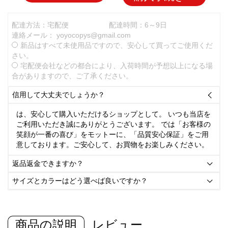
配達方法：宅配便
配達時間：6～9日
連絡メール：
yoyocopys@gmail.com
新品はすべて未使用品ですので、安心して買ってご使用くだ
さい。
宅配便会社などの都合により、入荷時間が予想以上になる場
合がありますので、ご了承ください。
信用して大丈夫でしょうか？

は、安心して購入いただけるショップとして。 いつも当店を
ご利用いただき誠にありがとうございます。 では「お客様の
笑顔が一番の喜び」をモットーに、「品質安心保証」をご用
意しております。ご安心して、お買物をお楽しみください。
返品返金できますか？

サイズとカラーはどう選べば良いですか？

商品の説明
レビュー