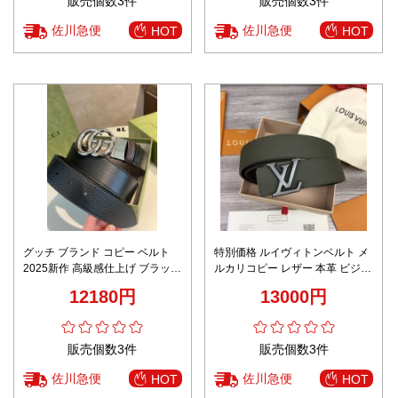
販売個数3件
販売個数3件
佐川急便
佐川急便
HOT
HOT
グッチ ブランド コピー ベルト
特別価格 ルイヴィトンベルト メ
2025新作 高級感仕上げ ブラック
ルカリコピー レザー 本革 ビジネ
レザー 銀色バックル 圧倒的な再
ス 紳士 両面 メンズ ブラック
12180円
13000円
現度 安心サイト
販売個数3件
販売個数3件
佐川急便
佐川急便
HOT
HOT