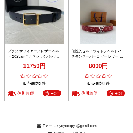
プラダ サフィアーノレザー ベル
個性的なルイヴィトンベルトパ
ト 2025新作 クラシックバックル
チモンスーパーコピー レザー プ
高級感仕上げ 精密ディテール 職
リント Taurillon革 ビジネス メン
11750円
8000円
人技術再現 激安 本格派モデル
ズ レッド
販売個数3件
販売個数3件
佐川急便
佐川急便
HOT
HOT
Eメール：
yoyocopys@gmail.com