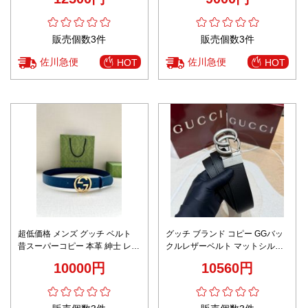
両面 ブラウン
販売個数3件
販売個数3件
佐川急便
佐川急便
HOT
HOT
超低価格 メンズ グッチ ベルト
グッチ ブランド コピー GGバッ
昔スーパーコピー 本革 紳士 レザ
クルレザーベルト マットシルバ
ービジネス ベルト カジュアル シ
ー金具仕様 精密ディテール
10000円
10560円
ンプル ブルー