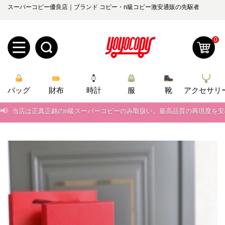
スーパーコピー優良店｜ブランド コピー・n級コピー激安通販の先駆者
0
新
バッグ
規
ロ
財布
時計
服
靴
アクセサリ
📢
当店は正真正銘のn級スーパーコピーのみ取扱い。最高品質の再現度を
ユ
グ
📢
2026春の新作続々更新中！期間中のご注文でお得な割引をご利用いただ
0
ー
イ
📢
新作入荷！ルイ・ヴィトンスーパーコピー バッグ最新モデルが登場。上
ザ
ン
📢
当店は正真正銘のn級スーパーコピーのみ取扱い。最高品質の再現度を
オ
ー
📢
2026春の新作続々更新中！期間中のご注文でお得な割引をご利用いただ
ー
お
yoyocopys@gmail.com
📢
新作入荷！ルイ・ヴィトンスーパーコピー バッグ最新モデルが登場。上
登
ダ
知