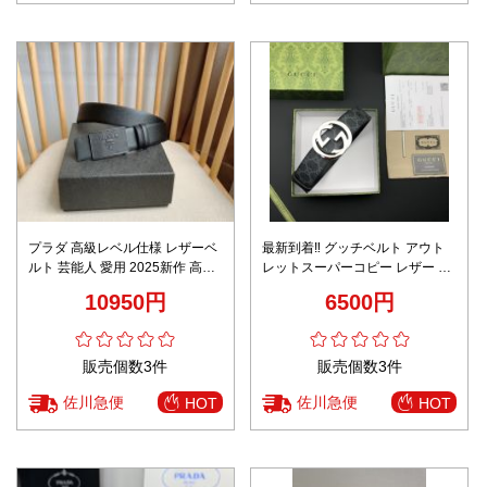
プラダ 高級レベル仕様 レザーベ
最新到着‼ グッチベルト アウト
ルト 芸能人 愛用 2025新作 高再
レットスーパーコピー レザー ビ
現度 職人技術再現 正確な刻印
ジネス 通勤 本革 幅4cm ブラッ
10950円
6500円
ク
販売個数3件
販売個数3件
佐川急便
佐川急便
HOT
HOT