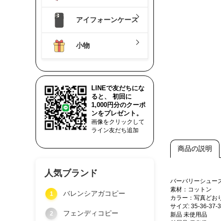
アイフォーンケース
小物
LINEで友だちにな
ると、 初回に
1,000円分のクーポ
ンをプレゼント。
画像をクリックして
ライン友だち追加
商品の説明
人気ブランド
バーバリーシュー
素材：コットン
バレンシアガコピー
1
カラー：写真どお
サイズ: 35-36-37
フェンディコピー
2
新品 未使用品