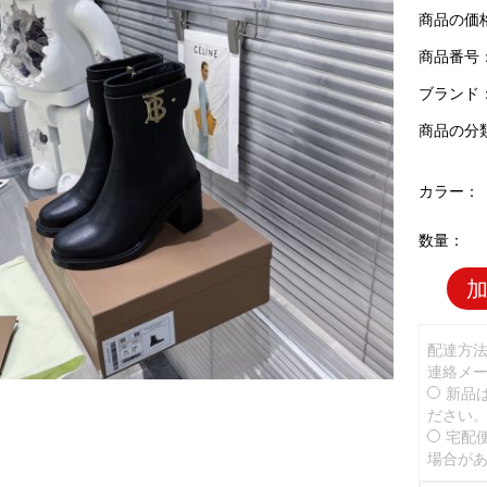
商品の価
商品番号：B
ブランド
商品の分
カラー：
数量：
配達方
連絡メ
新品
ださい
宅配
場合が