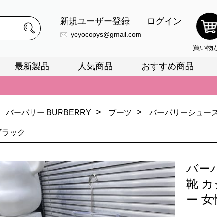
新規ユーザー登録
ログイン
yoyocopys@gmail.com
買い物
最新製品
人気商品
おすすめ商品
正銘のn級スーパーコピーのみ取扱い。最高品質の再現度を安心してお選
026春の新作続々更新中！期間中のご注文でお得な割引をご利用いただ
イ・ヴィトンスーパーコピー バッグ最新モデルが登場。上質な仕上が
>
>
バーバリー BURBERRY
ブーツ
バーバリーシューズコ
正銘のn級スーパーコピーのみ取扱い。最高品質の再現度を安心してお選
ブラック
026春の新作続々更新中！期間中のご注文でお得な割引をご利用いただ
バー
イ・ヴィトンスーパーコピー バッグ最新モデルが登場。上質な仕上が
靴 カ
ー 女