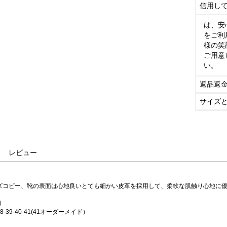
信用し
は、安
をご利
様の笑
ご用意
い。
返品返
サイズ
レビュー
ズコピー、靴の表面は心地良いとても細かい皮革を採用して、柔軟な肌触り心地に
り
-38-39-40-41(41オーダーメイド）