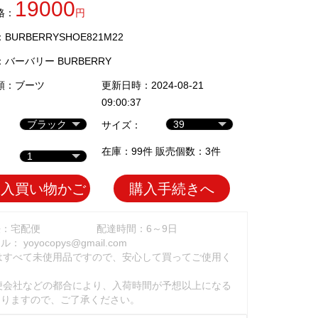
19000
格：
円
URBERRYSHOE821M22
：
バーバリー BURBERRY
類：
ブーツ
更新日時：2024-08-21
09:00:37
サイズ：
在庫：99件 販売個数：3件
加入買い物かご
購入手続きへ
法：宅配便
配達時間：6～9日
ール：
yoyocopys@gmail.com
はすべて未使用品ですので、安心して買ってご使用く
。
便会社などの都合により、入荷時間が予想以上になる
ありますので、ご了承ください。