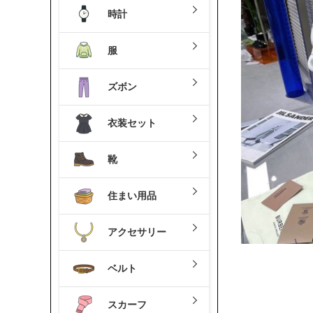
時計
服
ズボン
衣装セット
靴
住まい用品
アクセサリー
ベルト
スカーフ