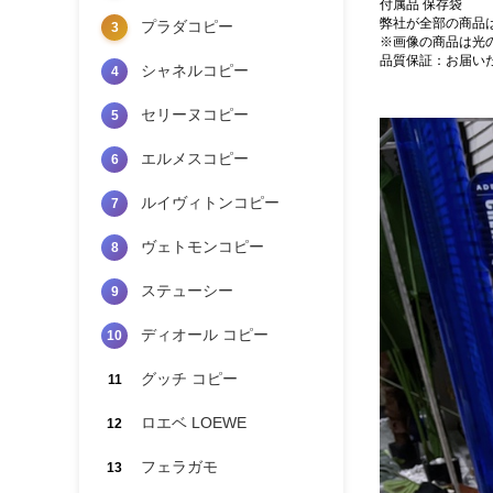
付属品 保存袋
弊社が全部の商品
プラダコピー
3
※画像の商品は光
品質保証：お届い
シャネルコピー
4
セリーヌコピー
5
エルメスコピー
6
ルイヴィトンコピー
7
ヴェトモンコピー
8
ステューシー
9
ディオール コピー
10
グッチ コピー
11
ロエベ LOEWE
12
フェラガモ
13