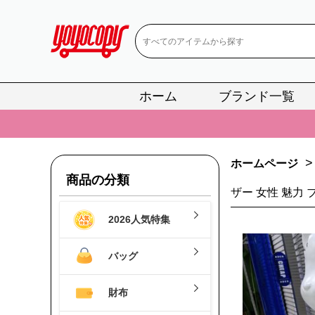
ホーム
ブランド一覧
📢
当店は正真
📢
2
📢
新作入荷！ル
>
ホームページ
商品の分類
📢
当店は正真
ザー 女性 魅力 
📢
2
2026人気特集
📢
新作入荷！ル
バッグ
財布