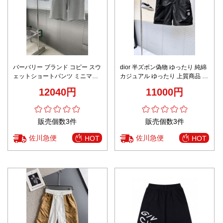
バーバリー ブランド コピー スウ
dior 半ズボン偽物 ゆったり 純綿
ェットショートパンツ ミニマル
カジュアル ゆったり 上質商品 ブ
ロゴデザイン 上質感
ラック
12040円
11000円
販売個数3件
販売個数3件
佐川急便
佐川急便
HOT
HOT