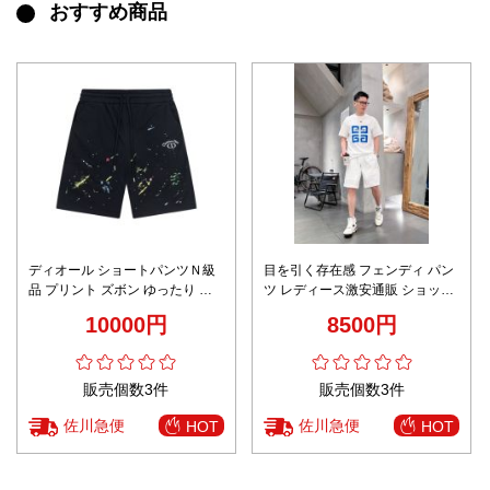
おすすめ商品
ディオール ショートパンツＮ級
目を引く存在感 フェンディ パン
品 プリント ズボン ゆったり パ
ツ レディース激安通販 ショット
ンツ カジュアル 綿 ブラック
パンツ 短パン シンプル 品質保証
10000円
8500円
ファッション 多い色可選 ホワイ
ト
販売個数3件
販売個数3件
佐川急便
佐川急便
HOT
HOT