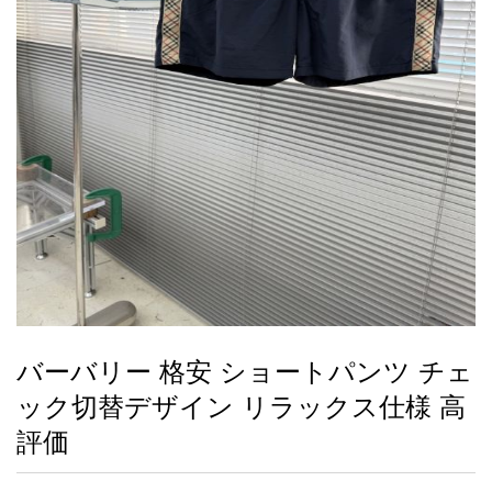
録
ー
ら
アイフォーンケ
管
せ
2026人気特集
アクセサリー
衣装セット
住まい用品
スカーフ
バッグ
ズボン
ベルト
財布
時計
小物
服
靴
ース
理
最
新
製
品
バーバリー 格安 ショートパンツ チェ
お
ック切替デザイン リラックス仕様 高
す
す
評価
め
商