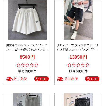
男女兼用 バレンシアガ ワイドパ
クロムハーツ ブランド コピー ク
ンツコピー 純綿 柔らかい ショッ
ロス刺繍ショートパンツ ブラッ
トズボン 運動 ロゴ刺繍 ホワイト
ク仕様 夏服モデル 通気
8500円
13050円
販売個数3件
販売個数3件
佐川急便
佐川急便
HOT
HOT