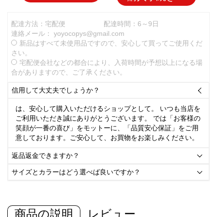
配達方法：宅配便
配達時間：6～9日
連絡メール：
yoyocopys@gmail.com
新品はすべて未使用品ですので、安心して買ってご使用くだ
さい。
宅配便会社などの都合により、入荷時間が予想以上になる場
合がありますので、ご了承ください。
信用して大丈夫でしょうか？

は、安心して購入いただけるショップとして。 いつも当店を
ご利用いただき誠にありがとうございます。 では「お客様の
笑顔が一番の喜び」をモットーに、「品質安心保証」をご用
意しております。ご安心して、お買物をお楽しみください。
返品返金できますか？

サイズとカラーはどう選べば良いですか？

商品の説明
レビュー