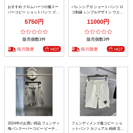
おすすめ クロムハーツの服スー
バレンシアガ ショートパンツ ロ
パーコピー ショットパンツ ズボ
ゴ刺繍 シンプルデザイン ウエス
ン 夏 水泳 シンプル ブルー
トゴム カジュアルウェア
5750円
11000円
販売個数3件
販売個数3件
佐川急便
佐川急便
HOT
HOT
2024年のお買い得品 フェンディ
フェンディメンズ服コピー ショ
海パンスーパーコピー ビーチパ
ットパンツ カジュアル 純綿 五分