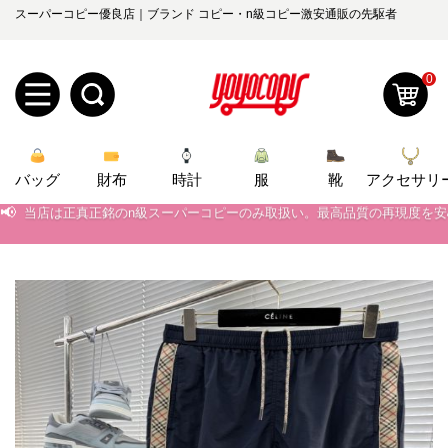
スーパーコピー優良店｜ブランド コピー・n級コピー激安通販の先駆者
0
新
バッグ
規
ロ
財布
時計
服
靴
アクセサリ
📢
当店は正真正銘のn級スーパーコピーのみ取扱い。最高品質の再現度を
ユ
グ
📢
2026春の新作続々更新中！期間中のご注文でお得な割引をご利用いただ
📢
新作入荷！ルイ・ヴィトンスーパーコピー バッグ最新モデルが登場。上
0
ー
イ
📢
当店は正真正銘のn級スーパーコピーのみ取扱い。最高品質の再現度を
ザ
ン
オ
📢
2026春の新作続々更新中！期間中のご注文でお得な割引をご利用いただ
ー
ー
お
📢
新作入荷！ルイ・ヴィトンスーパーコピー バッグ最新モデルが登場。上
yoyocopys@gmail.com
登
ダ
知