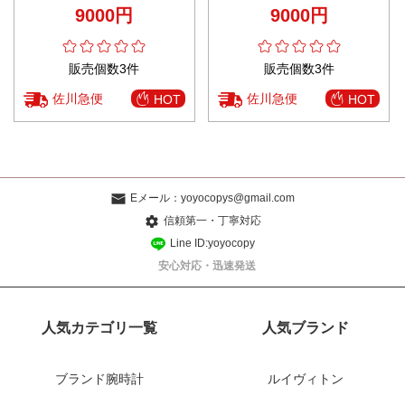
ン 純綿 ショットパンツ シンプル
ロゴ刺繍 柔らかい ホワイト
9000円
9000円
限定品 グレイ
販売個数3件
販売個数3件
佐川急便
佐川急便
HOT
HOT
Eメール：
yoyocopys@gmail.com
信頼第一・丁寧対応
Line ID:yoyocopy
安心対応・迅速発送
人気カテゴリ一覧
人気ブランド
ブランド腕時計
ルイヴィトン