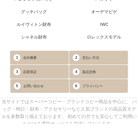
グッチバッグ
オーデマピゲ
ルイヴィトン財布
IWC
シャネル財布
ロレックスモデル
1
2
会社概要
支払い方法
3
4
品質保証
返品交換
5
6
お問い合わせ
プライバシー
当サイトではスーパーコピー・ブランドコピー商品を中心に、 バ
ッグ・時計・財布・アクセサリーなど人気ブランドの高品質モデ
ルを多数取り揃えております。 初めての方でも安心してご利用い
ただける通販サービスを提供しております。
連絡先：
yoyocopys@gmail.com
／ Line: yoyocopy ／ 店長：渡辺