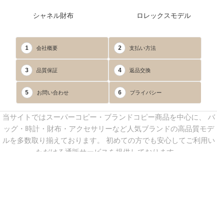
シャネル財布
ロレックスモデル
1
2
会社概要
支払い方法
3
4
品質保証
返品交換
5
6
お問い合わせ
プライバシー
当サイトではスーパーコピー・ブランドコピー商品を中心に、 バ
ッグ・時計・財布・アクセサリーなど人気ブランドの高品質モデ
ルを多数取り揃えております。 初めての方でも安心してご利用い
ただける通販サービスを提供しております。
連絡先：
yoyocopys@gmail.com
／ Line: yoyocopy ／ 店長：渡辺
実香 ／ 営業時間：08：30～23：30（24時間受付）
※当WEBサイト掲載写真の無断転載・外部利用を禁止します。
Copyright © 2013-2025
YOYOCOPY
All Rights Reserved.
sitemap