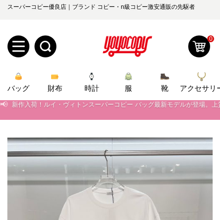
スーパーコピー優良店｜ブランド コピー・n級コピー激安通販の先駆者
0
📢
当店は正真正銘のn級スーパーコピーのみ取扱い。最高品質の再現度を
新
📢
2026春の新作続々更新中！期間中のご注文でお得な割引をご利用いただ
バッグ
規
ロ
財布
時計
服
靴
アクセサリ
📢
新作入荷！ルイ・ヴィトンスーパーコピー バッグ最新モデルが登場。上
ユ
グ
📢
当店は正真正銘のn級スーパーコピーのみ取扱い。最高品質の再現度を
📢
2026春の新作続々更新中！期間中のご注文でお得な割引をご利用いただ
0
ー
イ
📢
新作入荷！ルイ・ヴィトンスーパーコピー バッグ最新モデルが登場。上
ザ
ン
オ
ー
ー
お
yoyocopys@gmail.com
登
ダ
知