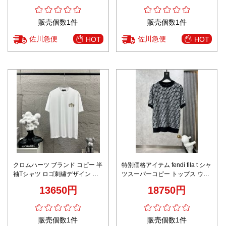
販売個数1件
販売個数1件
佐川急便
佐川急便
HOT
HOT
クロムハーツ ブランド コピー 半
特別価格アイテム fendi fila t シャ
袖Tシャツ ロゴ刺繍デザイン 通
ツスーパーコピー トップス ウー
気 激安 高品質
ル 半袖 メンズセーター 夏服 花
13650円
18750円
柄 ブラック
販売個数1件
販売個数1件