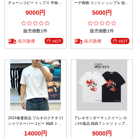
チェーンコピー トップス 半袖 プ
ーデ偽物 コットン シンプル 短袖
リント 純綿 シンプル 男女兼用
純綿 トップス ホワイト
9000円
5000円
ホワイト
販売個数1件
販売個数1件
佐川急便
佐川急便
HOT
HOT
2024春夏新品 ブルネロクチネリt
アレキサンダーマックイーン ロ
シャツスーパーコピー 純綿 トッ
ンtＮ級品 純綿Ｔシャツ トップス
プス 半袖 プリント ホワイト
短袖 プリント G1089 2色可選
14000円
9000円