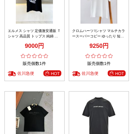
エルメス シャツ 定価激安通販 Ｔ
クロムハーツ tシャツ マルチカラ
シャツ 高品質 トップス 純綿 プ
ースーパーコピー ゆったり 短袖
リント 柔らかい ブラック
プリント トップス 100％綿 ホワ
9000円
9250円
イト
販売個数1件
販売個数1件
佐川急便
佐川急便
HOT
HOT