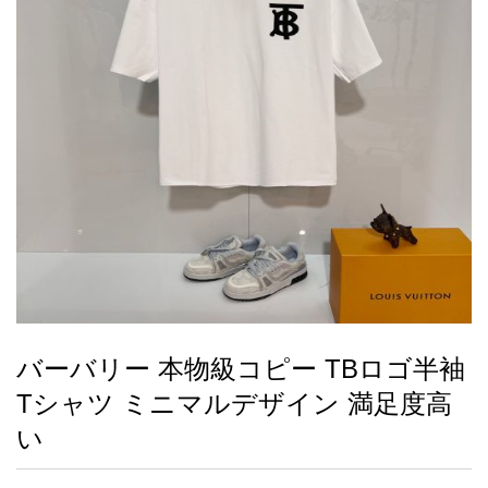
録
ー
ら
アイフォーンケ
管
せ
2026人気特集
アクセサリー
衣装セット
住まい用品
スカーフ
バッグ
ズボン
ベルト
財布
時計
小物
服
靴
ース
理
最
新
製
品
バーバリー 本物級コピー TBロゴ半袖
お
Tシャツ ミニマルデザイン 満足度高
す
す
い
め
商