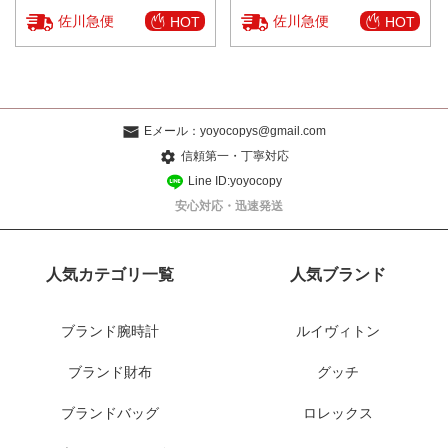
佐川急便
佐川急便
HOT
HOT
Eメール：
yoyocopys@gmail.com
信頼第一・丁寧対応
Line ID:yoyocopy
安心対応・迅速発送
人気カテゴリ一覧
人気ブランド
ブランド腕時計
ルイヴィトン
ブランド財布
グッチ
ブランドバッグ
ロレックス