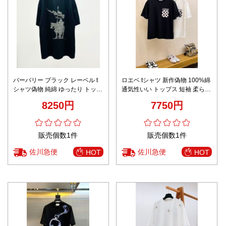
バーバリー ブラック レーベル t
ロエベ tシャツ 新作偽物 100%綿
シャツ偽物 純綿 ゆったり トップ
通気性いい トップス 短袖 柔らか
ス 短袖 プリント ブラック
い
8250円
7750円
販売個数1件
販売個数1件
佐川急便
佐川急便
HOT
HOT