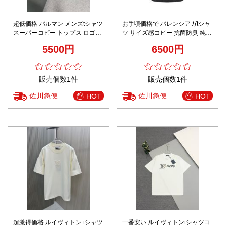
超低価格 バルマン メンズtシャツ
お手頃価格で バレンシアガtシャ
スーパーコピー トップス ロゴプ
ツ サイズ感コピー 抗菌防臭 純綿
リント 純綿 半袖 シンプル ブラ
トップス 半袖 プリント ブラック
5500円
6500円
ック
販売個数1件
販売個数1件
佐川急便
佐川急便
HOT
HOT
超激得価格 ルイヴィトン tシャツ
一番安い ルイヴィトンtシャツコ