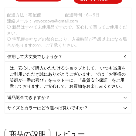
配達方法：宅配便
配達時間：6～9日
連絡メール：
yoyocopys@gmail.com
新品はすべて未使用品ですので、安心して買ってご使用くだ
さい。
宅配便会社などの都合により、入荷時間が予想以上になる場
合がありますので、ご了承ください。
信用して大丈夫でしょうか？

は、安心して購入いただけるショップとして。 いつも当店を
ご利用いただき誠にありがとうございます。 では「お客様の
笑顔が一番の喜び」をモットーに、「品質安心保証」をご用
意しております。ご安心して、お買物をお楽しみください。
返品返金できますか？

サイズとカラーはどう選べば良いですか？

商品の説明
レビュー