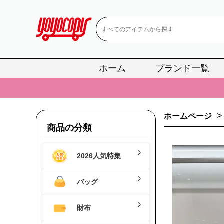
ホーム
ブランド一覧
📢
当店は正真
📢
2
>
ホームページ
📢
新作入荷！ル
商品の分類
📢
当店は正真
2026人気特集
📢
2
📢
新作入荷！ル
バッグ
財布