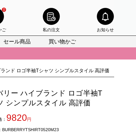
0
かご
私の注文
お知らせ
セール商品
買い物かご
びいただけます。
けます。
ランド ロゴ半袖Tシャツ シンプルスタイル 高評価
りをお見逃しなく。
びいただけます。
バリー ハイブランド ロゴ半袖T
けます。
ツ シンプルスタイル 高評価
りをお見逃しなく。
9820
格：
円
URBERRYTSHIRT0520M23