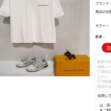
ブランド
商品の分
カラー：
数量：
配達方
連絡メ
新品
ださい
宅配
場合が
信用し
は、安
をご利