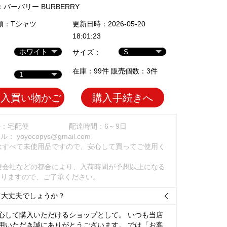
：
バーバリー BURBERRY
類：
Tシャツ
更新日時：2026-05-20
18:01:23
サイズ：
在庫：99件 販売個数：3件
加入買い物かご
購入手続きへ
法：宅配便
配達時間：6～9日
ール：
yoyocopys@gmail.com
はすべて未使用品ですので、安心して買ってご使用く
。
便会社などの都合により、入荷時間が予想以上になる
ありますので、ご了承ください。
て大丈夫でしょうか？

心して購入いただけるショップとして。 いつも当店
用いただき誠にありがとうございます。 では「お客