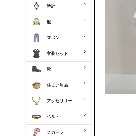
時計
服
ズボン
衣装セット
靴
住まい用品
アクセサリー
ベルト
スカーフ