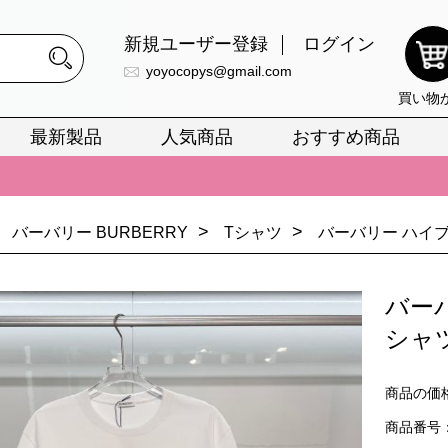
新規ユーザー登録
ログイン
yoyocopys@gmail.com
買い物
最新製品
人気商品
おすすめ商品
正銘のn級スーパーコピーのみ取扱い。最高品質の再現度を安心してお選
026春の新作続々更新中！期間中のご注文でお得な割引をご利用いただ
>
>
バーバリー BURBERRY
Tシャツ
バーバリー ハイブ
イ・ヴィトンスーパーコピー バッグ最新モデルが登場。上質な仕上が
正銘のn級スーパーコピーのみ取扱い。最高品質の再現度を安心してお選
バー
026春の新作続々更新中！期間中のご注文でお得な割引をご利用いただ
シャ
イ・ヴィトンスーパーコピー バッグ最新モデルが登場。上質な仕上が
商品の価
商品番号：B