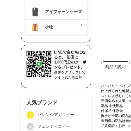
アイフォーンケース
小物
LINEで友だちにな
ると、 初回に
1,000円分のクーポ
商品の説明
ンをプレゼント。
画像をクリックして
ライン友だち追加
バーバリー ハイ
仕上げられた縫製
ストレス感じにく
評価集める人気モ
人気ブランド
新品 未使用品
付属品 保存袋
バレンシアガコピー
1
弊社が全部の商品
※画像の商品は光
品質保証：お届い
フェンディコピー
2