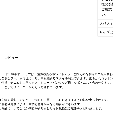
様の笑
ご用意
い。
返品返
サイズ
レビュー
ブランド仕様半袖Tシャツは、清潔感あるホワイトカラーと控えめな胸元ロゴ組み合
と自然なフォルム再現により、高級感あるスタイル演出できます。柔らかなコット
い仕様。デニムやスラックス、ショートパンツなど様々なボトムスと合わせやすく
デルとしてリピーターからも支持されています。
は実物を撮影しますが、ご安心して買っていただきますようお願い申し上げます。
の照射や角度により、実物と色味が異なる場合がございます
た商品についてなにか問題がありましたらお気軽にご連絡をお願い致します。