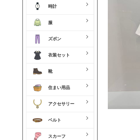
時計
服
ズボン
衣装セット
靴
住まい用品
アクセサリー
ベルト
スカーフ