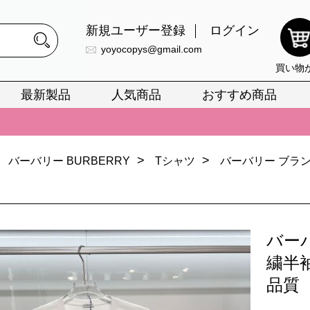
新規ユーザー登録
ログイン
yoyocopys@gmail.com
買い物
最新製品
人気商品
おすすめ商品
正銘のn級スーパーコピーのみ取扱い。最高品質の再現度を安心してお選
026春の新作続々更新中！期間中のご注文でお得な割引をご利用いただ
>
>
バーバリー BURBERRY
Tシャツ
バーバリー ブラン
イ・ヴィトンスーパーコピー バッグ最新モデルが登場。上質な仕上が
正銘のn級スーパーコピーのみ取扱い。最高品質の再現度を安心してお選
026春の新作続々更新中！期間中のご注文でお得な割引をご利用いただ
バー
イ・ヴィトンスーパーコピー バッグ最新モデルが登場。上質な仕上が
繍半
品質