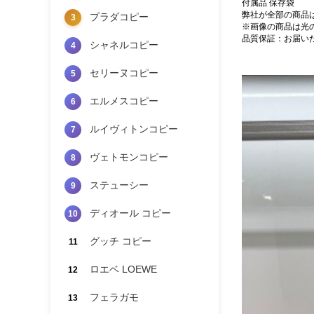
付属品 保存袋
弊社が全部の商品
プラダコピー
3
※画像の商品は光
品質保証：お届い
シャネルコピー
4
セリーヌコピー
5
エルメスコピー
6
ルイヴィトンコピー
7
ヴェトモンコピー
8
ステューシー
9
ディオール コピー
10
グッチ コピー
11
ロエベ LOEWE
12
フェラガモ
13