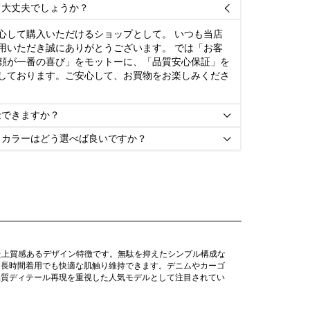
て大丈夫でしょうか？

心して購入いただけるショップとして。 いつも当店
用いただき誠にありがとうございます。 では「お客
顔が一番の喜び」をモットーに、「品質安心保証」を
しております。ご安心して、お買物をお楽しみくださ
金できますか？

とカラーはどう選べば良いですか？

た上質感あるデザイン特徴です。無駄を抑えたシンプル構成な
、長時間着用でも快適な肌触り維持できます。デニムやカーゴ
品質ディテール再現を重視した人気モデルとして注目されてい