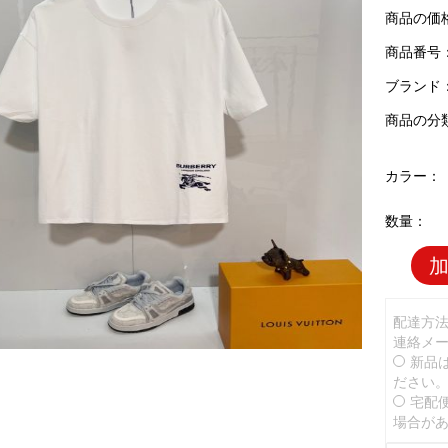
商品の価
商品番号：B
ブランド
商品の分
カラー：
数量：
配達方
連絡メ
新品
ださい
宅配
場合が