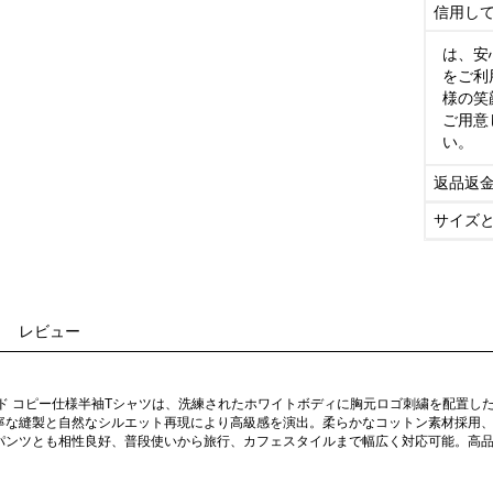
信用し
は、安
をご利
様の笑
ご用意
い。
返品返
サイズ
レビュー
ンド コピー仕様半袖Tシャツは、洗練されたホワイトボディに胸元ロゴ刺繍を配置し
寧な縫製と自然なシルエット再現により高級感を演出。柔らかなコットン素材採用
パンツとも相性良好、普段使いから旅行、カフェスタイルまで幅広く対応可能。高