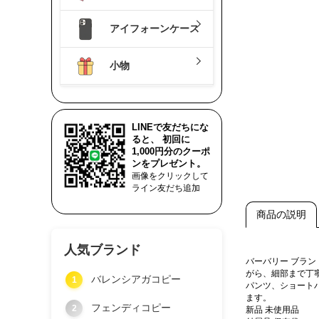
アイフォーンケース
小物
LINEで友だちにな
ると、 初回に
1,000円分のクーポ
ンをプレゼント。
画像をクリックして
ライン友だち追加
商品の説明
人気ブランド
バーバリー ブラ
がら、細部まで丁
バレンシアガコピー
1
パンツ、ショート
ます。
フェンディコピー
2
新品 未使用品