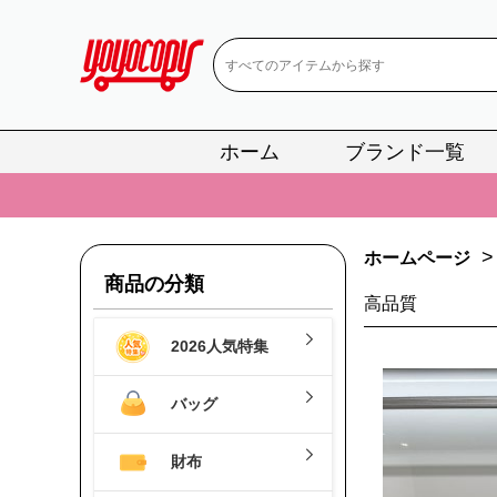
ホーム
ブランド一覧
📢
当店は正真
📢
2
>
ホームページ
📢
新作入荷！ル
商品の分類
高品質
📢
当店は正真
2026人気特集
📢
2
📢
新作入荷！ル
バッグ
財布