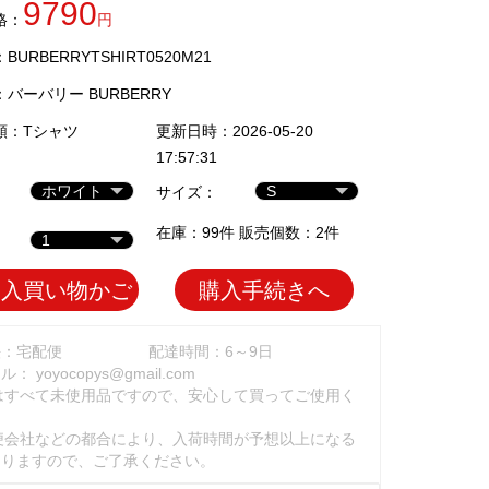
9790
格：
円
URBERRYTSHIRT0520M21
：
バーバリー BURBERRY
類：
Tシャツ
更新日時：2026-05-20
17:57:31
サイズ：
在庫：99件 販売個数：2件
加入買い物かご
購入手続きへ
法：宅配便
配達時間：6～9日
ール：
yoyocopys@gmail.com
はすべて未使用品ですので、安心して買ってご使用く
。
便会社などの都合により、入荷時間が予想以上になる
ありますので、ご了承ください。