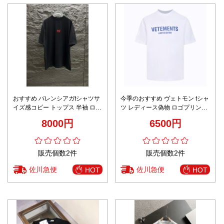
おすすめ バレンシアガtシャツサ
今季のおすすめ ヴェトモン tシャ
イズ感コピー トップス 半袖 ロゴ
ツ レディース偽物 ロゴプリント
プリント ブラック
短袖 トップス 柔らかい 純綿 シ
8000円
6500円
ンプル ホワイト
販売個数2件
販売個数2件
佐川急便
佐川急便
HOT
HOT