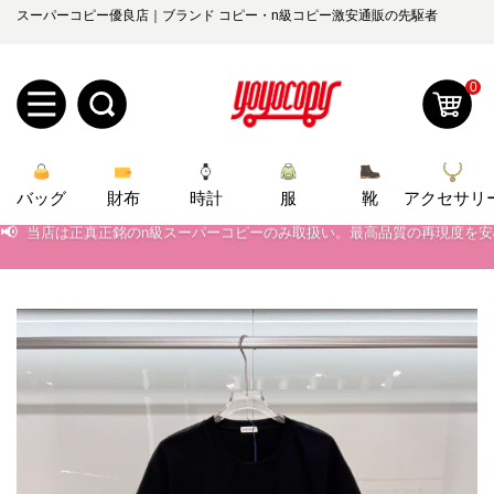
スーパーコピー優良店｜ブランド コピー・n級コピー激安通販の先駆者
0
新
バッグ
規
ロ
財布
時計
服
靴
アクセサリ
📢
当店は正真正銘のn級スーパーコピーのみ取扱い。最高品質の再現度を
ユ
グ
📢
2026春の新作続々更新中！期間中のご注文でお得な割引をご利用いただ
📢
0
新作入荷！ルイ・ヴィトンスーパーコピー バッグ最新モデルが登場。上
ー
イ
📢
当店は正真正銘のn級スーパーコピーのみ取扱い。最高品質の再現度を
ザ
ン
オ
📢
2026春の新作続々更新中！期間中のご注文でお得な割引をご利用いただ
ー
ー
お
📢
新作入荷！ルイ・ヴィトンスーパーコピー バッグ最新モデルが登場。上
yoyocopys@gmail.com
登
ダ
知