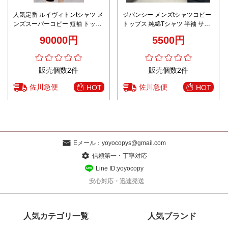
人気定番 ルイヴィトンtシャツ メ
ジバンシー メンズtシャツコピー
ンズスーパーコピー 短袖 トップ
トップス 純綿Tシャツ 半袖 サメ
ス 純綿 ゆったり カジュアル ロ
プリント 男女兼用 ブラック
90000円
5500円
ゴプリント グリーン
販売個数2件
販売個数2件
佐川急便
佐川急便
HOT
HOT
Eメール：
yoyocopys@gmail.com
信頼第一・丁寧対応
Line ID:yoyocopy
安心対応・迅速発送
人気カテゴリ一覧
人気ブランド