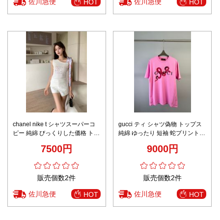
佐川急便
佐川急便
HOT
HOT
chanel nike t シャツスーパーコ
gucci ティ シャツ偽物 トップス
ピー 純綿 びっくりした価格 トッ
純綿 ゆったり 短袖 蛇プリント
プス 無袖 キャミソール 柔らかい
桃色
7500円
9000円
ホワイト
販売個数2件
販売個数2件
佐川急便
佐川急便
HOT
HOT