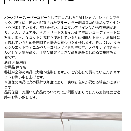
バーバリー スーパーコピーとして注目される半袖Tシャツ。シックなブラ
ックボディに、胸元へ配置されたブルーカラー刺繍ロゴが上品なアクセン
トを演出しています。無駄を省いたミニマルデザインながら存在感があ
り、大人カジュアルからストリートスタイルまで幅広いコーディネートに
対応。柔らかなコットン素材を使用しているため肌触りも良く、通気性に
も優れているため長時間でも快適な着心地を維持します。程よくゆとりあ
るシルエットでデニムやカーゴパンツとも相性抜群。ノベルティ付きモデ
ルとして人気が高く、丁寧な縫製と自然な高級感を楽しめる実用性ある一
着です。
新品 未使用品
付属品 保存袋
弊社が全部の商品は実物を撮影しますが、ご安心して買っていただきます
ようお願い申し上げます。
※画像の商品は光の照射や角度により、実物と色味が異なる場合がござい
ます
品質保証：お届いた商品についてなにか問題がありましたらお気軽にご連
絡をお願い致します。