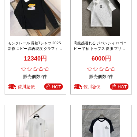
モンクレール 長袖Tシャツ 2025
高級感溢れる ジバンシィ ロゴコ
新作 コピー 高再現度 グラフィッ
ピー 半袖 トップス 夏服 プリン
クロゴデザイン 上質コットン使
ト 純綿 個性的 男女兼用 ホワイ
12340円
6000円
用 快適な着心地 安心サイト
ト
販売個数2件
販売個数2件
佐川急便
佐川急便
HOT
HOT