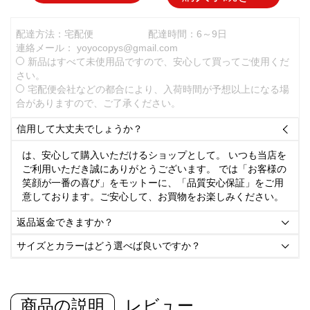
配達方法：宅配便
配達時間：6～9日
連絡メール：
yoyocopys@gmail.com
新品はすべて未使用品ですので、安心して買ってご使用くだ
さい。
宅配便会社などの都合により、入荷時間が予想以上になる場
合がありますので、ご了承ください。
信用して大丈夫でしょうか？

は、安心して購入いただけるショップとして。 いつも当店を
ご利用いただき誠にありがとうございます。 では「お客様の
笑顔が一番の喜び」をモットーに、「品質安心保証」をご用
意しております。ご安心して、お買物をお楽しみください。
返品返金できますか？

サイズとカラーはどう選べば良いですか？

商品の説明
レビュー