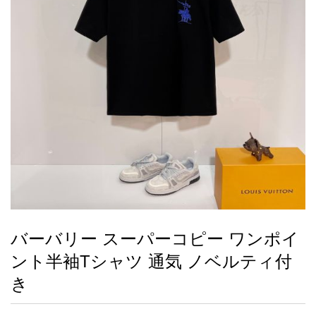
録
ー
ら
アイフォーンケ
管
せ
2026人気特集
アクセサリー
衣装セット
住まい用品
スカーフ
バッグ
ズボン
ベルト
財布
時計
小物
服
靴
ース
理
最
新
製
品
バーバリー スーパーコピー ワンポイ
お
ント半袖Tシャツ 通気 ノベルティ付
す
す
き
め
商