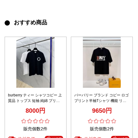
おすすめ商品
burberry ティー シャツコピー 上
バーバリー ブランド コピー ロゴ
質品 トップス 短袖 純綿 プリン
プリント半袖Tシャツ 機能 リピ
ト 男女兼用 ブラック
ーター多数
8000円
9650円
販売個数2件
販売個数2件