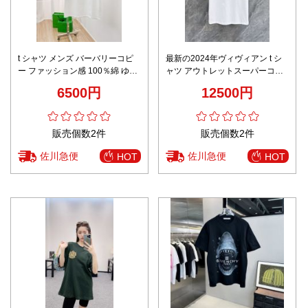
t シャツ メンズ バーバリーコピ
最新の2024年ヴィヴィアン t シ
ー ファッション感 100％綿 ゆっ
ャツ アウトレットスーパーコピ
たり トップス 短袖 プリント ホ
ー 純綿 トップス 半袖 ゆったり
6500円
12500円
ワイト
人気夏服 ホワイト
販売個数2件
販売個数2件
佐川急便
佐川急便
HOT
HOT