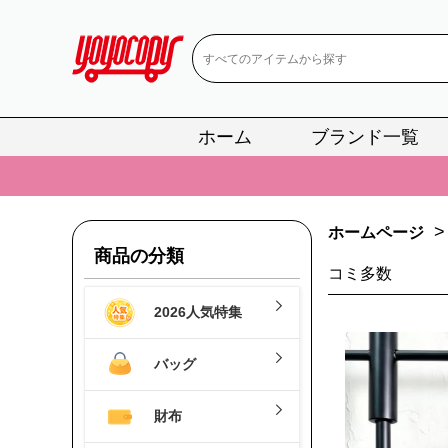
ホーム
ブランド一覧
📢
当店は正真
📢
2
>
ホームページ
📢
新作入荷！ル
商品の分類
コミ多数
📢
当店は正真
2026人気特集
📢
2
📢
新作入荷！ル
バッグ
財布