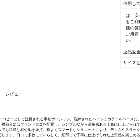
信用し
は、安
をご利
様の笑
ご用意
い。
返品返
サイズ
レビュー
パーコピーとして注目される半袖ポロシャツ。洗練されたベージュカラーをベースに
。襟部分にはブランドロゴを配置し、シンプルながら高級感ある印象に仕上げられ
ルでも快適な着心地を維持。程よくスマートなシルエットにより、デニムやスラッ
応します。口コミ多数モデルらしく、細部まで丁寧に仕上げられた上質感を楽しめ