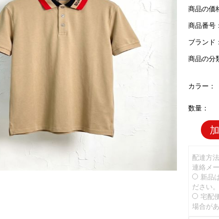
商品の価
商品番号：B
ブランド
商品の分
カラー：
数量：
配達方
連絡メ
新品
ださい
宅配
場合が