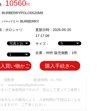
10560
格：
円
URBERRYPOLO0520M8
：
バーバリー BURBERRY
類：
ポロシャツ
更新日時：2026-05-20
17:17:08
サイズ：
在庫：99件 販売個数：1件
加入買い物かご
購入手続きへ
法：宅配便
配達時間：6～9日
ール：
yoyocopys@gmail.com
はすべて未使用品ですので、安心して買ってご使用く
。
便会社などの都合により、入荷時間が予想以上になる
ありますので、ご了承ください。