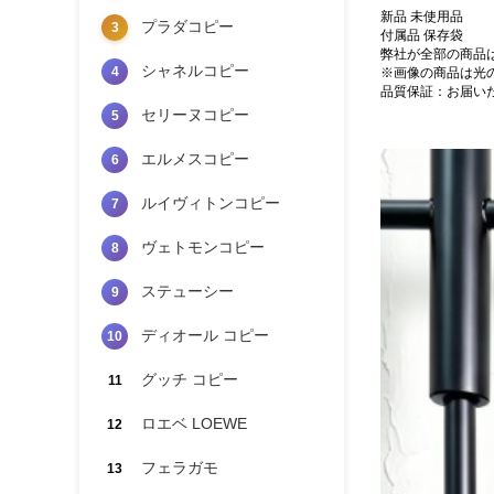
新品 未使用品
プラダコピー
3
付属品 保存袋
弊社が全部の商品
シャネルコピー
4
※画像の商品は光
品質保証：お届い
セリーヌコピー
5
エルメスコピー
6
ルイヴィトンコピー
7
ヴェトモンコピー
8
ステューシー
9
ディオール コピー
10
グッチ コピー
11
ロエベ LOEWE
12
フェラガモ
13