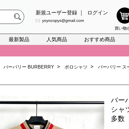
新規ユーザー登録
ログイン
yoyocopys@gmail.com
買い物
最新製品
人気商品
おすすめ商品
正銘のn級スーパーコピーのみ取扱い。最高品質の再現度を安心してお選
026春の新作続々更新中！期間中のご注文でお得な割引をご利用いただ
>
>
バーバリー BURBERRY
ポロシャツ
バーバリー ス
イ・ヴィトンスーパーコピー バッグ最新モデルが登場。上質な仕上が
正銘のn級スーパーコピーのみ取扱い。最高品質の再現度を安心してお選
026春の新作続々更新中！期間中のご注文でお得な割引をご利用いただ
バー
イ・ヴィトンスーパーコピー バッグ最新モデルが登場。上質な仕上が
シャ
多数