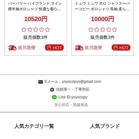
バーバリー ハイブランド ライン
ミュウ ミュウ ポロ シャツスーパ
襟半袖ポロシャツ 快適な着心地
ーコピー ポロシャツ 長袖 柔らか
高評価
い 縞模様 若い世代 レッド
10520円
10000円
販売個数3件
販売個数3件
佐川急便
佐川急便
HOT
HOT
Eメール：
yoyocopys@gmail.com
信頼第一・丁寧対応
Line ID:yoyocopy
安心対応・迅速発送
人気カテゴリ一覧
人気ブランド