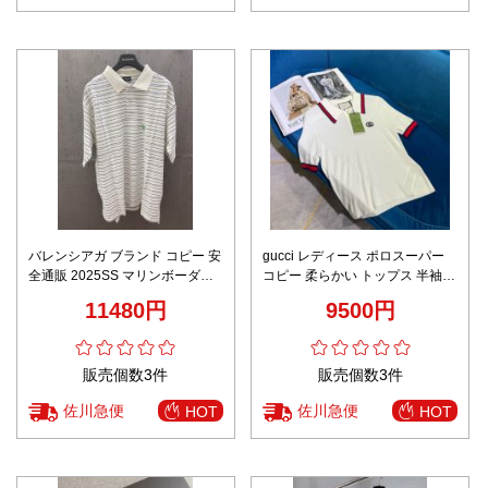
バレンシアガ ブランド コピー 安
gucci レディース ポロスーパー
全通販 2025SS マリンボーダー
コピー 柔らかい トップス 半袖
半袖ポロシャツ
純綿 人気定番 少女感 ホワイト
11480円
9500円
販売個数3件
販売個数3件
佐川急便
佐川急便
HOT
HOT