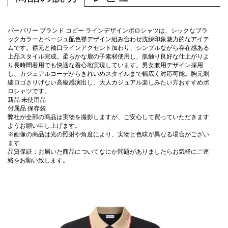
バーバリー ブランド コピー ラインデザインポロシャツは、シックなブラ
ックカラーとベージュ配色襟デザイン組み合わせ洗練印象魅力的なアイテ
ムです。襟元と袖口ラインアクセント加わり、シンプルながら存在感ある
上品スタイル完成。柔らかな鹿の子素材使用し、肌触り良好な仕上がりよ
り長時間着用でも快適な着心地実現しています。男女兼用デザイン採用
し、カジュアルコーデからきれいめスタイルまで幅広く対応可能。胸元刺
繍ロゴさりげない高級感演出し、大人カジュアル楽しみたい方おすすめポ
ロシャツです。
新品 未使用品
付属品 保存袋
弊社が全部の商品は実物を撮影しますが、ご安心して買っていただきます
ようお願い申し上げます。
※画像の商品は光の照射や角度により、実物と色味が異なる場合がござい
ます
品質保証：お届いた商品についてなにか問題がありましたらお気軽にご連
絡をお願い致します。