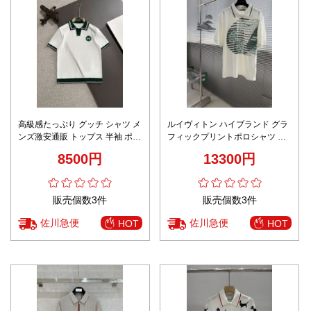
高級感たっぷり グッチ シャツ メ
ルイヴィトン ハイブランド グラ
ンズ激安通販 トップス 半袖 ポロ
フィックプリントポロシャツ 半
シャツ 100％綿 ホワイト
袖デザイン 精密ディテール
8500円
13300円
販売個数3件
販売個数3件
佐川急便
佐川急便
HOT
HOT