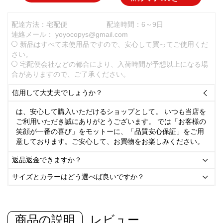
配達方法：宅配便
配達時間：6～9日
連絡メール：
yoyocopys@gmail.com
新品はすべて未使用品ですので、安心して買ってご使用くだ
さい。
宅配便会社などの都合により、入荷時間が予想以上になる場
合がありますので、ご了承ください。
信用して大丈夫でしょうか？

は、安心して購入いただけるショップとして。 いつも当店を
ご利用いただき誠にありがとうございます。 では「お客様の
笑顔が一番の喜び」をモットーに、「品質安心保証」をご用
意しております。ご安心して、お買物をお楽しみください。
返品返金できますか？

サイズとカラーはどう選べば良いですか？

商品の説明
レビュー