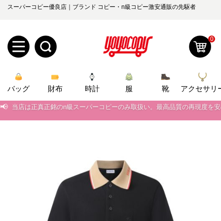
スーパーコピー優良店｜ブランド コピー・n級コピー激安通販の先駆者
0
新
バッグ
規
ロ
財布
時計
服
靴
アクセサリ
📢
当店は正真正銘のn級スーパーコピーのみ取扱い。最高品質の再現度を
ユ
グ
📢
2026春の新作続々更新中！期間中のご注文でお得な割引をご利用いただ
0
ー
イ
📢
新作入荷！ルイ・ヴィトンスーパーコピー バッグ最新モデルが登場。上
ザ
ン
📢
当店は正真正銘のn級スーパーコピーのみ取扱い。最高品質の再現度を
オ
📢
2026春の新作続々更新中！期間中のご注文でお得な割引をご利用いただ
ー
ー
お
yoyocopys@gmail.com
📢
新作入荷！ルイ・ヴィトンスーパーコピー バッグ最新モデルが登場。上
登
ダ
知