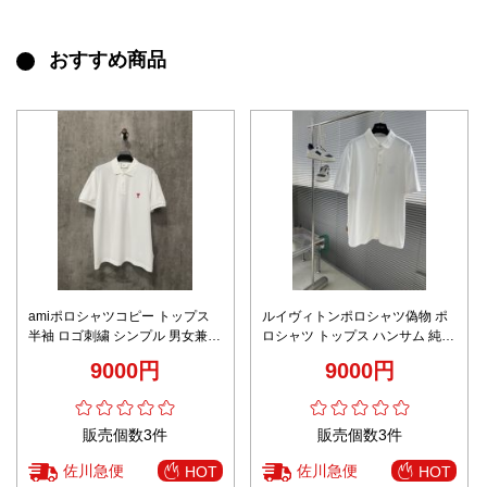
おすすめ商品
amiポロシャツコピー トップス
ルイヴィトンポロシャツ偽物 ポ
半袖 ロゴ刺繍 シンプル 男女兼用
ロシャツ トップス ハンサム 純綿
通勤服 ホワイト
ゆったり ホワイト
9000円
9000円
販売個数3件
販売個数3件
佐川急便
佐川急便
HOT
HOT