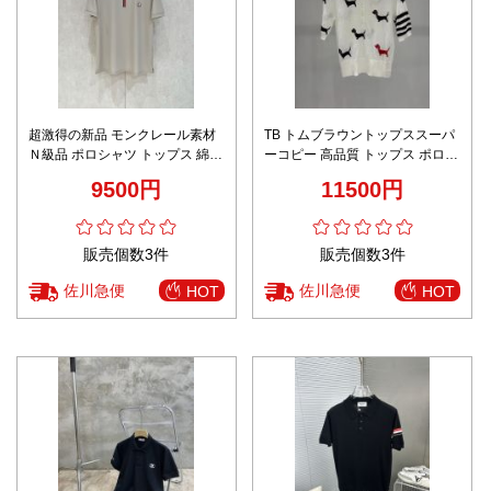
超激得の新品 モンクレール素材
TB トムブラウントップススーパ
Ｎ級品 ポロシャツ トップス 綿
ーコピー 高品質 トップス ポロシ
シンプル グレー
ャツ 犬 ホワイト
9500円
11500円
販売個数3件
販売個数3件
佐川急便
佐川急便
HOT
HOT