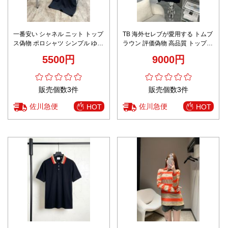
一番安い シャネル ニット トップ
TB 海外セレブが愛用する トムブ
ス偽物 ポロシャツ シンプル ゆっ
ラウン 評価偽物 高品質 トップス
たり ビジネス 旅行 夏服 2色可選
綿 半袖 ポロシャツ ブラック
5500円
9000円
販売個数3件
販売個数3件
佐川急便
佐川急便
HOT
HOT