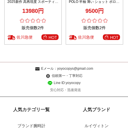
2025新作 高再現度 スポーティ上
POLO 半袖 薄い ショット ポロシ
質感 職人技術再現 安心サイト対
ャツ シンプル 綿 ブルー
13980円
9500円
応モデル
販売個数2件
販売個数2件
佐川急便
佐川急便
HOT
HOT
Eメール：
yoyocopys@gmail.com
信頼第一・丁寧対応
Line ID:yoyocopy
安心対応・迅速発送
人気カテゴリ一覧
人気ブランド
ブランド腕時計
ルイヴィトン