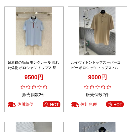
超激得の新品 モンクレール 濡れ
ルイヴィトントップスーパーコ
た偽物 ポロシャツ トップス 綿
ピー ポロシャツ トップス ハンサ
シンプル ブルー
ム 純綿 ゆったり ベージュ色
9500円
9000円
販売個数2件
販売個数2件
佐川急便
佐川急便
HOT
HOT