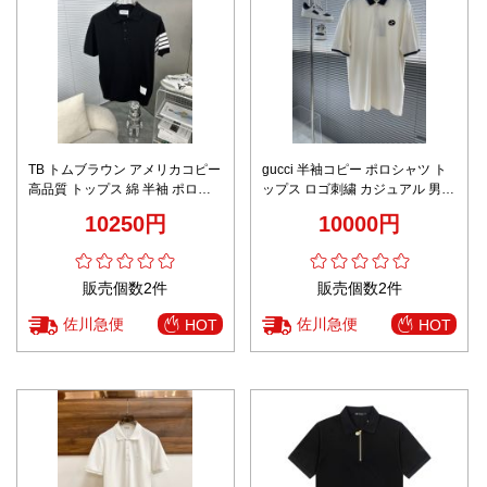
TB トムブラウン アメリカコピー
gucci 半袖コピー ポロシャツ ト
高品質 トップス 綿 半袖 ポロシ
ップス ロゴ刺繍 カジュアル 男女
ャツ ブラック
兼用 ホワイト
10250円
10000円
販売個数2件
販売個数2件
佐川急便
佐川急便
HOT
HOT