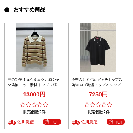
おすすめ商品
春の新作 ミュウミュウ ポロシャ
今季のおすすめ グッチトップス
ツ偽物 ニット素材 トップス 縞模
偽物 ロゴ刺繍 トップス シンプル
様 A989B360C 襟付き シンプル
カジュアル 柔軟 男女兼用 ブラッ
13000円
7250円
イエロー
ク
販売個数2件
販売個数2件
佐川急便
佐川急便
HOT
HOT