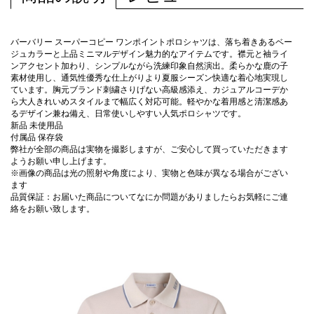
バーバリー スーパーコピー ワンポイントポロシャツは、落ち着きあるベー
ジュカラーと上品ミニマルデザイン魅力的なアイテムです。襟元と袖ライ
ンアクセント加わり、シンプルながら洗練印象自然演出。柔らかな鹿の子
素材使用し、通気性優秀な仕上がりより夏服シーズン快適な着心地実現し
ています。胸元ブランド刺繍さりげない高級感添え、カジュアルコーデか
ら大人きれいめスタイルまで幅広く対応可能。軽やかな着用感と清潔感あ
るデザイン兼ね備え、日常使いしやすい人気ポロシャツです。
新品 未使用品
付属品 保存袋
弊社が全部の商品は実物を撮影しますが、ご安心して買っていただきます
ようお願い申し上げます。
※画像の商品は光の照射や角度により、実物と色味が異なる場合がござい
ます
品質保証：お届いた商品についてなにか問題がありましたらお気軽にご連
絡をお願い致します。