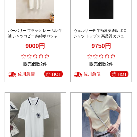
バーバリー ブラック レーベル 半
ヴェルサーチ 半袖激安通販 ポロ
袖 シャツコピー 純綿ポロシャツ
シャツ トップス 高品質 カジュア
ゆったり トップス ホワイト
ル ビジネス 通勤人気 ブラック
9000円
9750円
販売個数2件
販売個数2件
佐川急便
佐川急便
HOT
HOT