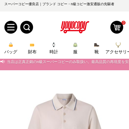
スーパーコピー優良店｜ブランド コピー・n級コピー激安通販の先駆者
0
新
バッグ
規
ロ
財布
時計
服
靴
アクセサリ
📢
当店は正真正銘のn級スーパーコピーのみ取扱い。最高品質の再現度を
ユ
グ
📢
2026春の新作続々更新中！期間中のご注文でお得な割引をご利用いただ
📢
0
新作入荷！ルイ・ヴィトンスーパーコピー バッグ最新モデルが登場。上
ー
イ
📢
当店は正真正銘のn級スーパーコピーのみ取扱い。最高品質の再現度を
ザ
ン
オ
📢
2026春の新作続々更新中！期間中のご注文でお得な割引をご利用いただ
ー
ー
お
📢
新作入荷！ルイ・ヴィトンスーパーコピー バッグ最新モデルが登場。上
yoyocopys@gmail.com
登
ダ
知