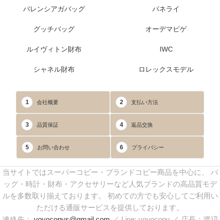
バレンシアガバッグ
パネライ
グッチバッグ
オーデマピゲ
ルイヴィトン財布
IWC
シャネル財布
ロレックスモデル
1
2
会社概要
支払い方法
3
4
品質保証
返品交換
5
6
お問い合わせ
プライバシー
当サイトではスーパーコピー・ブランドコピー商品を中心に、 バ
ッグ・時計・財布・アクセサリーなど人気ブランドの高品質モデ
ルを多数取り揃えております。 初めての方でも安心してご利用い
ただける通販サービスを提供しております。
連絡先：
yoyocopys@gmail.com
／ Line: yoyocopy ／ 店長：渡辺