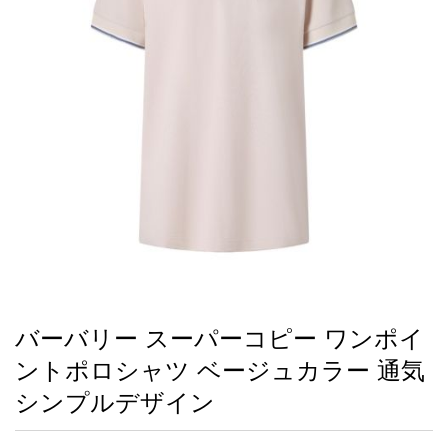
録
ー
ら
アイフォーンケ
管
せ
2026人気特集
アクセサリー
衣装セット
住まい用品
スカーフ
バッグ
ズボン
ベルト
財布
時計
小物
服
靴
ース
理
最
新
製
品
バーバリー スーパーコピー ワンポイ
お
ントポロシャツ ベージュカラー 通気
す
す
シンプルデザイン
め
商