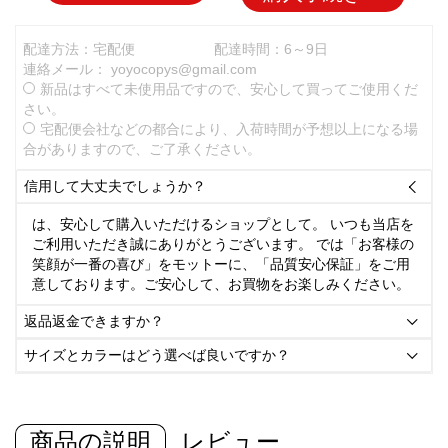
配達方法：宅配便
配達時間：6～9日
連絡メール：
yoyocopys@gmail.com
新品はすべて未使用品ですので、安心して買ってご使用くだ
さい。
宅配便会社などの都合により、入荷時間が予想以上になる場
合がありますので、ご了承ください。
信用して大丈夫でしょうか？

は、安心して購入いただけるショップとして。 いつも当店を
ご利用いただき誠にありがとうございます。 では「お客様の
笑顔が一番の喜び」をモットーに、「品質安心保証」をご用
意しております。ご安心して、お買物をお楽しみください。
返品返金できますか？

サイズとカラーはどう選べば良いですか？

商品の説明
レビュー