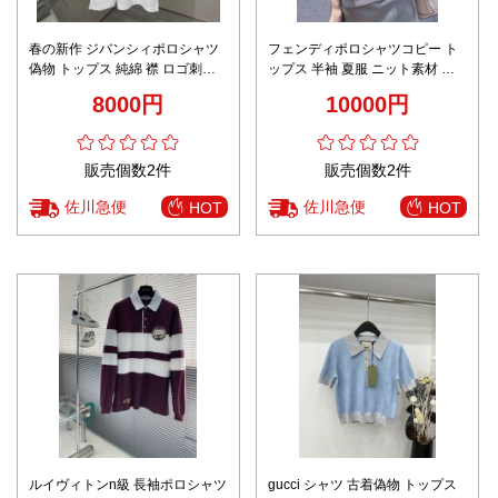
春の新作 ジバンシィポロシャツ
フェンディポロシャツコピー ト
偽物 トップス 純綿 襟 ロゴ刺繍
ップス 半袖 夏服 ニット素材 シ
シンプル 66621 ホワイト
ンプル レディース 2色可選
8000円
10000円
販売個数2件
販売個数2件
佐川急便
佐川急便
HOT
HOT
ルイヴィトンn級 長袖ポロシャツ
gucci シャツ 古着偽物 トップス