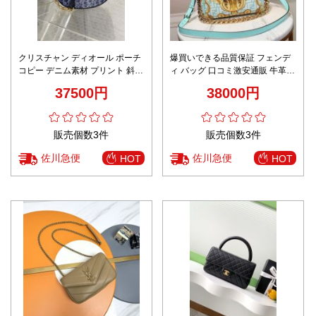
クリスチャン ディオール ポーチ
爆買いできる品質保証 フェンデ
コピー デニム素材 プリント 斜め
ィ バッグ 口コミ激安通販 牛革
掛けバッグ 上質 ブルー
持ちバッグ 通勤 斜め掛け プリン
37500円
38000円
ト ブルー
販売個数3件
販売個数3件
佐川急便
佐川急便
HOT
HOT