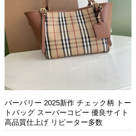
録
ー
ら
アイフォーンケ
管
せ
2026人気特集
アクセサリー
衣装セット
住まい用品
スカーフ
バッグ
ズボン
ベルト
財布
時計
小物
服
靴
ース
理
最
新
製
品
バーバリー 2025新作 チェック柄 トー
お
トバッグ スーパーコピー 優良サイト
す
す
高品質仕上げ リピーター多数
め
商