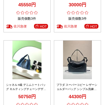
レザー仕様 数量限定入荷 人気レ
グ 型番10k943 牛革 シンプル 女
45550円
30000円
ディースモデル
性 ミニサイズ グレイ
販売個数3件
販売個数3件
佐川急便
佐川急便
HOT
HOT
シャネル n級 デニムトートバッ
プラダ スーパーコピー レザーシ
グ キルティングチェーンデザイ
ョルダーバッグ シンプル洗練デ
ン 上質感 高品質
ザイン 高級感仕上げ
50750円
44300円