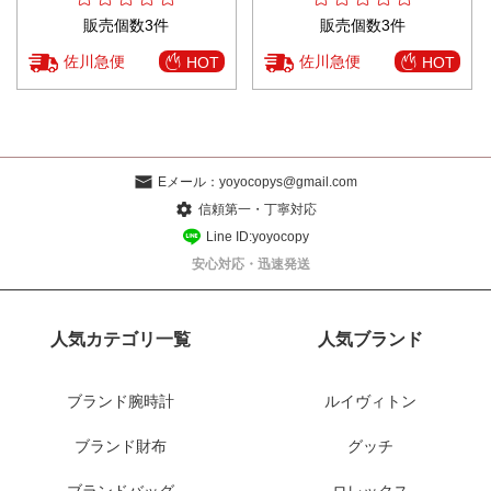
販売個数3件
販売個数3件
佐川急便
佐川急便
HOT
HOT
Eメール：
yoyocopys@gmail.com
信頼第一・丁寧対応
Line ID:yoyocopy
安心対応・迅速発送
人気カテゴリ一覧
人気ブランド
ブランド腕時計
ルイヴィトン
ブランド財布
グッチ
ブランドバッグ
ロレックス