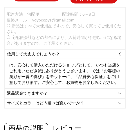
配達方法：宅配便
配達時間：6～9日
連絡メール：
yoyocopys@gmail.com
新品はすべて未使用品ですので、安心して買ってご使用くだ
さい。
宅配便会社などの都合により、入荷時間が予想以上になる場
合がありますので、ご了承ください。
信用して大丈夫でしょうか？

は、安心して購入いただけるショップとして。 いつも当店を
ご利用いただき誠にありがとうございます。 では「お客様の
笑顔が一番の喜び」をモットーに、「品質安心保証」をご用
意しております。ご安心して、お買物をお楽しみください。
返品返金できますか？

サイズとカラーはどう選べば良いですか？

商品の説明
レビュー