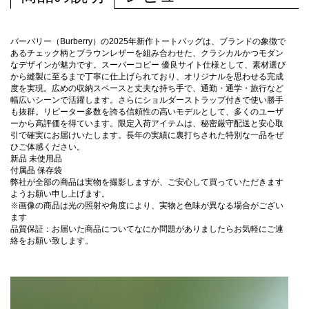
バーバリー（Burberry）の2025年新作トートバッグは、ブランドの象徴で
あるチェック柄とブラウンレザーを組み合わせた、クラシカルかつモダン
なデザインが魅力です。スーパーコピー 優良サイト仕様として、素材選び
から縫製に至るまで丁寧に仕上げられており、オリジナルを思わせる完成
度を実現。広めの収納スペースと丈夫な持ち手で、通勤・通学・旅行など
幅広いシーンで活躍します。さらにショルダーストラップ付きで使い勝手
も抜群。リピーター多数を誇る信頼性の高いモデルとして、多くのユーザ
ーから高評価を得ています。限定入荷アイテムは、秘密厳守配送と安心取
引で確実にお届けいたします。長年の実績に裏打ちされた特別な一品をぜ
ひご体感ください。
新品 未使用品
付属品 保存袋
弊社が全部の商品は実物を撮影しますが、ご安心して買っていただきます
ようお願い申し上げます。
※画像の商品は光の照射や角度により、実物と色味が異なる場合がござい
ます
品質保証：お届いた商品についてなにか問題がありましたらお気軽にご連
絡をお願い致します。