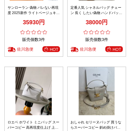
サンローラン 偽物 バレない再現
定番人気 シャネルバッグ チェー
度 2025新作 ライトベージュキル
ン 長く したい偽物 ハンドバッグ
トバッグ 高級レベル仕様と精密
牛革 優雅レディ AS3868 ブラッ
35930円
38000円
ディテール 細部まで忠実な仕上
ク
げ 発送保証 追跡可能
販売個数3件
販売個数3件
佐川急便
佐川急便
HOT
HOT
ロエベ ホワイト ミニバッグ スー
おしゃれ セリーヌバッグ 買うな
パーコピー 高再現度仕上げ 上質
らスーパーコピー 斜め掛けバッ