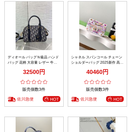
ディオール バッグＮ級品 ハンド
シャネル スパンコール チェーン
バッグ 花柄 大容量 レザー 牛革
ショルダーバッグ 2025新作 高再
シンプル スポーツ ブルー
現度 激安 高評価 口コミ多数 精
32500円
40460円
密ディテール 高級感仕上げ 安心
サイト
販売個数3件
販売個数3件
佐川急便
佐川急便
HOT
HOT