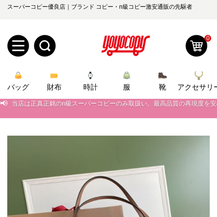
スーパーコピー優良店｜ブランド コピー・n級コピー激安通販の先駆者
0
新
バッグ
規
ロ
財布
時計
服
靴
アクセサリ
📢
当店は正真正銘のn級スーパーコピーのみ取扱い。最高品質の再現度を
📢
ユ
グ
2026春の新作続々更新中！期間中のご注文でお得な割引をご利用いただ
📢
新作入荷！ルイ・ヴィトンスーパーコピー バッグ最新モデルが登場。上
0
ー
イ
📢
当店は正真正銘のn級スーパーコピーのみ取扱い。最高品質の再現度を
ザ
ン
オ
📢
2026春の新作続々更新中！期間中のご注文でお得な割引をご利用いただ
ー
ー
お
📢
新作入荷！ルイ・ヴィトンスーパーコピー バッグ最新モデルが登場。上
yoyocopys@gmail.com
登
ダ
知