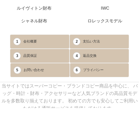
ルイヴィトン財布
IWC
シャネル財布
ロレックスモデル
1
2
会社概要
支払い方法
3
4
品質保証
返品交換
5
6
お問い合わせ
プライバシー
当サイトではスーパーコピー・ブランドコピー商品を中心に、 バ
ッグ・時計・財布・アクセサリーなど人気ブランドの高品質モデ
ルを多数取り揃えております。 初めての方でも安心してご利用い
ただける通販サービスを提供しております。
連絡先：
yoyocopys@gmail.com
／ Line: yoyocopy ／ 店長：渡辺
実香 ／ 営業時間：08：30～23：30（24時間受付）
※当WEBサイト掲載写真の無断転載・外部利用を禁止します。
Copyright © 2013-2025
YOYOCOPY
All Rights Reserved.
sitemap