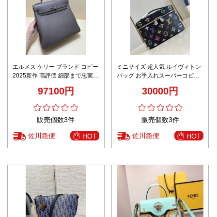
エルメス ケリー ブランド コピー
ミニサイズ 超人気 ルイヴィトン
2025新作 高評価 細部まで忠実
バッグ お手入れスーパーコピー
レビュー高リピ率 バッグ
プリント 化粧バッグ M13747 ブ
97100円
30000円
ラック
販売個数3件
販売個数3件
佐川急便
佐川急便
HOT
HOT