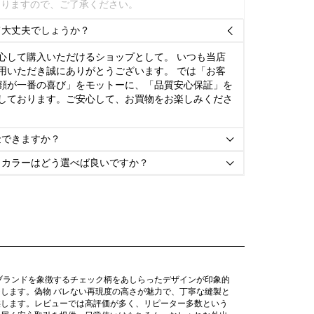
ありますので、ご了承ください。
て大丈夫でしょうか？

心して購入いただけるショップとして。 いつも当店
用いただき誠にありがとうございます。 では「お客
顔が一番の喜び」をモットーに、「品質安心保証」を
しております。ご安心して、お買物をお楽しみくださ
金できますか？

とカラーはどう選べば良いですか？

分へブランドを象徴するチェック柄をあしらったデザインが印象的
します。偽物 バレない再現度の高さが魅力で、丁寧な縫製と
供します。レビューでは高評価が多く、リピーター多数という