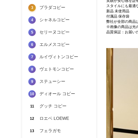
実績が安心感を証
スタイルにも最適
プラダコピー
3
新品 未使用品
付属品 保存袋
シャネルコピー
4
弊社が全部の商品
※画像の商品は光
セリーヌコピー
品質保証：お届い
5
エルメスコピー
6
ルイヴィトンコピー
7
ヴェトモンコピー
8
ステューシー
9
ディオール コピー
10
グッチ コピー
11
ロエベ LOEWE
12
フェラガモ
13