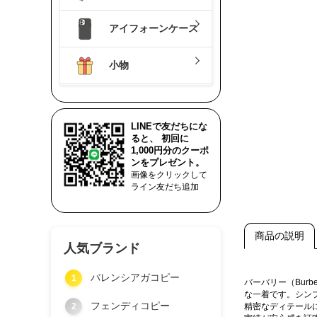
アイフォーンケース
小物
LINEで友だちにな
ると、 初回に
1,000円分のクーポ
ンをプレゼント。
画像をクリックして
ライン友だち追加
商品の説明
人気ブランド
バレンシアガコピー
1
バーバリー（Bur
な一着です。シン
フェンディコピー
2
精密なディテール