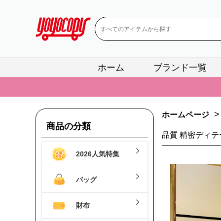
ホーム
ブランド一覧
📢
当店は正真
📢
2
>
ホームページ
📢
新作入荷！ル
商品の分類
品質 精密ディテ
📢
当店は正真
2026人気特集
📢
2
📢
新作入荷！ル
バッグ
財布