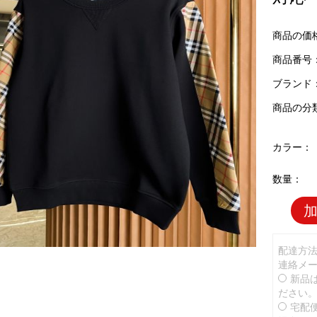
商品の価
商品番号：B
ブランド
商品の分
カラー：
数量：
配達方
連絡メ
新品
ださい
宅配