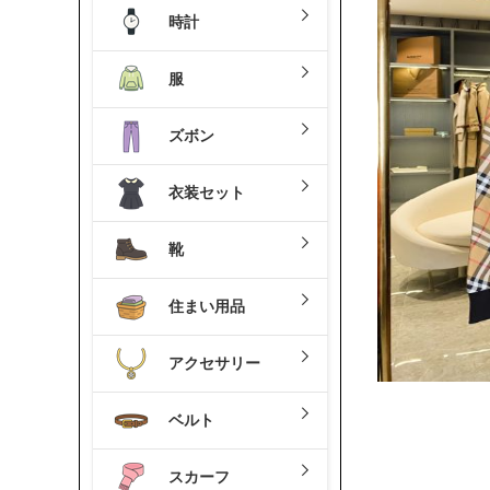
時計
服
ズボン
衣装セット
靴
住まい用品
アクセサリー
ベルト
スカーフ