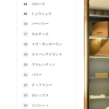
ゴローズ
14
ミュウミュウ
15
バーバリー
16
カルティエ
17
イヴ・サンローラン
18
ストーンアイランド
19
ヴァレンティノ
20
バリー
21
ティファニー
22
ロレックス
23
ジバンシィ
24