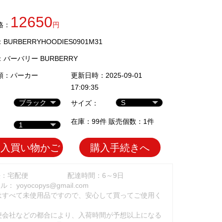
12650
格：
円
URBERRYHOODIES0901M31
：
バーバリー BURBERRY
類：
パーカー
更新日時：2025-09-01
17:09:35
サイズ：
在庫：99件 販売個数：1件
加入買い物かご
購入手続きへ
法：宅配便
配達時間：6～9日
ール：
yoyocopys@gmail.com
はすべて未使用品ですので、安心して買ってご使用く
。
便会社などの都合により、入荷時間が予想以上になる