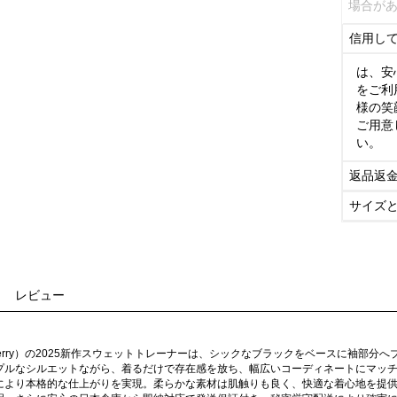
場合が
信用し
は、安
をご利
様の笑
ご用意
い。
返品返
サイズ
レビュー
berry）の2025新作スウェットトレーナーは、シックなブラックをベースに袖部
プルなシルエットながら、着るだけで存在感を放ち、幅広いコーディネートにマッチ
により本格的な仕上がりを実現。柔らかな素材は肌触りも良く、快適な着心地を提