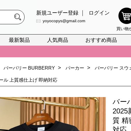
新規ユーザー登録
ログイン
yoyocopys@gmail.com
買い物
最新製品
人気商品
おすすめ商品
正銘のn級スーパーコピーのみ取扱い。最高品質の再現度を安心してお選
026春の新作続々更新中！期間中のご注文でお得な割引をご利用いただ
>
>
バーバリー BURBERRY
パーカー
バーバリー スウェ
イ・ヴィトンスーパーコピー バッグ最新モデルが登場。上質な仕上が
ール 上質感仕上げ 即納対応
正銘のn級スーパーコピーのみ取扱い。最高品質の再現度を安心してお選
026春の新作続々更新中！期間中のご注文でお得な割引をご利用いただ
バー
イ・ヴィトンスーパーコピー バッグ最新モデルが登場。上質な仕上が
202
質 
対応