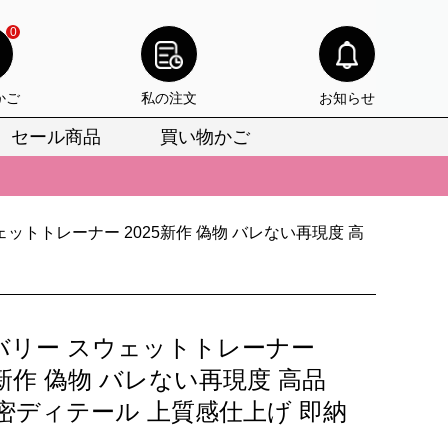
0
かご
私の注文
お知らせ
セール商品
買い物かご
びいただけます。
けます。
ットトレーナー 2025新作 偽物 バレない再現度 高
りをお見逃しなく。
びいただけます。
けます。
バリー スウェットトレーナー
りをお見逃しなく。
5新作 偽物 バレない再現度 高品
精密ディテール 上質感仕上げ 即納