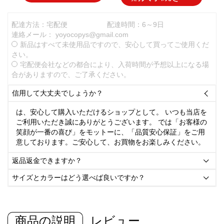
配達方法：宅配便
配達時間：6～9日
連絡メール：
yoyocopys@gmail.com
新品はすべて未使用品ですので、安心して買ってご使用くだ
さい。
宅配便会社などの都合により、入荷時間が予想以上になる場
合がありますので、ご了承ください。
信用して大丈夫でしょうか？

は、安心して購入いただけるショップとして。 いつも当店を
ご利用いただき誠にありがとうございます。 では「お客様の
笑顔が一番の喜び」をモットーに、「品質安心保証」をご用
意しております。ご安心して、お買物をお楽しみください。
返品返金できますか？

サイズとカラーはどう選べば良いですか？

商品の説明
レビュー