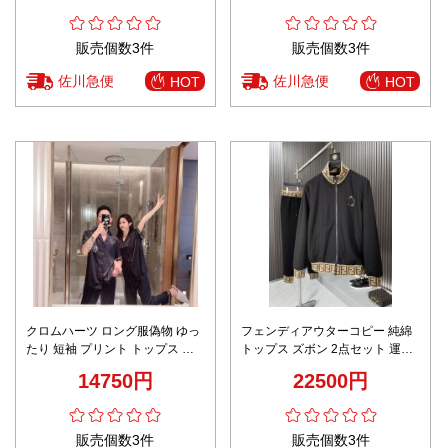
販売個数3件
販売個数3件
佐川急便
佐川急便
HOT
HOT
クロムハーツ ロング服偽物 ゆっ
フェンディアウターコピー 純綿
たり 短袖 プリント トップス ル
トップス ズボン 2点セット 運動
ームウェアセット シルク 男女兼
服 通気性いい ハイネック ブラッ
14750円
22500円
用 ブラック
ク
販売個数3件
販売個数3件