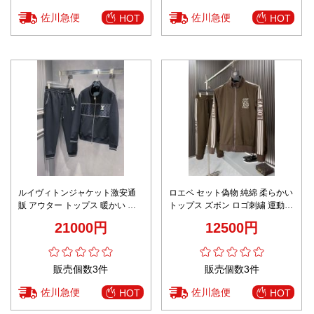
佐川急便
佐川急便
HOT
HOT
ルイヴィトンジャケット激安通
ロエベ セット偽物 純綿 柔らかい
販 アウター トップス 暖かい 高
トップス ズボン ロゴ刺繍 運動
品質 運動 ハイネック ブラック
ランキング メンズ ブラウン
21000円
12500円
販売個数3件
販売個数3件
佐川急便
佐川急便
HOT
HOT