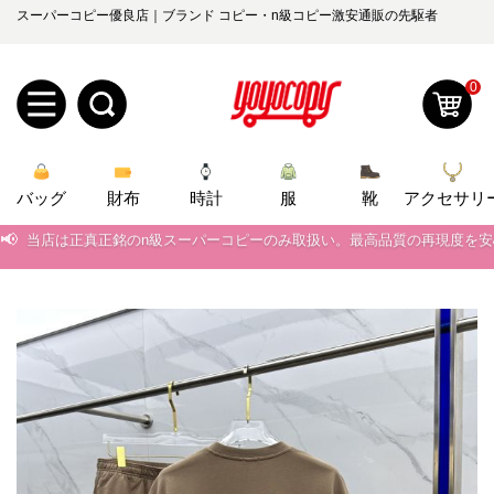
スーパーコピー優良店｜ブランド コピー・n級コピー激安通販の先駆者
0
新
バッグ
規
ロ
財布
時計
服
靴
アクセサリ
📢
当店は正真正銘のn級スーパーコピーのみ取扱い。最高品質の再現度を
ユ
グ
📢
2026春の新作続々更新中！期間中のご注文でお得な割引をご利用いただ
0
ー
イ
📢
新作入荷！ルイ・ヴィトンスーパーコピー バッグ最新モデルが登場。上
📢
当店は正真正銘のn級スーパーコピーのみ取扱い。最高品質の再現度を
ザ
ン
オ
📢
2026春の新作続々更新中！期間中のご注文でお得な割引をご利用いただ
ー
ー
お
yoyocopys@gmail.com
📢
新作入荷！ルイ・ヴィトンスーパーコピー バッグ最新モデルが登場。上
登
ダ
知