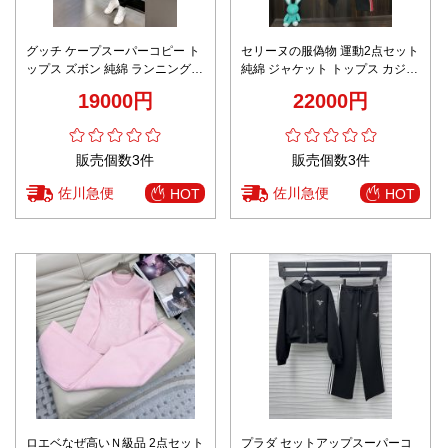
グッチ ケープスーパーコピー ト
セリーヌの服偽物 運動2点セット
ップス ズボン 純綿 ランニング 2
純綿 ジャケット トップス カジュ
点セット 運動服 ブラック
アルパンツ ランニング 柔軟 ブラ
19000円
22000円
ック
販売個数3件
販売個数3件
佐川急便
佐川急便
HOT
HOT
ロエベなぜ高いＮ級品 2点セット
プラダ セットアップスーパーコ