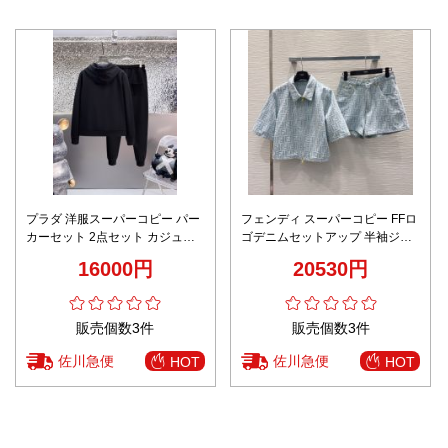
プラダ 洋服スーパーコピー パー
フェンディ スーパーコピー FFロ
カーセット 2点セット カジュア
ゴデニムセットアップ 半袖ジャ
ル 秋服 運動 ランニング シンプ
ケットショートパンツ 新作
16000円
20530円
ル ブラック
販売個数3件
販売個数3件
佐川急便
佐川急便
HOT
HOT