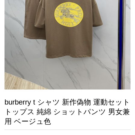
録
ー
ら
アイフォーンケ
管
せ
2026人気特集
アクセサリー
衣装セット
住まい用品
スカーフ
バッグ
ズボン
ベルト
財布
時計
小物
服
靴
ース
理
最
新
製
品
burberry t シャツ 新作偽物 運動セット
お
トップス 純綿 ショットパンツ 男女兼
す
す
用 ベージュ色
め
商