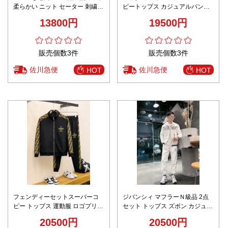
柔らかい ニット セーター 刺繍
ピートップス カジュアルパンツ
柔らかい 柔軟 ウール ピンク
運動セット 純綿 柔軟 ブラック
13800円
19500円
販売個数3件
販売個数3件
佐川急便
佐川急便
HOT
HOT
フェンディーセットスーパーコ
ジバンシィ マフラーＮ級品 2点
ピー トップス 運動服 ロゴプリン
セット トップス ズボン カジュア
ト 2点セット パーカー パンツ 柔
ルセット 純綿 ランニング プリン
20500円
20500円
軟 ブラック
ト ホワイト