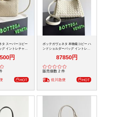
ネタ スーパーコピー
ボッテガヴェネタ 本物級コピー ハ
ッグ イントレチャー
ンドショルダーバッグ イントレチ
コンパクト設計 丁寧な
ャートレザー 上品デザイン リピー
7500円
87850円
ター多数
件
販売個数 2 件
便
佐川急便
HOT
HOT