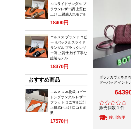
ルスライドサンダル ブ
ラウンレザー調 上質仕
上げ 上質感人気モデル
18400円
エルメス ブランド コピ
ー Hバックルスライド
サンダル ブラックレザ
ー調 上質仕上げ 丁寧な
縫製モデル
18370円
ボッテガヴェネタ n
おすすめ商品
ダーバッグ イント
込みデザイン 精密
6439
エルメス 本物級コピー
価
トングサンダル レザー
フラット ミニマル設計
販売個数 1 件
上質感仕上げ 口コミ多
数
佐川急便
17570円