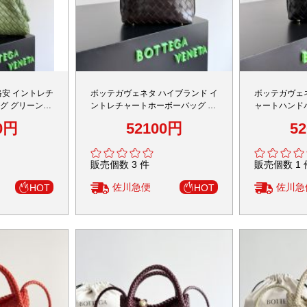
格安 イントレチ
ボッテガヴェネタ ハイブランド イ
ボッテガヴェネ
グ グリーン仕
ントレチャートホーボーバッグ ブ
ャートハンド
ラウン仕様 高評価
激安
0円
52100円
5
販売個数 3 件
販売個数 1 
佐川急便
佐川急
HOT
HOT