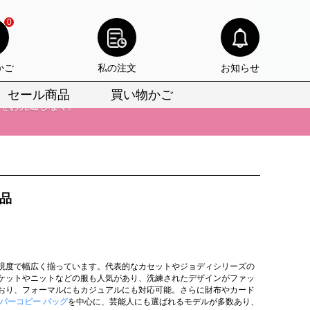
0
かご
私の注文
お知らせ
セール商品
買い物かご
びいただけます。
けます。
りをお見逃しなく。
品
びいただけます。
けます。
りをお見逃しなく。
現度で幅広く揃っています。代表的なカセットやジョディシリーズの
ケットやニットなどの服も人気があり、洗練されたデザインがファッ
おり、フォーマルにもカジュアルにも対応可能。さらに財布やカード
パーコピー バッグ
を中心に、芸能人にも選ばれるモデルが多数あり、