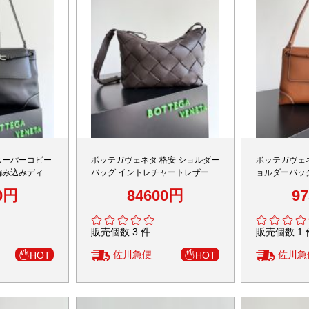
スーパーコピー
ボッテガヴェネタ 格安 ショルダー
ボッテガヴェ
編み込みディテ
バッグ イントレチャートレザー 大
ョルダーバッ
高級レベル仕様
容量設計 安心サイト
ル レザーデザ
0円
84600円
9
販売個数 3 件
販売個数 1 
佐川急便
佐川急
HOT
HOT