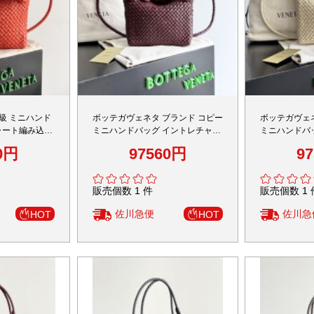
級 ミニハンド
ボッテガヴェネタ ブランド コピー
ボッテガヴェ
ャート編み込み
ミニハンドバッグ イントレチャー
ミニハンドバ
高品質
ト編み込み コンパクト設計 安心サ
ト編み込み 
0円
97560円
9
イト
縫製
販売個数 1 件
販売個数 1 
佐川急便
佐川急
HOT
HOT