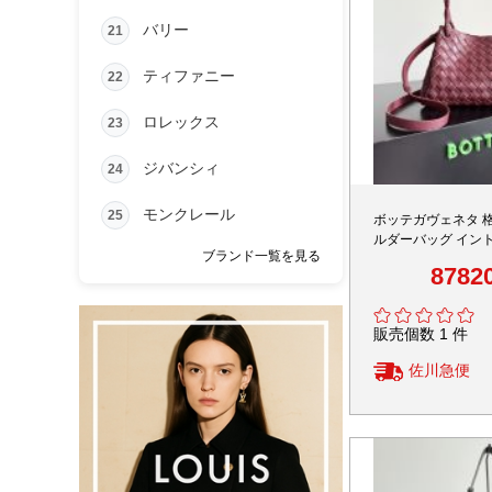
バリー
21
ティファニー
22
ロレックス
23
ジバンシィ
24
モンクレール
25
ボッテガヴェネタ 
ルダーバッグ イン
ブランド一覧を見る
ザー 上質感デザイ
8782
販売個数 1 件
佐川急便