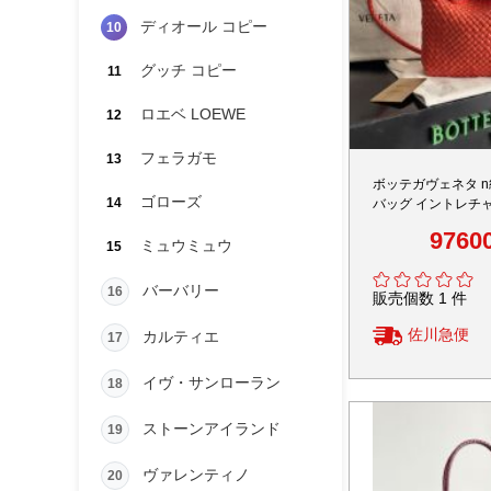
ディオール コピー
10
グッチ コピー
11
ロエベ LOEWE
12
フェラガモ
13
ボッテガヴェネタ n
ゴローズ
14
バッグ イントレチ
鮮やかカラー設計 
9760
ミュウミュウ
15
バーバリー
16
販売個数 1 件
佐川急便
カルティエ
17
イヴ・サンローラン
18
ストーンアイランド
19
ヴァレンティノ
20