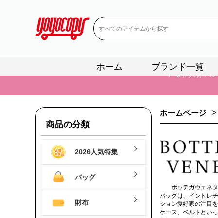
ホーム
ブランド一覧
📢
当店は正真
📢
2
>
ホームページ
📢
新作入荷！ル
商品の分類
📢
当店は正真
2026人気特集
📢
2
バッグ
📢
新作入荷！ル
ボッテガヴェネタ
バッグは、イントレチ
財布
ション愛好家の注目を
ケース、ベルトとい