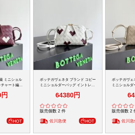
級 ミニショル
ボッテガヴェネタ ブランド コピー
ボッテガヴェ
レチャート編み
ミニショルダーバッグ イントレチ
ミニショルダ
ディテール 高評
ャート配色デザイン 高級感仕上げ
ャートデザイン
0円
64380円
6
新作
販売個数 2 件
販売個数 2 
佐川急便
佐川急
HOT
HOT