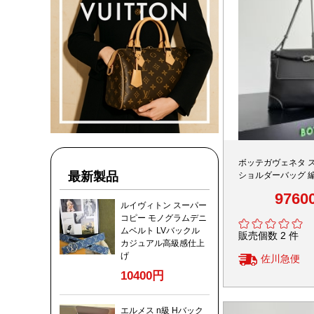
ボッテガヴェネタ 
最新製品
ショルダーバッグ 
ール レザー仕様 
9760
ルイヴィトン スーパー
コピー モノグラムデニ
ムベルト LVバックル
販売個数 2 件
カジュアル高級感仕上
げ
佐川急便
10400円
エルメス n級 Hバック