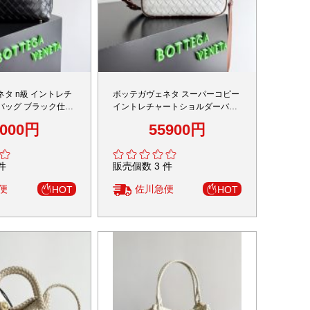
タ n級 イントレチ
ボッテガヴェネタ スーパーコピー
バッグ ブラック仕様
イントレチャートショルダーバッ
グ 編み込みデザイン 定番
2000円
55900円
件
販売個数 3 件
便
佐川急便
HOT
HOT