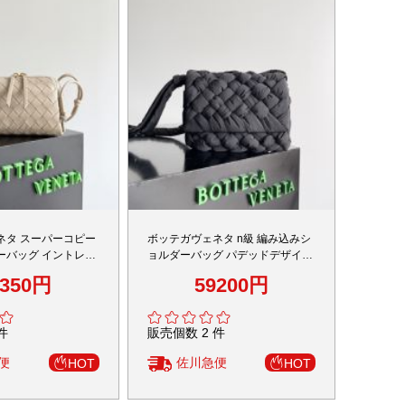
ネタ スーパーコピー
ボッテガヴェネタ n級 編み込みシ
ーバッグ イントレチ
ョルダーバッグ パデッドデザイン
 上質感 定番
ミニサイズ 上質感
4350円
59200円
件
販売個数 2 件
便
佐川急便
HOT
HOT