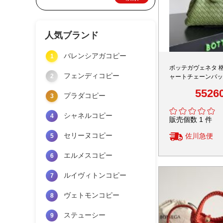
人気ブランド
バレンシアガコピー
1
ボッテガヴェネタ 
フェンディコピー
2
ャートチェーンバッ
様 口コミ多数
5526
プラダコピー
3
シャネルコピー
4
販売個数 1 件
セリーヌコピー
佐川急便
5
エルメスコピー
6
ルイヴィトンコピー
7
ヴェトモンコピー
8
ステューシー
9