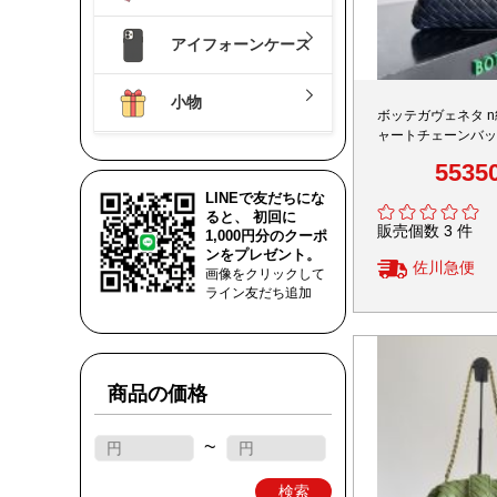
アイフォーンケース
小物
ボッテガヴェネタ n
ャートチェーンバッ
様 高品質
5535
LINEで友だちにな
ると、 初回に
販売個数 3 件
1,000円分のクーポ
ンをプレゼント。
佐川急便
画像をクリックして
ライン友だち追加
商品の価格
~
検索