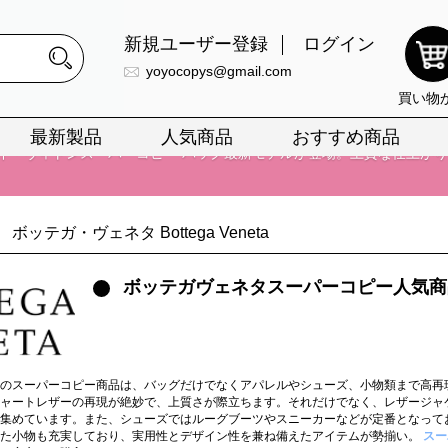
新規ユーザー登録
ログイン
yoyocopys@gmail.com
買い物
最新製品
人気商品
おすすめ商品
正銘のn級スーパーコピーのみ取扱い。最高品質の再現度を安心してお選
026春の新作続々更新中！期間中のご注文でお得な割引をご利用いただ
ボッテガ・ヴェネタ Bottega Veneta
イ・ヴィトンスーパーコピー バッグ最新モデルが登場。上質な仕上が
ボッテガヴェネタスーパーコピー人気商
正銘のn級スーパーコピーのみ取扱い。最高品質の再現度を安心してお選
026春の新作続々更新中！期間中のご注文でお得な割引をご利用いただ
イ・ヴィトンスーパーコピー バッグ最新モデルが登場。上質な仕上が
のスーパーコピー商品は、バッグだけでなくアパレルやシューズ、小物類まで高再
ャートレザーの再現が絶妙で、上質さが際立ちます。それだけでなく、レザージャ
集めています。また、シューズではルーグブーツやスニーカーなどが定番となって
った小物も充実しており、実用性とデザイン性を兼ね備えたアイテムが勢揃い。
スー