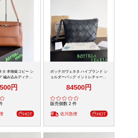
ネタ 本物級コピー シ
ボッテガヴェネタ ハイブランド シ
グ 編み込みディテー
ョルダーバッグ イントレチャート
イン 丁寧な縫製
レザー シンプル設計 高品質
7500円
84500円
件
販売個数 2 件
便
佐川急便
HOT
HOT