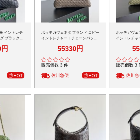
級 イントレチ
ボッテガヴェネタ ブランド コピー
ボッテガヴェ
グ ブラック仕
イントレチャートチェーンバッグ
イントレチャ
グレージュ仕様 実店舗運営
ベージュ仕様
0円
55330円
5
販売個数 3 件
販売個数 3 
佐川急便
佐川急
HOT
HOT