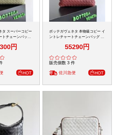
ネタ スーパーコピー
ボッテガヴェネタ 本物級コピー イ
ートチェーンバッグ
ントレチャートチェーンバッグ ピ
 安心サイト
ンク仕様 満足度高い
5300円
55290円
件
販売個数 3 件
便
佐川急便
HOT
HOT