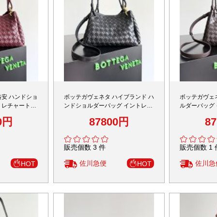
格安 ハンドショ
ボッテガヴェネタ ハイブランド ハ
ボッテガヴェネ
トレチャートレ
ンドショルダーバッグ イントレチ
ルダーバッグ
ン 数量限定入荷
ャートレザー 精密ディテール 上質
み込みデザイ
0円
87800円
8
感
再現度
販売個数 3 件
販売個数 1 
佐川急便
佐川急
HOT
HOT