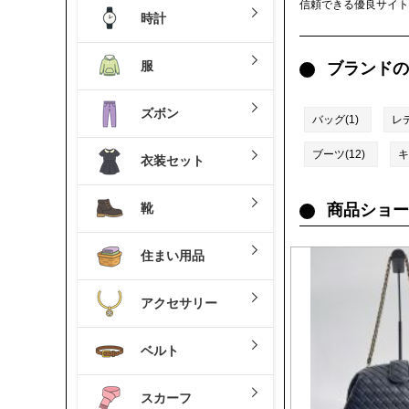
信頼できる優良サイト
時計
服
ブランドの
ズボン
バッグ(1)
レ
ブーツ(12)
キ
衣装セット
靴
商品ショー
住まい用品
アクセサリー
ベルト
スカーフ