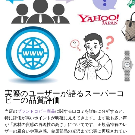
品
人
気
商
品
セ
ー
ル
商
品
実際のユーザーが語るスーパーコ
ピーの品質評価
当店の
ブランドコピー商品
に関する口コミを詳細に分析すると、
特に評価が高いポイントが明確に見えてきます。まず最も多い声
が「素材の質感の再現性の高さ」についてです。正規品特有のレ
ザーの風合いや重み感、金属部品の光沢まで忠実に再現されてい