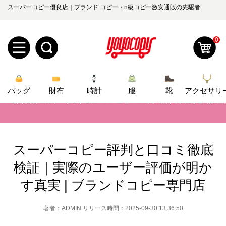
スーパーコピー優良店｜ブランド コピー・n級コピー激安通販の先駆者
📢
2026春の新作続々更新中！期間中のご注文でお得な割引をご利用いただ
📢
新作入荷！ルイ・ヴィトンスーパーコピー バッグ最新モデルが登場。上
0
📢
当店は正真正銘のn級スーパーコピーのみ取扱い。最高品質の再現度を
新
📢
2026春の新作続々更新中！期間中のご注文でお得な割引をご利用いただ
バッグ
規
ロ
財布
時計
服
靴
アクセサリ
📢
新作入荷！ルイ・ヴィトンスーパーコピー バッグ最新モデルが登場。上
ユ
グ
0
ー
イ
スーパーコピー評判と口コミ徹底
ザ
ン
検証｜実際のユーザー評価が明か
オ
す真実 | ブランドコピー専門店
ー
ー
お
yoyocopys@gmail.com
登
著者：ADMIN リリース時間：2025-09-30 13:36:50
ダ
知