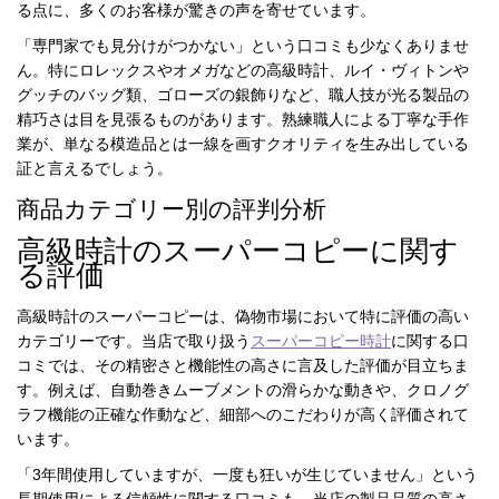
る点に、多くのお客様が驚きの声を寄せています。
「専門家でも見分けがつかない」という口コミも少なくありませ
ん。特にロレックスやオメガなどの高級時計、ルイ・ヴィトンや
グッチのバッグ類、ゴローズの銀飾りなど、職人技が光る製品の
精巧さは目を見張るものがあります。熟練職人による丁寧な手作
業が、単なる模造品とは一線を画すクオリティを生み出している
証と言えるでしょう。
商品カテゴリー別の評判分析
高級時計のスーパーコピーに関す
る評価
高級時計のスーパーコピーは、偽物市場において特に評価の高い
カテゴリーです。当店で取り扱う
スーパーコピー時計
に関する口
コミでは、その精密さと機能性の高さに言及した評価が目立ちま
す。例えば、自動巻きムーブメントの滑らかな動きや、クロノグ
ラフ機能の正確な作動など、細部へのこだわりが高く評価されて
います。
「3年間使用していますが、一度も狂いが生じていません」という