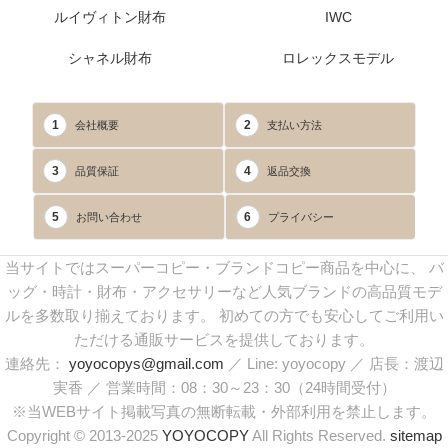
ルイヴィトン財布
IWC
シャネル財布
ロレックスモデル
1
2
会社概要
支払い方法
3
4
品質保証
返品交換
5
6
お問い合わせ
プライバシー
当サイトではスーパーコピー・ブランドコピー商品を中心に、 バ
ッグ・時計・財布・アクセサリーなど人気ブランドの高品質モデ
ルを多数取り揃えております。 初めての方でも安心してご利用い
ただける通販サービスを提供しております。
連絡先：
yoyocopys@gmail.com
／ Line: yoyocopy ／ 店長：渡辺
実香 ／ 営業時間：08：30～23：30（24時間受付）
※当WEBサイト掲載写真の無断転載・外部利用を禁止します。
Copyright © 2013-2025
YOYOCOPY
All Rights Reserved.
sitemap