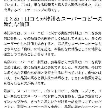
ています。これは、単なる販売者と購入者の関係を超えた、共に
成長するパートナーシップの形です。
まとめ：口コミが物語るスーパーコピーの
新たな価値
本記事では、スーパーコピーに関する実際の評判と口コミを多角
的に分析し、その品質の実態を詳しく検証してきました。多くの
ユーザーからの評価を総合すると、高品質なスーパーコピーはも
はや単なる「偽物」の域を超え、本格的な代替品としての地位を
確立しつつあることが分かります。
当店の
スーパーコピー製品
は、お客様からの貴重な口コミを真摯
に受け止め、常に品質向上に努めてきました。その結果、今日で
は多くのお客様から信頼と支持を得るに至っています。偽物とは
いえ、その品質の高さと職人技の精巧さは、まさに本物愛好家を
も唸らせるものがあります。
最後に、スーパーコピー、ブランドコピー、偽物、レプリカ、コ
ピー商品などのキーワードでお探しのお客様も、当店の豊富なラ
インナップから、きっとご満足いただける一品を見つけていただ
けます。実際のユーザーの声を参考に、品質の確かなスーパーコ