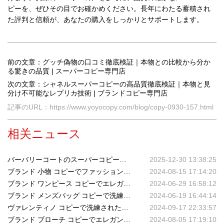
ピーを、ぜひその目でお確かめください。長年にわたる蓄積され
た評判と信頼が、あなたの購入をしっかりとサポートします。
前の文章：グッチ偽物の口コミ徹底検証｜本物との比較から分か
る驚きの品質 | スーパーコピー専門店
次の文章：シャネルスーパーコピーの高品質徹底検証｜本物と見
分け不可能なレプリカ技術 | ブランドコピー専門店
記事のURL：https://www.yoyocopy.com/blog/copy-0930-157.html
相关ニュース
バーバリーコートのスーパーコピーが追求する「ディテールの神髄」：ボタン裏から見える高品質レプリカの現在地
2025-12-30 13:38:25
ブランド 小物 コピーでファッションを引き立てる
2024-08-15 17:14:20
ブランド ワンピース コピーでエレガントなスタイルを楽しむ
2024-06-29 16:58:12
ブランド メンズバッグ コピーで洗練された男のスタイルを演出
2024-06-19 16:44:14
ヴァレンティノ コピーで洗練されたスタイルを手に入れる
2024-09-17 22:33:57
ブランド ブローチ コピーでエレガントなアクセントを加える
2024-08-05 17:19:10