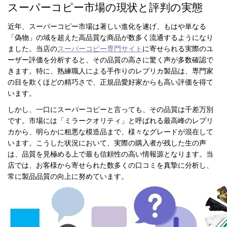
録
スーパーコピー市場の現状と評判の実態
ー
ら
近年、スーパーコピー市場は著しい進化を遂げ、もはや単なる
アイフォーンケ
管
せ
2026人気特集
アクセサリー
衣装セット
住まい用品
スカーフ
バッグ
ズボン
ベルト
財布
時計
小物
服
靴
「偽物」の域を超えた高品質な商品が数多く流通するようになり
ース
ました。当店の
スーパーコピー専門サイト
に寄せられる実際のユ
理
ーザー評価を分析すると、その品質の高さに驚く声が多数確認で
きます。特に、熟練職人による手作りのレプリカ製品は、専門家
の目を欺くほどの精巧さで、正規品愛好家からも高い評価を得て
います。
しかし、一口にスーパーコピーと言っても、その品質は千差万別
最
新
です。市場には「ミラークオリティ」と呼ばれる最高峰のレプリ
製
カから、明らかに粗悪な模造品まで、様々なグレードが混在して
品
います。こうした状況において、実際の購入者が残した生の声
は、品質を見極める上で最も信頼性の高い情報源となります。当
店では、お客様から寄せられた数多くの口コミを真摯に分析し、
常に製品品質の向上に努めています。
お
す
す
め
商