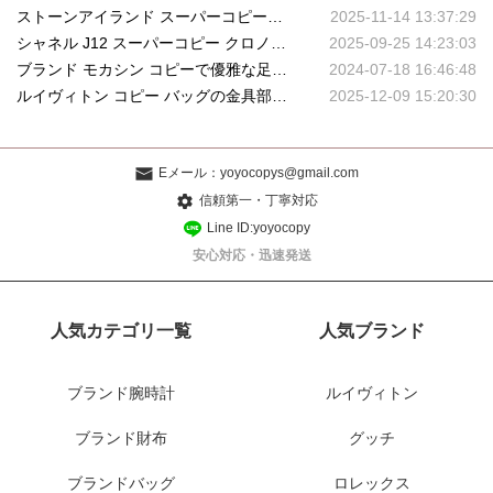
ストーンアイランド スーパーコピーを長く愛用する秘訣：機能性ジャケットの素材と手入れ
2025-11-14 13:37:29
シャネル J12 スーパーコピー クロノグラフ｜スポーティ＆エレガントを兼ね備えた2025年注目モデル
2025-09-25 14:23:03
ブランド モカシン コピーで優雅な足元を演出
2024-07-18 16:46:48
ルイヴィトン コピー バッグの金具部分の仕上げ精度を検証：刻印から機能性までの徹底分析
2025-12-09 15:20:30
Eメール：
yoyocopys@gmail.com
信頼第一・丁寧対応
Line ID:yoyocopy
安心対応・迅速発送
人気カテゴリ一覧
人気ブランド
ブランド腕時計
ルイヴィトン
ブランド財布
グッチ
ブランドバッグ
ロレックス