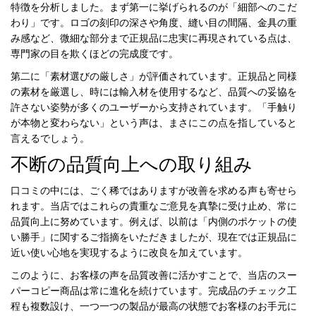
特徴を分析しました。まず第一に挙げられるのが「細部へのこだ
わり」です。ロゴの刻印の深さや角度、縫い目の間隔、金具の重
み感など、微細な部分まで正規品に忠実に再現されている点は、
専門家の目を欺くほどの完成度です。
第二に「素材選びの厳しさ」が評価されています。正規品と同様
の素材を厳選し、時には輸入材を使用するなど、品質への妥協を
許さない姿勢が多くのユーザーから支持されています。「手触り
が本物と変わらない」という声は、まさにこの点を指していると
言えるでしょう。
不断の品質向上への取り組み
口コミの中には、ごく稀ではありますが改善を求める声も寄せら
れます。当店ではこれらの貴重なご意見を真摯に受け止め、常に
品質向上に努めています。例えば、以前は「内側のポケットの使
い勝手」に関するご指摘をいただきましたが、現在では正規品に
近い使い心地を実現するように改良を加えています。
このように、お客様の声を品質改善に活かすことで、当店の
スー
パーコピー商品
は常に進化を続けています。完成品のチェック工
程も複数設け、一つ一つの製品が最高の状態でお客様のお手元に