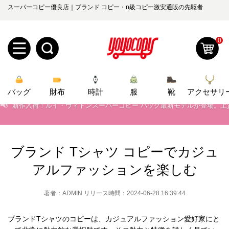
📢
当店は正真正銘のn級スーパーコピーのみ取扱い。最高品質の再現度を
スーパーコピー優良店｜ブランド コピー・n級コピー激安通販の先駆者
📢
2026春の新作続々更新中！期間中のご注文でお得な割引をご利用いただ
0
📢
新作入荷！ルイ・ヴィトンスーパーコピー バッグ最新モデルが登場。上
📢
当店は正真正銘のn級スーパーコピーのみ取扱い。最高品質の再現度を
新
📢
2026春の新作続々更新中！期間中のご注文でお得な割引をご利用いただ
バッグ
規
ロ
財布
時計
服
靴
アクセサリ
📢
新作入荷！ルイ・ヴィトンスーパーコピー バッグ最新モデルが登場。上
ユ
グ
0
ー
イ
ブランド Tシャツ コピーでカジュ
ザ
ン
アルファッションを楽しむ
オ
ー
ー
お
著者：ADMIN リリース時間：2024-06-28 16:39:44
yoyocopys@gmail.com
登
ダ
知
ブランドTシャツのコピーは、カジュアルファッション愛好家にと