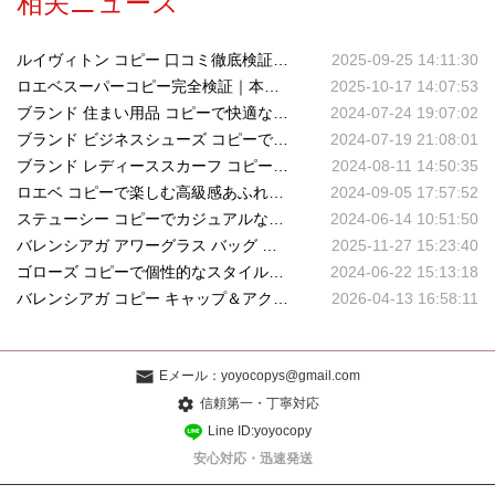
相关ニュース
ルイヴィトン コピー 口コミ徹底検証｜実際のユーザー評価と品質レビュー
2025-09-25 14:11:30
ロエベスーパーコピー完全検証｜本物と見分け不可能な品質の秘密
2025-10-17 14:07:53
ブランド 住まい用品 コピーで快適な生活空間を実現
2024-07-24 19:07:02
ブランド ビジネスシューズ コピーでプロフェッショナルな足元を演出
2024-07-19 21:08:01
ブランド レディーススカーフ コピーでエレガントな装いを
2024-08-11 14:50:35
ロエベ コピーで楽しむ高級感あふれるファッション
2024-09-05 17:57:52
ステューシー コピーでカジュアルなスタイルを手に入れる
2024-06-14 10:51:50
バレンシアガ アワーグラス バッグ スーパーコピー｜高再現度で魅せる最新モデル
2025-11-27 15:23:40
ゴローズ コピーで個性的なスタイルを楽しむ
2024-06-22 15:13:18
バレンシアガ コピー キャップ＆アクセサリー特集｜帽子・ブレスレット・ベルトの人気アイテムを徹底解説
2026-04-13 16:58:11
Eメール：
yoyocopys@gmail.com
信頼第一・丁寧対応
Line ID:yoyocopy
安心対応・迅速発送