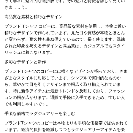
って非常に魅力的な選択肢です。その魅力と特徴を詳しく見てい
録
ー
ら
きましょう。
アイフォーンケ
高品質な素材と精巧なデザイン
管
せ
2026人気特集
アクセサリー
衣装セット
住まい用品
スカーフ
バッグ
ズボン
ベルト
財布
時計
小物
服
靴
ース
ブランド Tシャツ コピー
は、高品質な素材を使用し、本物に近い
精巧なデザインで作られています。見た目や質感が本物とほとん
理
ど変わらず、耐久性も兼ね備えているので、長く使えます。洗練
された印象を与えるデザインと高品質は、カジュアルでもスタイ
リッシュに着こなせます。
多彩なデザインと新作
最
新
ブランドTシャツのコピーには様々なデザインが揃っており、さま
製
ざまなスタイルに対応しています。シンプルで実用的なものか
品
ら、華やかで目を引くデザインまで幅広く取り揃えられていま
す。特に新作アイテムは最新トレンドを反映しており、ファッシ
ョンの幅が広がります。通販で手軽に入手できるため、忙しい人
でも利用しやすいです。
お
す
手頃な価格でラグジュアリーを楽しむ
す
め
ブランドTシャツのコピーは本物よりも手頃な価格帯で提供されて
商
います。経済的負担を軽減しつつもラグジュアリーアイテムを楽