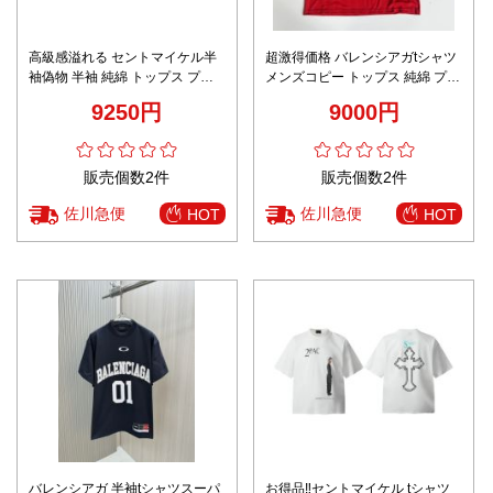
高級感溢れる セントマイケル半
超激得価格 バレンシアガtシャツ
袖偽物 半袖 純綿 トップス プリ
メンズコピー トップス 純綿 プリ
ント ブラック
ント 上質 スポーツ レッド
9250円
9000円
販売個数2件
販売個数2件
佐川急便
佐川急便
HOT
HOT
バレンシアガ 半袖tシャツスーパ
お得品‼セントマイケル tシャツ