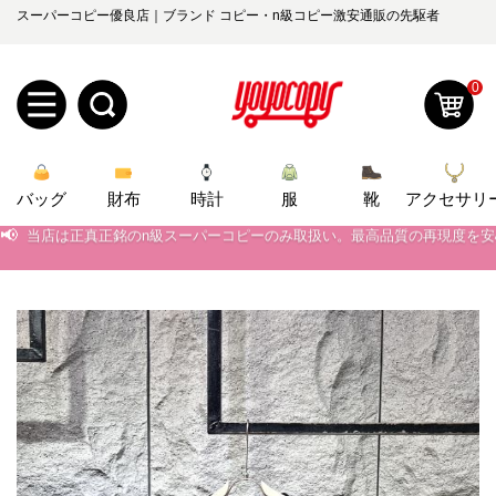
スーパーコピー優良店｜ブランド コピー・n級コピー激安通販の先駆者
0
新
バッグ
規
ロ
財布
時計
服
靴
アクセサリ
📢
当店は正真正銘のn級スーパーコピーのみ取扱い。最高品質の再現度を
📢
2026春の新作続々更新中！期間中のご注文でお得な割引をご利用いただ
ユ
グ
📢
新作入荷！ルイ・ヴィトンスーパーコピー バッグ最新モデルが登場。上
0
ー
イ
📢
当店は正真正銘のn級スーパーコピーのみ取扱い。最高品質の再現度を
ザ
ン
オ
📢
2026春の新作続々更新中！期間中のご注文でお得な割引をご利用いただ
ー
ー
お
📢
新作入荷！ルイ・ヴィトンスーパーコピー バッグ最新モデルが登場。上
yoyocopys@gmail.com
登
ダ
知