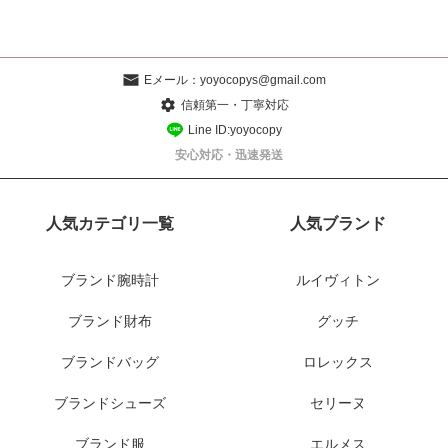
Eメール：
yoyocopys@gmail.com
信頼第一・丁寧対応
Line ID:yoyocopy
安心対応・迅速発送
人気カテゴリ一覧
人気ブランド
ブランド腕時計
ルイヴィトン
ブランド財布
グッチ
ブランドバッグ
ロレックス
ブランドシューズ
セリーヌ
ブランド服
エルメス