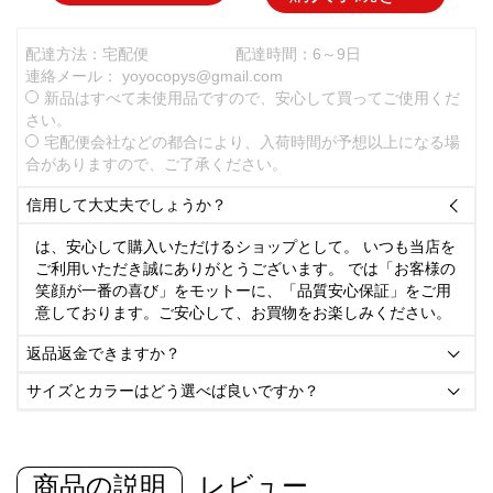
配達方法：宅配便
配達時間：6～9日
連絡メール：
yoyocopys@gmail.com
新品はすべて未使用品ですので、安心して買ってご使用くだ
さい。
宅配便会社などの都合により、入荷時間が予想以上になる場
合がありますので、ご了承ください。
信用して大丈夫でしょうか？

は、安心して購入いただけるショップとして。 いつも当店を
ご利用いただき誠にありがとうございます。 では「お客様の
笑顔が一番の喜び」をモットーに、「品質安心保証」をご用
意しております。ご安心して、お買物をお楽しみください。
返品返金できますか？

サイズとカラーはどう選べば良いですか？

商品の説明
レビュー