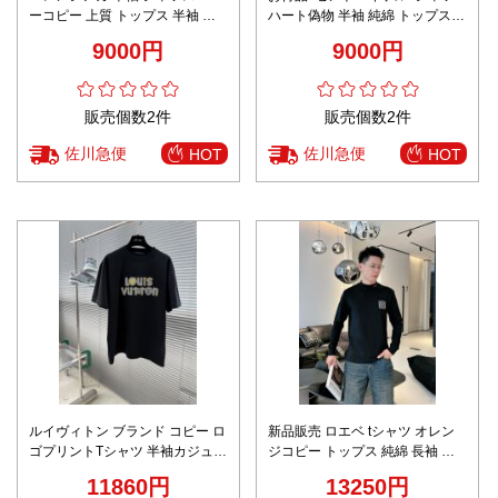
ーコピー 上質 トップス 半袖 プ
ハート偽物 半袖 純綿 トップス T
リント まるくび ブラック
シャツ プリント ホワイト
9000円
9000円
販売個数2件
販売個数2件
佐川急便
佐川急便
HOT
HOT
ルイヴィトン ブランド コピー ロ
新品販売 ロエベ tシャツ オレン
ゴプリントTシャツ 半袖カジュア
ジコピー トップス 純綿 長袖 ロ
ルデザイン 発送保証
ゴプリント ハンサム ブラック
11860円
13250円