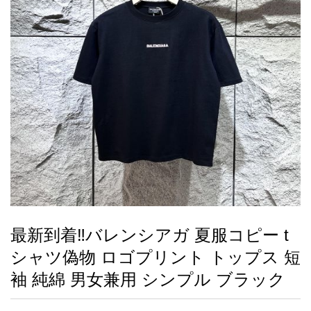
録
ー
ら
アイフォーンケ
管
せ
2026人気特集
アクセサリー
衣装セット
住まい用品
スカーフ
バッグ
ズボン
ベルト
財布
時計
小物
服
靴
ース
理
最
新
製
品
最新到着‼バレンシアガ 夏服コピー t
お
シャツ偽物 ロゴプリント トップス 短
す
す
袖 純綿 男女兼用 シンプル ブラック
め
商