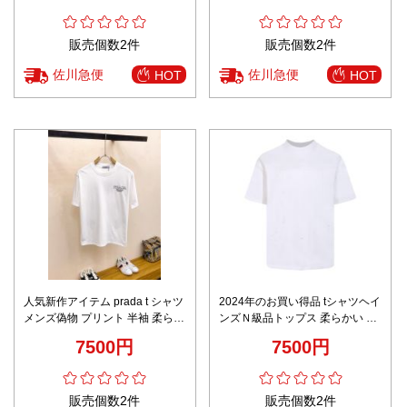
販売個数2件
販売個数2件
佐川急便
佐川急便
HOT
HOT
人気新作アイテム prada t シャツ
2024年のお買い得品 tシャツヘイ
メンズ偽物 プリント 半袖 柔らか
ンズＮ級品トップス 柔らかい 純
い トップス 純綿 ホワイト
綿 シンプル ホワイト
7500円
7500円
販売個数2件
販売個数2件