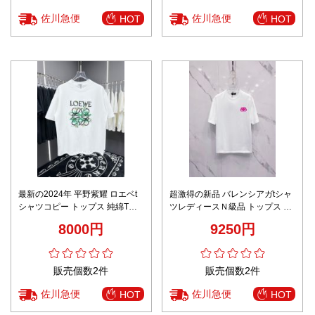
佐川急便
佐川急便
HOT
HOT
最新の2024年 平野紫耀 ロエベt
超激得の新品 バレンシアガtシャ
シャツコピー トップス 純綿Tシ
ツレディースＮ級品 トップス 半
ャツ 半袖 ロゴプリント ホワイト
袖 プリント 純綿 シンプル ホワ
8000円
9250円
イト
販売個数2件
販売個数2件
佐川急便
佐川急便
HOT
HOT