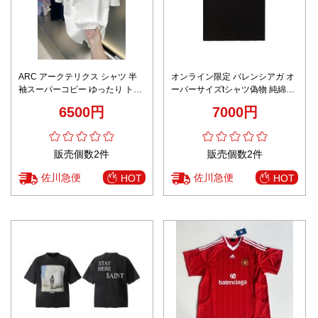
ARC アークテリクス シャツ 半
オンライン限定 バレンシアガ オ
袖スーパーコピー ゆったり トッ
ーバーサイズtシャツ偽物 純綿ト
プス 半袖 純綿 シンプル 男女兼
ップス 半袖 柔軟 プリント 男女
6500円
7000円
用 ホワイト
兼用 ブラック
販売個数2件
販売個数2件
佐川急便
佐川急便
HOT
HOT