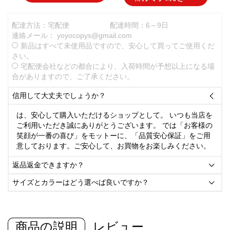
配達方法：宅配便
配達時間：6～9日
連絡メール：
yoyocopys@gmail.com
新品はすべて未使用品ですので、安心して買ってご使用くだ
さい。
宅配便会社などの都合により、入荷時間が予想以上になる場
合がありますので、ご了承ください。
信用して大丈夫でしょうか？

は、安心して購入いただけるショップとして。 いつも当店を
ご利用いただき誠にありがとうございます。 では「お客様の
笑顔が一番の喜び」をモットーに、「品質安心保証」をご用
意しております。ご安心して、お買物をお楽しみください。
返品返金できますか？

サイズとカラーはどう選べば良いですか？

商品の説明
レビュー