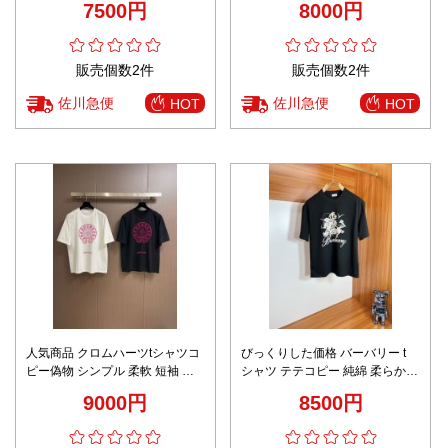
7500円
8000円
販売個数2件
販売個数2件
佐川急便
佐川急便
HOT
HOT
人気商品 クロムハーツtシャツコ
びっくりした価格 バーバリー t
ピー偽物 シンプル 柔軟 短袖 プ
シャツ テテコピー 純綿 柔らかい
リント トップス カジュアル
男女兼用 トップス 短袖 ブラック
9000円
8500円
100％綿 多色可選