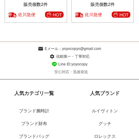
販売個数2件
販売個数2件
佐川急便
佐川急便
HOT
HOT
Eメール：
yoyocopys@gmail.com
信頼第一・丁寧対応
Line ID:yoyocopy
安心対応・迅速発送
人気カテゴリ一覧
人気ブランド
ブランド腕時計
ルイヴィトン
ブランド財布
グッチ
ブランドバッグ
ロレックス