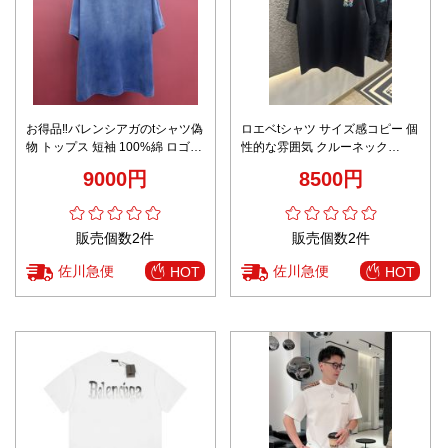
お得品‼バレンシアガのtシャツ偽
ロエベtシャツ サイズ感コピー 個
物 トップス 短袖 100%綿 ロゴプ
性的な雰囲気 クルーネック
リント ゆったり ブルー
100％綿 トップス 半袖 ロゴ刺繍
9000円
8500円
芸術感 ブラック
販売個数2件
販売個数2件
佐川急便
佐川急便
HOT
HOT