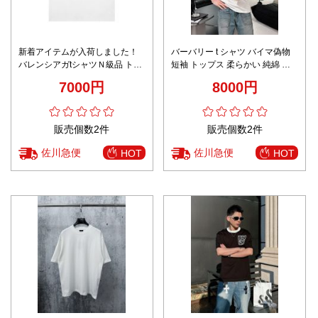
新着アイテムが入荷しました！
バーバリー t シャツ バイマ偽物
バレンシアガtシャツＮ級品 トッ
短袖 トップス 柔らかい 純綿 ゆ
プス 柔らかい ロゴプリント 純綿
ったり ブラック
7000円
8000円
ホワイト
販売個数2件
販売個数2件
佐川急便
佐川急便
HOT
HOT