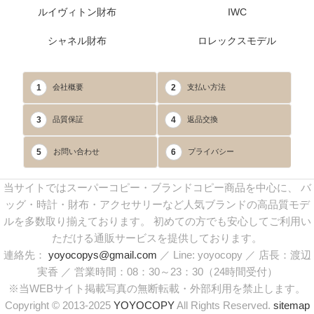
ルイヴィトン財布
IWC
シャネル財布
ロレックスモデル
1
2
会社概要
支払い方法
3
4
品質保証
返品交換
5
6
お問い合わせ
プライバシー
当サイトではスーパーコピー・ブランドコピー商品を中心に、 バ
ッグ・時計・財布・アクセサリーなど人気ブランドの高品質モデ
ルを多数取り揃えております。 初めての方でも安心してご利用い
ただける通販サービスを提供しております。
連絡先：
yoyocopys@gmail.com
／ Line: yoyocopy ／ 店長：渡辺
実香 ／ 営業時間：08：30～23：30（24時間受付）
※当WEBサイト掲載写真の無断転載・外部利用を禁止します。
Copyright © 2013-2025
YOYOCOPY
All Rights Reserved.
sitemap