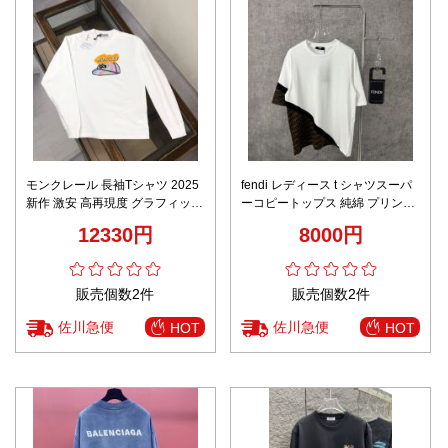
モンクレール 長袖Tシャツ 2025
fendi レディース t シャツスーパ
新作 激安 高再現度 グラフィック
ーコピートップス 純綿 プリント
ロゴデザイン 上質コットン使用
縞 短袖 ゆったり ホワイト
12330円
8000円
快適な着心地 安心サイト
販売個数2件
販売個数2件
佐川急便
佐川急便
HOT
HOT