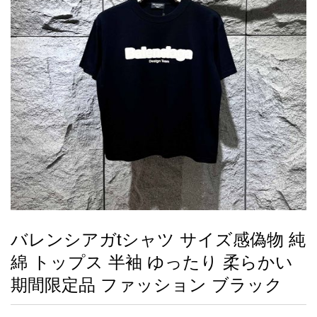
録
ー
ら
アイフォーンケ
管
せ
2026人気特集
アクセサリー
衣装セット
住まい用品
スカーフ
バッグ
ズボン
ベルト
財布
時計
小物
服
靴
ース
理
最
新
製
品
バレンシアガtシャツ サイズ感偽物 純
お
綿 トップス 半袖 ゆったり 柔らかい
す
す
期間限定品 ファッション ブラック
め
商