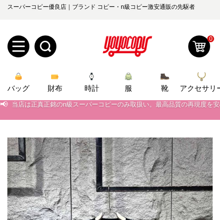
スーパーコピー優良店｜ブランド コピー・n級コピー激安通販の先駆者
0
新
バッグ
規
ロ
財布
時計
服
靴
アクセサリ
📢
当店は正真正銘のn級スーパーコピーのみ取扱い。最高品質の再現度を
📢
2026春の新作続々更新中！期間中のご注文でお得な割引をご利用いただ
ユ
グ
📢
新作入荷！ルイ・ヴィトンスーパーコピー バッグ最新モデルが登場。上
0
ー
イ
📢
当店は正真正銘のn級スーパーコピーのみ取扱い。最高品質の再現度を
ザ
ン
オ
📢
2026春の新作続々更新中！期間中のご注文でお得な割引をご利用いただ
ー
ー
お
📢
新作入荷！ルイ・ヴィトンスーパーコピー バッグ最新モデルが登場。上
yoyocopys@gmail.com
登
ダ
知