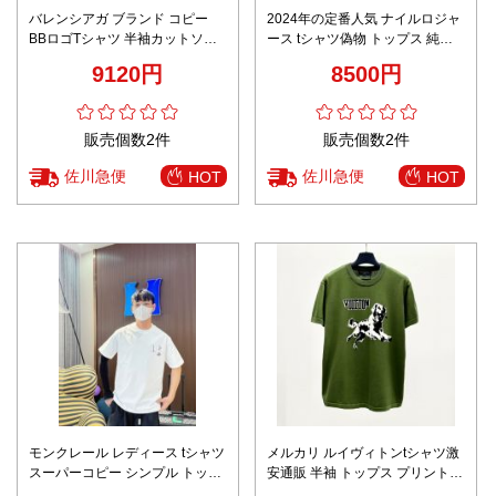
バレンシアガ ブランド コピー
2024年の定番人気 ナイルロジャ
BBロゴTシャツ 半袖カットソー
ース tシャツ偽物 トップス 純綿
ホワイトカラー バックデザイン
半袖 ロゴプリント 柔らかい ロエ
9120円
8500円
口コミ多数
ベ ブラック
販売個数2件
販売個数2件
佐川急便
佐川急便
HOT
HOT
モンクレール レディース tシャツ
メルカリ ルイヴィトンtシャツ激
スーパーコピー シンプル トップ
安通販 半袖 トップス プリント
ス 純綿 プリント ホワイト
数量限定 純綿 グリーン