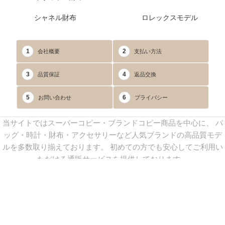
シャネル財布
ロレックスモデル
1
2
会社概要
支払い方法
3
4
品質保証
返品交換
5
6
お問い合わせ
プライバシー
当サイトではスーパーコピー・ブランドコピー商品を中心に、 バ
ッグ・時計・財布・アクセサリーなど人気ブランドの高品質モデ
ルを多数取り揃えております。 初めての方でも安心してご利用い
ただける通販サービスを提供しております。
連絡先：
yoyocopys@gmail.com
／ Line: yoyocopy ／ 店長：渡辺
実香 ／ 営業時間：08：30～23：30（24時間受付）
※当WEBサイト掲載写真の無断転載・外部利用を禁止します。
Copyright © 2013-2025
YOYOCOPY
All Rights Reserved.
sitemap