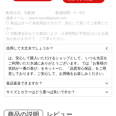
配達方法：宅配便
配達時間：6～9日
連絡メール：
yoyocopys@gmail.com
新品はすべて未使用品ですので、安心して買ってご使用くだ
さい。
宅配便会社などの都合により、入荷時間が予想以上になる場
合がありますので、ご了承ください。
信用して大丈夫でしょうか？

は、安心して購入いただけるショップとして。 いつも当店を
ご利用いただき誠にありがとうございます。 では「お客様の
笑顔が一番の喜び」をモットーに、「品質安心保証」をご用
意しております。ご安心して、お買物をお楽しみください。
返品返金できますか？

サイズとカラーはどう選べば良いですか？

商品の説明
レビュー