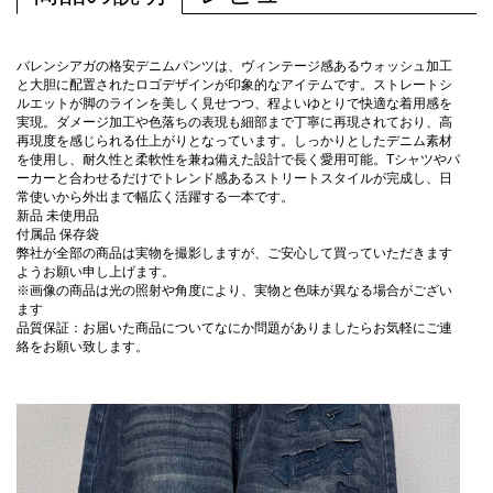
バレンシアガの格安デニムパンツは、ヴィンテージ感あるウォッシュ加工
と大胆に配置されたロゴデザインが印象的なアイテムです。ストレートシ
ルエットが脚のラインを美しく見せつつ、程よいゆとりで快適な着用感を
実現。ダメージ加工や色落ちの表現も細部まで丁寧に再現されており、高
再現度を感じられる仕上がりとなっています。しっかりとしたデニム素材
を使用し、耐久性と柔軟性を兼ね備えた設計で長く愛用可能。Tシャツやパ
ーカーと合わせるだけでトレンド感あるストリートスタイルが完成し、日
常使いから外出まで幅広く活躍する一本です。
新品 未使用品
付属品 保存袋
弊社が全部の商品は実物を撮影しますが、ご安心して買っていただきます
ようお願い申し上げます。
※画像の商品は光の照射や角度により、実物と色味が異なる場合がござい
ます
品質保証：お届いた商品についてなにか問題がありましたらお気軽にご連
絡をお願い致します。