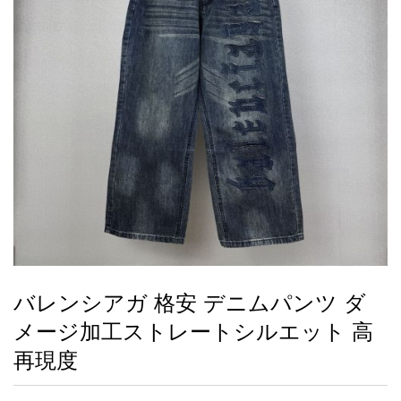
録
ー
ら
アイフォーンケ
管
せ
2026人気特集
アクセサリー
衣装セット
住まい用品
スカーフ
バッグ
ズボン
ベルト
財布
時計
小物
服
靴
ース
理
最
新
製
品
バレンシアガ 格安 デニムパンツ ダ
お
メージ加工ストレートシルエット 高
す
す
再現度
め
商