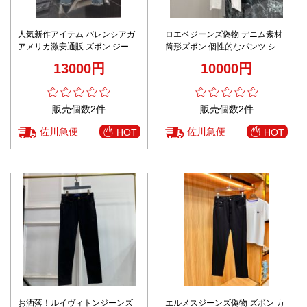
人気新作アイテム バレンシアガ
ロエベジーンズ偽物 デニム素材
アメリカ激安通販 ズボン ジーン
筒形ズボン 個性的なパンツ シン
ズ パンツ デニム 美脚 メンズ ブ
プル ホワイト
13000円
10000円
ルー
販売個数2件
販売個数2件
佐川急便
佐川急便
HOT
HOT
お洒落！ルイヴィトンジーンズ
エルメスジーンズ偽物 ズボン カ