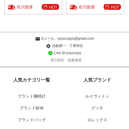
佐川急便
佐川急便
HOT
HOT
Eメール：
yoyocopys@gmail.com
信頼第一・丁寧対応
Line ID:yoyocopy
安心対応・迅速発送
人気カテゴリ一覧
人気ブランド
ブランド腕時計
ルイヴィトン
ブランド財布
グッチ
ブランドバッグ
ロレックス