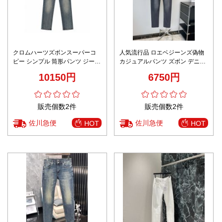
クロムハーツズボンスーパーコ
人気流行品 ロエベジーンズ偽物
ピー シンプル 筒形パンツ ジーン
カジュアルパンツ ズボン デニム
ズ デニム素材 プリント ブルー
素材 弾性がいい 美脚 ブルー
10150円
6750円
販売個数2件
販売個数2件
佐川急便
佐川急便
HOT
HOT