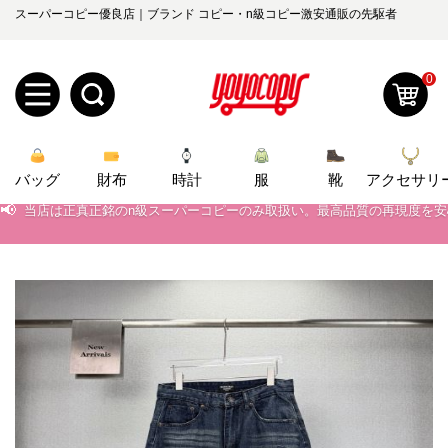
スーパーコピー優良店｜ブランド コピー・n級コピー激安通販の先駆者
0
新
バッグ
規
ロ
財布
時計
服
靴
アクセサリ
📢
当店は正真正銘のn級スーパーコピーのみ取扱い。最高品質の再現度を
📢
2026春の新作続々更新中！期間中のご注文でお得な割引をご利用いただ
ユ
グ
📢
新作入荷！ルイ・ヴィトンスーパーコピー バッグ最新モデルが登場。上
0
ー
イ
📢
当店は正真正銘のn級スーパーコピーのみ取扱い。最高品質の再現度を
ザ
ン
オ
📢
2026春の新作続々更新中！期間中のご注文でお得な割引をご利用いただ
ー
ー
お
📢
新作入荷！ルイ・ヴィトンスーパーコピー バッグ最新モデルが登場。上
yoyocopys@gmail.com
登
ダ
知