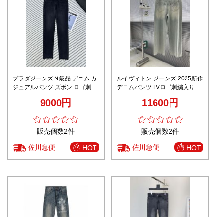
プラダジーンズＮ級品 デニム カ
ルイヴィトン ジーンズ 2025新作
ジュアルパンツ ズボン ロゴ刺繍
デニムパンツ LVロゴ刺繍入り ブ
美脚 弾性がいい ブルー
ランド コピー 安全通販
9000円
11600円
販売個数2件
販売個数2件
佐川急便
佐川急便
HOT
HOT