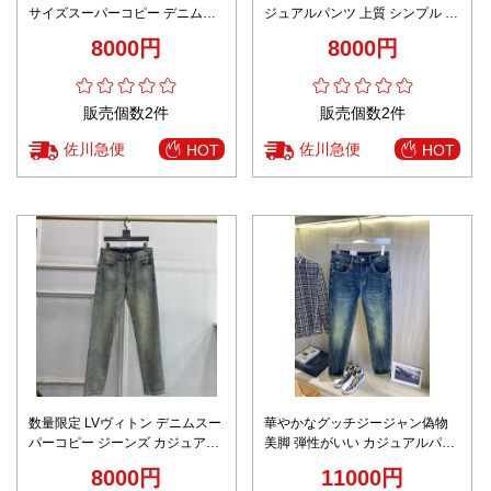
サイズスーパーコピー デニム素
ジュアルパンツ 上質 シンプル デ
材 カジュアルズボン パンツ 筒形
ニム素材 ブラック
8000円
8000円
シンプル ブラック
販売個数2件
販売個数2件
佐川急便
佐川急便
HOT
HOT
数量限定 LVヴィトン デニムスー
華やかなグッチジージャン偽物
パーコピー ジーンズ カジュアル
美脚 弾性がいい カジュアルパン
ズボン パンツ 筒形 グレイ
ツ デニム ズボン ブルー
8000円
11000円