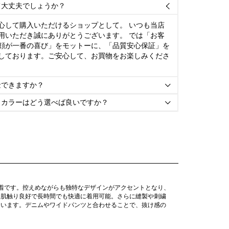
て大丈夫でしょうか？

心して購入いただけるショップとして。 いつも当店
用いただき誠にありがとうございます。 では「お客
顔が一番の喜び」をモットーに、「品質安心保証」を
しております。ご安心して、お買物をお楽しみくださ
金できますか？

とカラーはどう選べば良いですか？

着です。控えめながらも独特なデザインがアクセントとなり、
、肌触り良好で長時間でも快適に着用可能。さらに縫製や刺繍
ています。デニムやワイドパンツと合わせることで、抜け感の