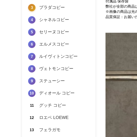
付属品 保存袋
弊社が全部の商品
プラダコピー
3
※画像の商品は光
品質保証：お届い
シャネルコピー
4
セリーヌコピー
5
エルメスコピー
6
ルイヴィトンコピー
7
ヴェトモンコピー
8
ステューシー
9
ディオール コピー
10
グッチ コピー
11
ロエベ LOEWE
12
フェラガモ
13