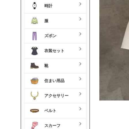
時計
服
ズボン
衣装セット
靴
住まい用品
アクセサリー
ベルト
スカーフ