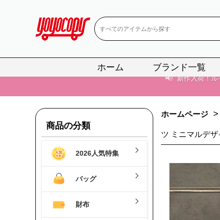
ホーム
ブランド一覧
📢
当店は正真
📢
2
>
ホームページ
📢
新作入荷！ル
商品の分類
ツ ミニマルデザ
📢
当店は正真
2026人気特集
📢
2
バッグ
📢
新作入荷！ル
財布