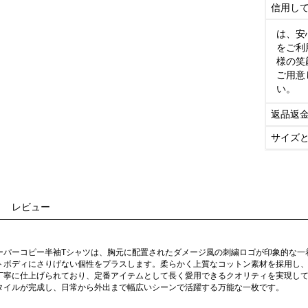
信用し
は、安
をご利
様の笑
ご用意
い。
返品返
サイズ
レビュー
ーパーコピー半袖Tシャツは、胸元に配置されたダメージ風の刺繍ロゴが印象的な一
トボディにさりげない個性をプラスします。柔らかく上質なコットン素材を採用し
丁寧に仕上げられており、定番アイテムとして長く愛用できるクオリティを実現し
タイルが完成し、日常から外出まで幅広いシーンで活躍する万能な一枚です。