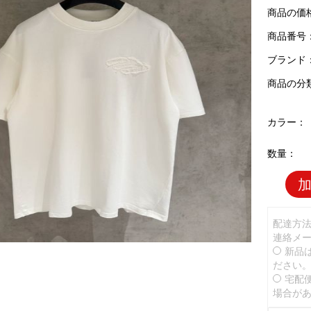
商品の価
商品番号：B
ブランド
商品の分
カラー：
数量：
配達方
連絡メ
新品
ださい
宅配
場合が