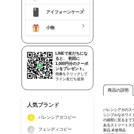
アイフォーンケース
小物
LINEで友だちにな
ると、 初回に
1,000円分のクーポ
ンをプレゼント。
画像をクリックして
ライン友だち追加
商品の説明
人気ブランド
バレンシアガのス
シンプルなホワイ
バレンシアガコピー
1
の細部に至るまで
あるストリートス
フェンディコピー
2
新品 未使用品