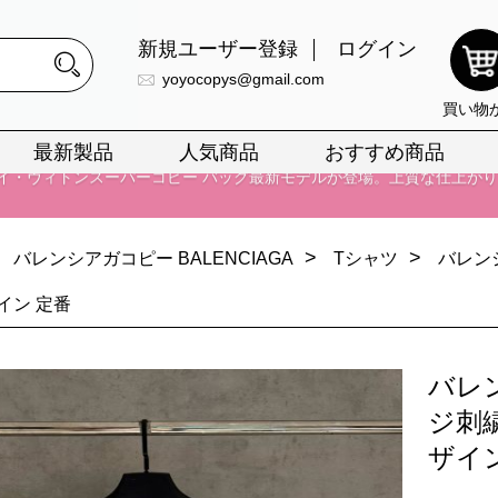
新規ユーザー登録
ログイン
yoyocopys@gmail.com
買い物
最新製品
人気商品
おすすめ商品
正銘のn級スーパーコピーのみ取扱い。最高品質の再現度を安心してお選
026春の新作続々更新中！期間中のご注文でお得な割引をご利用いただ
>
>
バレンシアガコピー BALENCIAGA
Tシャツ
バレン
イ・ヴィトンスーパーコピー バッグ最新モデルが登場。上質な仕上が
イン 定番
正銘のn級スーパーコピーのみ取扱い。最高品質の再現度を安心してお選
026春の新作続々更新中！期間中のご注文でお得な割引をご利用いただ
バレ
イ・ヴィトンスーパーコピー バッグ最新モデルが登場。上質な仕上が
ジ刺
ザイ