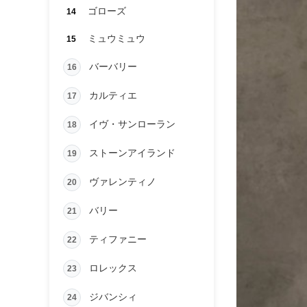
ゴローズ
14
ミュウミュウ
15
バーバリー
16
カルティエ
17
イヴ・サンローラン
18
ストーンアイランド
19
ヴァレンティノ
20
バリー
21
ティファニー
22
ロレックス
23
ジバンシィ
24