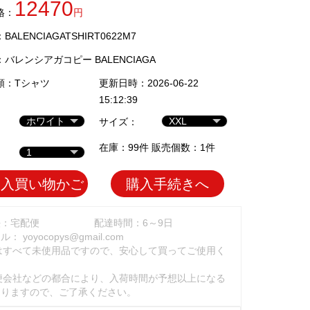
12470
格：
円
ALENCIAGATSHIRT0622M7
：
バレンシアガコピー BALENCIAGA
類：
Tシャツ
更新日時：2026-06-22
15:12:39
サイズ：
在庫：99件 販売個数：1件
加入買い物かご
購入手続きへ
法：宅配便
配達時間：6～9日
ール：
yoyocopys@gmail.com
はすべて未使用品ですので、安心して買ってご使用く
。
便会社などの都合により、入荷時間が予想以上になる
ありますので、ご了承ください。