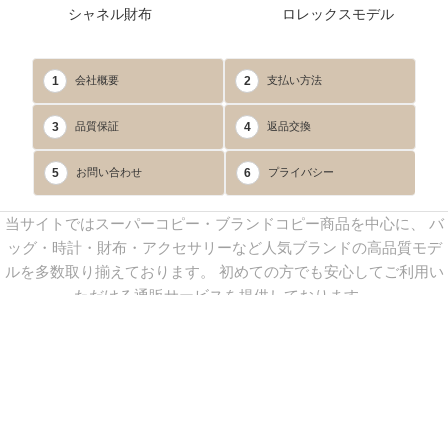
シャネル財布
ロレックスモデル
1
2
会社概要
支払い方法
3
4
品質保証
返品交換
5
6
お問い合わせ
プライバシー
当サイトではスーパーコピー・ブランドコピー商品を中心に、 バ
ッグ・時計・財布・アクセサリーなど人気ブランドの高品質モデ
ルを多数取り揃えております。 初めての方でも安心してご利用い
ただける通販サービスを提供しております。
連絡先：
yoyocopys@gmail.com
／ Line: yoyocopy ／ 店長：渡辺
実香 ／ 営業時間：08：30～23：30（24時間受付）
※当WEBサイト掲載写真の無断転載・外部利用を禁止します。
Copyright © 2013-2025
YOYOCOPY
All Rights Reserved.
sitemap