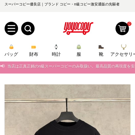
スーパーコピー優良店｜ブランド コピー・n級コピー激安通販の先駆者
0
新
バッグ
規
ロ
財布
時計
服
靴
アクセサリ
📢
当店は正真正銘のn級スーパーコピーのみ取扱い。最高品質の再現度を
ユ
グ
📢
2026春の新作続々更新中！期間中のご注文でお得な割引をご利用いただ
0
ー
イ
📢
新作入荷！ルイ・ヴィトンスーパーコピー バッグ最新モデルが登場。上
ザ
ン
📢
当店は正真正銘のn級スーパーコピーのみ取扱い。最高品質の再現度を
オ
📢
2026春の新作続々更新中！期間中のご注文でお得な割引をご利用いただ
ー
ー
お
yoyocopys@gmail.com
📢
新作入荷！ルイ・ヴィトンスーパーコピー バッグ最新モデルが登場。上
登
ダ
知