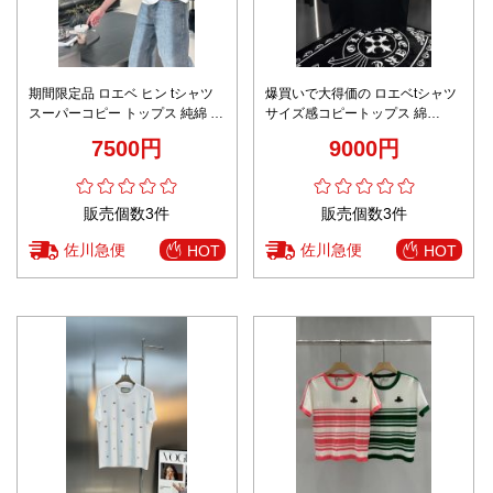
期間限定品 ロエベ ヒン tシャツ
爆買いで大得価の ロエベtシャツ
スーパーコピー トップス 純綿 半
サイズ感コピートップス 綿
袖 ロゴプリント 柔軟 ホワイト
100％ 半袖 ロゴプリント ブラッ
7500円
9000円
ク
販売個数3件
販売個数3件
佐川急便
佐川急便
HOT
HOT