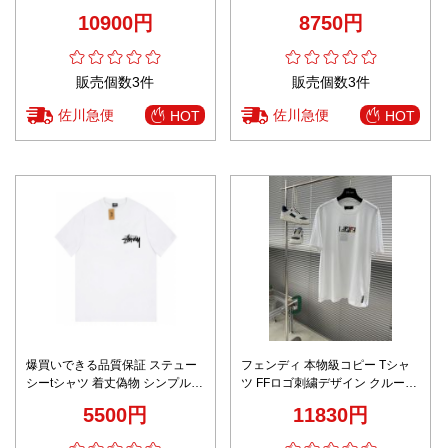
刺繍 襟ロゴ入り 通気 快適な着心
プス プリント ホワイト
10900円
8750円
地 シンプルデザイン 安心サイト
販売個数3件
販売個数3件
佐川急便
佐川急便
HOT
HOT
爆買いできる品質保証 ステュー
フェンディ 本物級コピー Tシャ
シーtシャツ 着丈偽物 シンプル
ツ FFロゴ刺繍デザイン クルーネ
純綿 半袖 プリント ファッション
ック仕様 シンプルデザイン
5500円
11830円
人気新作 ホワイト