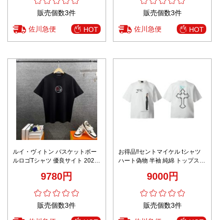
販売個数3件
販売個数3件
佐川急便
佐川急便
HOT
HOT
ルイ・ヴィトン バスケットボー
お得品‼セントマイケル tシャツ
ルロゴTシャツ 優良サイト 2026
ハート偽物 半袖 純綿 トップス T
新作 高再現度 通気 快適な着心地
シャツ プリント ホワイト
9780円
9000円
上質感 丁寧な縫製 高品質
販売個数3件
販売個数3件