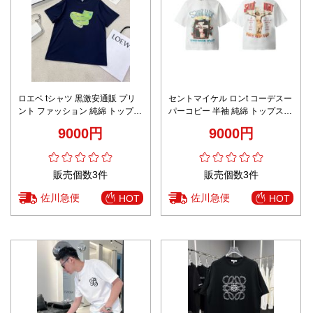
ロエベ tシャツ 黒激安通販 プリ
セントマイケル ロンt コーデスー
ント ファッション 純綿 トップス
パーコピー 半袖 純綿 トップス
短袖 L611210 ブルー
プリント ホワイト
9000円
9000円
販売個数3件
販売個数3件
佐川急便
佐川急便
HOT
HOT