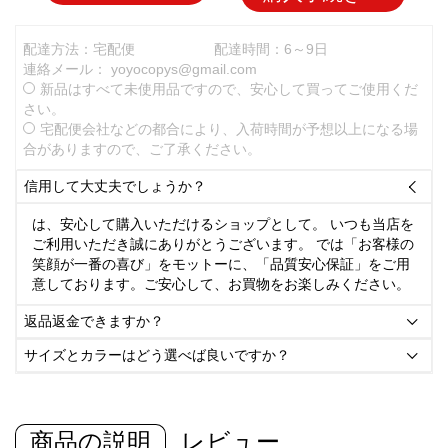
配達方法：宅配便
配達時間：6～9日
連絡メール：
yoyocopys@gmail.com
新品はすべて未使用品ですので、安心して買ってご使用くだ
さい。
宅配便会社などの都合により、入荷時間が予想以上になる場
合がありますので、ご了承ください。
信用して大丈夫でしょうか？

は、安心して購入いただけるショップとして。 いつも当店を
ご利用いただき誠にありがとうございます。 では「お客様の
笑顔が一番の喜び」をモットーに、「品質安心保証」をご用
意しております。ご安心して、お買物をお楽しみください。
返品返金できますか？

サイズとカラーはどう選べば良いですか？

商品の説明
レビュー