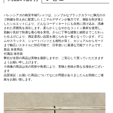
バレンシアガの格安半袖Tシャツは、シンプルなブラックカラーに胸元のロ
ゴ刺繍を控えめに配置したミニマルデザインが魅力です。無駄を削ぎ落と
したシルエットにより、どんなコーディネートにも自然に溶け込み、洗練
された雰囲気を演出します。柔らかくしなやかなコットン素材を使用し、
肌触り良好で快適な着心地を実現。さらに丁寧な縫製と細部までこだわっ
た仕上げにより、満足度高い品質を感じられる一着となっています。デニ
ムやスラックス、ショートパンツとも相性が良く、カジュアルからモード
まで幅広いスタイルに対応可能で、日常使いに最適な万能アイテムです。
新品 未使用品
付属品 保存袋
弊社が全部の商品は実物を撮影しますが、ご安心して買っていただきます
ようお願い申し上げます。
※画像の商品は光の照射や角度により、実物と色味が異なる場合がござい
ます
品質保証：お届いた商品についてなにか問題がありましたらお気軽にご連
絡をお願い致します。