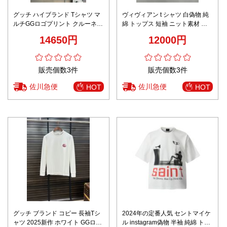
グッチ ハイブランド Tシャツ マ
ヴィヴィアン t シャツ 白偽物 純
ルチGGロゴプリント クルーネッ
綿 トップス 短袖 ニット素材 刺
クデザイン 通気仕様 新作モデル
繍 縞模様 ロゴ 夏新品 2色可選
14650円
12000円
販売個数3件
販売個数3件
佐川急便
佐川急便
HOT
HOT
グッチ ブランド コピー 長袖Tシ
2024年の定番人気 セントマイケ
ャツ 2025新作 ホワイト GGロゴ
ル instagram偽物 半袖 純綿 トッ