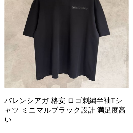
録
ー
ら
アイフォーンケ
管
せ
2026人気特集
アクセサリー
衣装セット
住まい用品
スカーフ
バッグ
ズボン
ベルト
財布
時計
小物
服
靴
ース
理
最
新
製
品
バレンシアガ 格安 ロゴ刺繍半袖Tシ
お
ャツ ミニマルブラック設計 満足度高
す
す
い
め
商